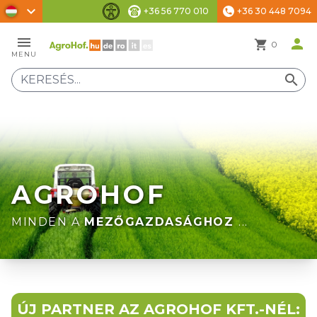
chevron_right
+36 56 770 010
+36 30 448 7094
phone
Akadálymentesítési beállítások
menu
person
shopping_cart
0
MENU
search
AGROHOF
MINDEN A
MEZŐGAZDASÁGHOZ
...
ÚJ PARTNER AZ AGROHOF KFT.-NÉL: