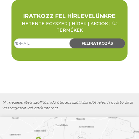
IRATKOZZ FEL HÍRLEVELÜNKRE
HETENTE EGYSZER | HÍREK | AKCIÓK | ÚJ
TERMÉKEK
FELIRATKOZÁS
*A megjelenített szállítási idő átlagos szállítási időt jelez. A gyártó által
visszaigazolt idő ettől eltérhet.