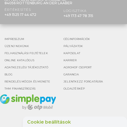
84056 ROTTENBURG AN DER LAABER
ÉRTÉKESÍTÉS
LOGISZTIKA
+49 1525 17 44 472
+49 173 47 78 315
IMPRESSZUM
CÉGINFORMÁCIÓK
ÜZENJ NEKÜNK
PÁLYÁZATOK
FELHASZNÁLÁSI FELTÉTELEK
KAPCSOLAT
ONLINE KATALÓGUS
KARRIER
ADATKEZELÉSI TÁJÉKOZTATÓ
AGROHOF CSOPORT
BLOG
GARANCIA
RENDELÉS MÓDJA ÉS MENETE
JELENTKEZZ FORGATÁSRA
THM FINANSZÍROZÁS
OLDALTÉRKÉP
Cookie beállítások
Google értékelés