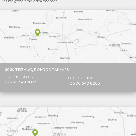
visszaigazolt idő ettől eltérhet.
6064 TISZAUG,
BOKROS TANYA 16.
ÉRTÉKESÍTÉS
LOGISZTIKA
+36 30 448 7094
+36 70 940 8205