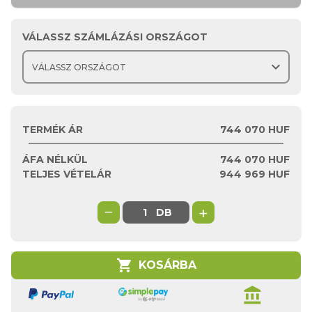
VÁLASSZ SZÁMLÁZÁSI ORSZÁGOT
expand_more
TERMÉK ÁR
744 070 HUF
ÁFA NÉLKÜL
744 070
HUF
TELJES VÉTELÁR
944 969
HUF
−
+
DB
shopping_cart
KOSÁRBA
account_balance