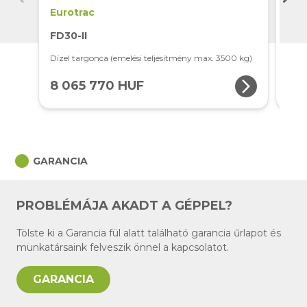
Eurotrac
Eur
FE1
FD30-II
Elek
Dízel targonca (emelési teljesítmény max. 3500 kg)
1800
arrow_forward_ios
8 065 770 HUF
7 
circle
GARANCIA
PROBLÉMÁJA AKADT A GÉPPEL?
Tölste ki a Garancia fül alatt található garancia űrlapot és
munkatársaink felveszik önnel a kapcsolatot.
GARANCIA