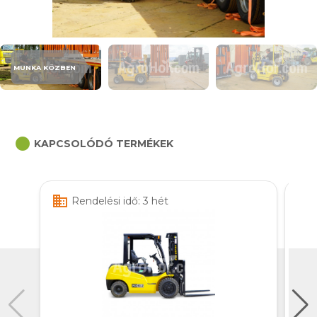
MUNKA KÖZBEN
circle
KAPCSOLÓDÓ TERMÉKEK
business
business
Rendelési idő: 3 hét