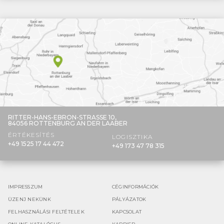
RITTER-HANS-EBRON-STRASSE 10,
84056 ROTTENBURG AN DER LAABER
ÉRTÉKESÍTÉS
LOGISZTIKA
+49 1525 17 44 472
+49 173 47 78 315
IMPRESSZUM
CÉGINFORMÁCIÓK
ÜZENJ NEKÜNK
PÁLYÁZATOK
FELHASZNÁLÁSI FELTÉTELEK
KAPCSOLAT