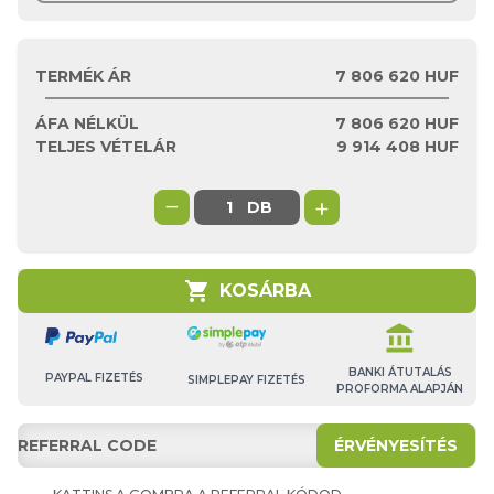
TERMÉK ÁR
7 806 620 HUF
ÁFA NÉLKÜL
7 806 620
HUF
TELJES VÉTELÁR
9 914 408
HUF
−
+
DB
shopping_cart
KOSÁRBA
account_balance
BANKI ÁTUTALÁS
PAYPAL FIZETÉS
SIMPLEPAY FIZETÉS
PROFORMA ALAPJÁN
ÉRVÉNYESÍTÉS