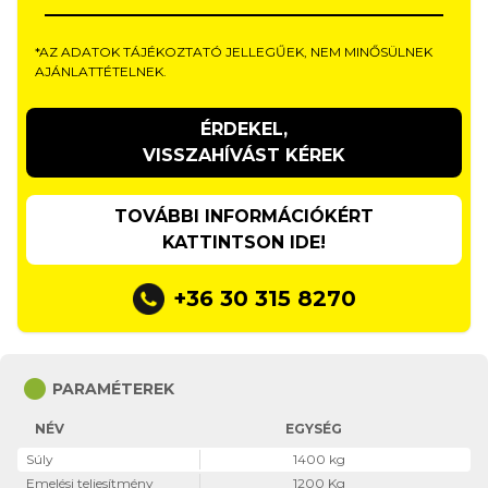
*AZ ADATOK TÁJÉKOZTATÓ JELLEGŰEK, NEM MINŐSÜLNEK
AJÁNLATTÉTELNEK.
ÉRDEKEL,
VISSZAHÍVÁST KÉREK
TOVÁBBI INFORMÁCIÓKÉRT
KATTINTSON IDE!
+36 30 315 8270
circle
PARAMÉTEREK
NÉV
EGYSÉG
Súly
1400 kg
Emelési teljesítmény
1200 Kg