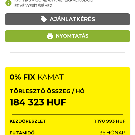
KATTINS A GOMBRA A REFERRAL KÓDOD
info
ÉRVÉNYESÍTÉSÉHEZ.
local_offer
AJÁNLATKÉRÉS
print
NYOMTATÁS
0% FIX
KAMAT
TÖRLESZTŐ ÖSSZEG / HÓ
184 323
HUF
KEZDŐRÉSZLET
1 170 993
HUF
36 HÓNAP
FUTAMIDŐ