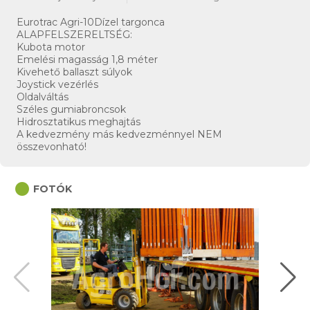
Eurotrac Agri-10Dízel targonca
ALAPFELSZERELTSÉG:
Kubota motor
Emelési magasság 1,8 méter
Kivehető ballaszt súlyok
Joystick vezérlés
Oldalváltás
Széles gumiabroncsok
Hidrosztatikus meghajtás
A kedvezmény más kedvezménnyel NEM
összevonható!
circle
FOTÓK