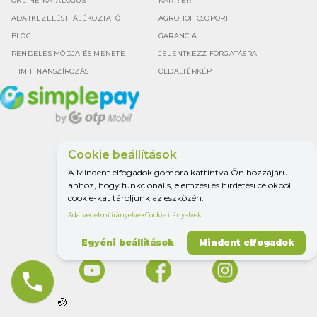
ONLINE KATALÓGUS
KARRIER
ADATKEZELÉSI TÁJÉKOZTATÓ
AGROHOF CSOPORT
BLOG
GARANCIA
RENDELÉS MÓDJA ÉS MENETE
JELENTKEZZ FORGATÁSRA
THM FINANSZÍROZÁS
OLDALTÉRKÉP
Cookie beállítások
Google értékelés
A Mindent elfogadok gombra kattintva Ön hozzájárul
4.5
ahhoz, hogy funkcionális, elemzési és hirdetési célokból
cookie-kat tároljunk az eszközén.
Adatvédelmi irányelvek
Cookie irányelvek
MINDEN A
MEZŐGAZDASÁGHOZ.
Egyéni beállítások
Mindent elfogadok
phone
🍪