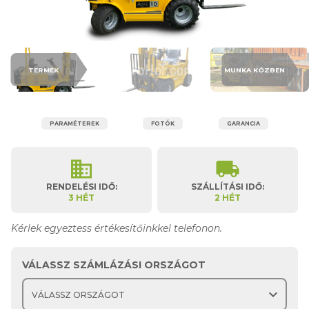
TERMÉK
MUNKA KÖZBEN
PARAMÉTEREK
FOTÓK
GARANCIA
business
local_shipping
RENDELÉSI IDŐ:
SZÁLLÍTÁSI IDŐ:
3 HÉT
2 HÉT
Kérlek egyeztess értékesítőinkkel telefonon.
VÁLASSZ SZÁMLÁZÁSI ORSZÁGOT
expand_more