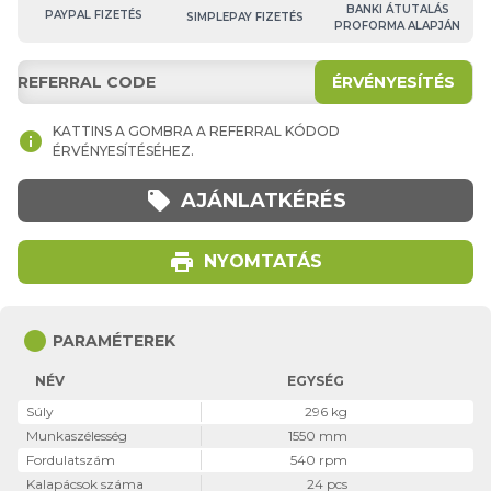
BANKI ÁTUTALÁS
PAYPAL FIZETÉS
SIMPLEPAY FIZETÉS
PROFORMA ALAPJÁN
ÉRVÉNYESÍTÉS
KATTINS A GOMBRA A REFERRAL KÓDOD
info
ÉRVÉNYESÍTÉSÉHEZ.
local_offer
AJÁNLATKÉRÉS
print
NYOMTATÁS
circle
PARAMÉTEREK
NÉV
EGYSÉG
Súly
296 kg
Munkaszélesség
1550 mm
Fordulatszám
540 rpm
Kalapácsok száma
24 pcs