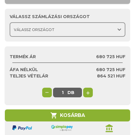
VÁLASSZ SZÁMLÁZÁSI ORSZÁGOT
expand_more
TERMÉK ÁR
680 725 HUF
ÁFA NÉLKÜL
680 725
HUF
TELJES VÉTELÁR
864 521
HUF
−
+
DB
shopping_cart
KOSÁRBA
account_balance