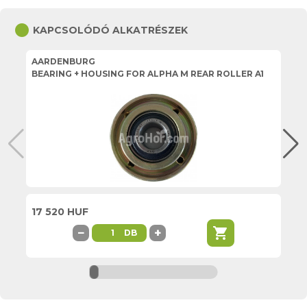
circle
KAPCSOLÓDÓ ALKATRÉSZEK
AARDENBURG
A
BEARING + HOUSING FOR ALPHA M REAR ROLLER A1
AL
17 520 HUF
2 
shopping_cart
−
+
DB