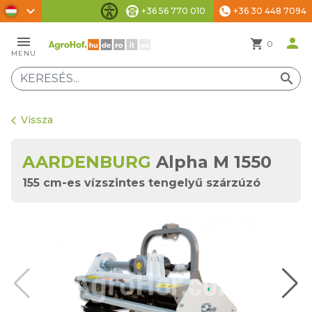
chevron_right
+36 56 770 010
+36 30 448 7094
phone
Akadálymentesítési beállítások
menu
person
shopping_cart
0
MENU
search
Vissza
arrow_back_ios
AARDENBURG
Alpha M 1550
155 cm-es vízszintes tengelyű szárzúzó