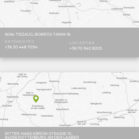
6064 TISZAUG,
BOKROS TANYA 16.
ÉRTÉKESÍTÉS
LOGISZTIKA
+36 30 448 7094
+36 70 940 8205
RITTER-HANS-EBRON-STRASSE 10,
84056 ROTTENBURG AN DER LAABER