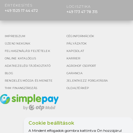
ÉRTÉKESÍTÉS
LOGISZTIKA
+49 1525 17 44 472
+49 173 47 78 315
IMPRESSZUM
CÉGINFORMÁCIÓK
ÜZENJ NEKÜNK
PÁLYÁZATOK
FELHASZNÁLÁSI FELTÉTELEK
KAPCSOLAT
ONLINE KATALÓGUS
KARRIER
ADATKEZELÉSI TÁJÉKOZTATÓ
AGROHOF CSOPORT
BLOG
GARANCIA
RENDELÉS MÓDJA ÉS MENETE
JELENTKEZZ FORGATÁSRA
THM FINANSZÍROZÁS
OLDALTÉRKÉP
Cookie beállítások
Google értékelés
A Mindent elfogadok gombra kattintva Ön hozzájárul