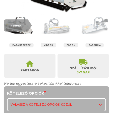
TERMÉK
PARAMÉTEREK
VIDEÓK
FOTÓK
GARANCIA
local_shipping
home
SZÁLLÍTÁSI IDŐ:
RAKTÁRON
3-7 NAP
Kérlek egyeztess értékesítőinkkel telefonon.
*
KÖTELEZŐ OPCIÓK
expand_more
VÁLASSZ A KÖTELEZŐ OPCIÓK KÖZÜL