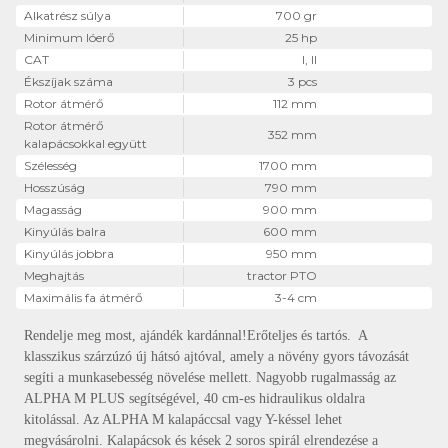
Alkatrész súlya
700 gr
Minimum lóerő
25 hp
CAT
I, II
Ékszíjak száma
3 pcs
Rotor átmérő
112 mm
Rotor átmérő
352 mm
kalapácsokkal együtt
Szélesség
1700 mm
Hosszúság
790 mm
Magasság
900 mm
Kinyúlás balra
600 mm
Kinyúlás jobbra
950 mm
Meghajtás
tractor PTO
Maximális fa átmérő
3-4 cm
Rendelje meg most, ajándék kardánnal!Erőteljes és tartós. A
klasszikus szárzúzó új hátsó ajtóval, amely a növény gyors távozását
segíti a munkasebesség növelése mellett. Nagyobb rugalmasság az
ALPHA M PLUS segítségével, 40 cm-es hidraulikus oldalra
kitolással. Az ALPHA M kalapáccsal vagy Y-késsel lehet
megvásárolni. Kalapácsok és kések 2 soros spirál elrendezése a