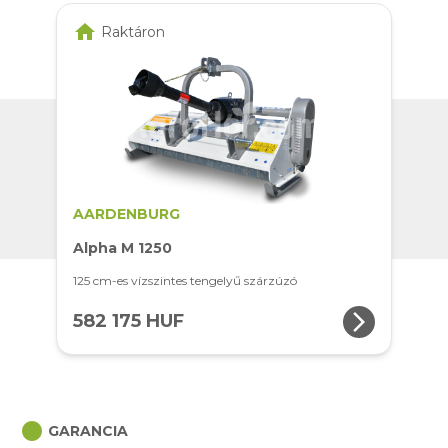
home
Raktáron
AARDENBURG
Alpha M 1250
125 cm-es vízszintes tengelyű szárzúzó
arrow_forward_ios
582 175 HUF
circle
GARANCIA