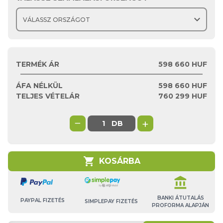
expand_more
TERMÉK ÁR
598 660 HUF
ÁFA NÉLKÜL
598 660
HUF
TELJES VÉTELÁR
760 299
HUF
−
+
DB
shopping_cart
KOSÁRBA
account_balance
BANKI ÁTUTALÁS
PAYPAL FIZETÉS
SIMPLEPAY FIZETÉS
PROFORMA ALAPJÁN