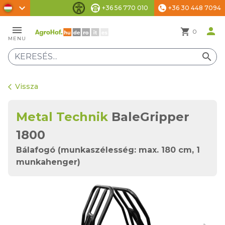
chevron_right
+36 56 770 010
+36 30 448 7094
phone
Akadálymentesítési beállítások
menu
person
shopping_cart
0
MENU
search
Vissza
arrow_back_ios
Metal Technik
BaleGripper
1800
Bálafogó (munkaszélesség: max. 180 cm, 1
munkahenger)