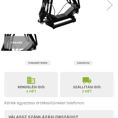
TERMÉK
PARAMÉTEREK
GARANCIA
business
local_shipping
RENDELÉSI IDŐ:
SZÁLLÍTÁSI IDŐ:
4 HÉT
2 HÉT
Kérlek egyeztess értékesítőinkkel telefonon.
VÁLASSZ SZÁMLÁZÁSI ORSZÁGOT