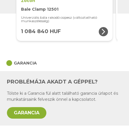
Zocon
Met
Bale Clamp 12501
Bal
Univerzális bála rakodó csipesz (változtatható
Bála
munkaszélesség)
mun
arrow_forward_ios
1 084 840 HUF
59
circle
GARANCIA
PROBLÉMÁJA AKADT A GÉPPEL?
Tölste ki a Garancia fül alatt található garancia űrlapot és
munkatársaink felveszik önnel a kapcsolatot.
GARANCIA