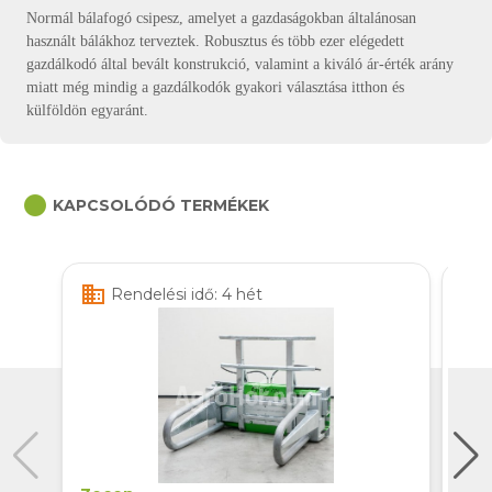
Normál bálafogó csipesz, amelyet a gazdaságokban általánosan
használt bálákhoz terveztek. Robusztus és több ezer elégedett
gazdálkodó által bevált konstrukció, valamint a kiváló ár-érték arány
miatt még mindig a gazdálkodók gyakori választása itthon és
külföldön egyaránt.
circle
KAPCSOLÓDÓ TERMÉKEK
business
business
Rendelési idő: 4 hét