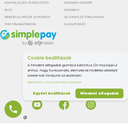
ADATKEZELÉSI TÁJÉKOZTATÓ
AGROHOF CSOPORT
BLOG
GARANCIA
RENDELÉS MÓDJA ÉS MENETE
JELENTKEZZ FORGATÁSRA
THM FINANSZÍROZÁS
OLDALTÉRKÉP
Cookie beállítások
Google értékelés
A Mindent elfogadok gombra kattintva Ön hozzájárul
4.5
ahhoz, hogy funkcionális, elemzési és hirdetési célokból
cookie-kat tároljunk az eszközén.
Adatvédelmi irányelvek
Cookie irányelvek
MINDEN A
MEZŐGAZDASÁGHOZ.
Egyéni beállítások
Mindent elfogadok
phone
🍪