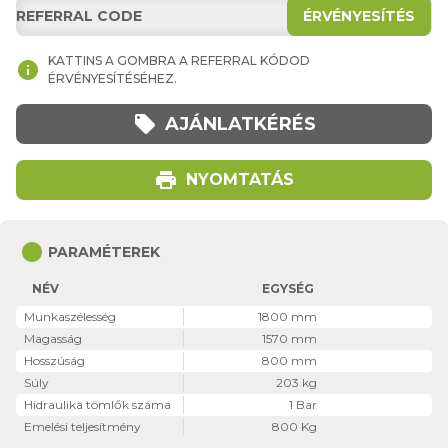
ÉRVÉNYESÍTÉS
KATTINS A GOMBRA A REFERRAL KÓDOD
info
ÉRVÉNYESÍTÉSÉHEZ.
local_offer
AJÁNLATKÉRÉS
print
NYOMTATÁS
circle
PARAMÉTEREK
NÉV
EGYSÉG
Munkaszélesség
1800 mm
Magasság
1570 mm
Hosszúság
800 mm
Súly
203 kg
Hidraulika tömlők száma
1 Bar
Emelési teljesítmény
800 Kg