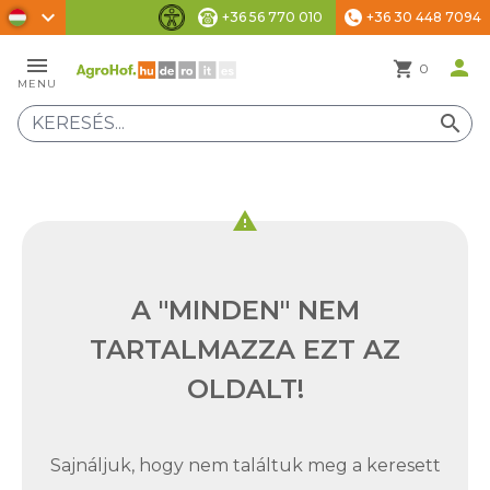
chevron_right
+36 56 770 010
+36 30 448 7094
phone
Akadálymentesítési beállítások
menu
person
shopping_cart
0
MENU
search
warning
A "MINDEN" NEM
TARTALMAZZA EZT AZ
OLDALT!
Sajnáljuk, hogy nem találtuk meg a keresett