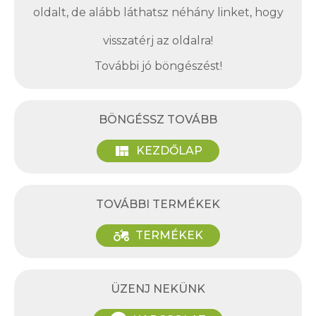
oldalt, de alább láthatsz néhány linket, hogy
visszatérj az oldalra!
További jó böngészést!
BÖNGÉSSZ TOVÁBB
view_quilt
KEZDŐLAP
TOVÁBBI TERMÉKEK
agriculture
TERMÉKEK
ÜZENJ NEKÜNK