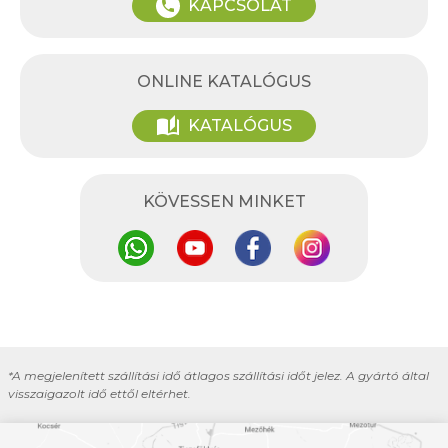
KAPCSOLAT
phone
ONLINE KATALÓGUS
auto_stories
KATALÓGUS
KÖVESSEN MINKET
*A megjelenített szállítási idő átlagos szállítási időt jelez. A gyártó által
visszaigazolt idő ettől eltérhet.