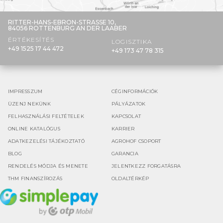
RITTER-HANS-EBRON-STRASSE 10,
84056 ROTTENBURG AN DER LAABER
ÉRTÉKESÍTÉS
LOGISZTIKA
+49 1525 17 44 472
+49 173 47 78 315
IMPRESSZUM
CÉGINFORMÁCIÓK
ÜZENJ NEKÜNK
PÁLYÁZATOK
FELHASZNÁLÁSI FELTÉTELEK
KAPCSOLAT
ONLINE KATALÓGUS
KARRIER
ADATKEZELÉSI TÁJÉKOZTATÓ
AGROHOF CSOPORT
BLOG
GARANCIA
RENDELÉS MÓDJA ÉS MENETE
JELENTKEZZ FORGATÁSRA
THM FINANSZÍROZÁS
OLDALTÉRKÉP