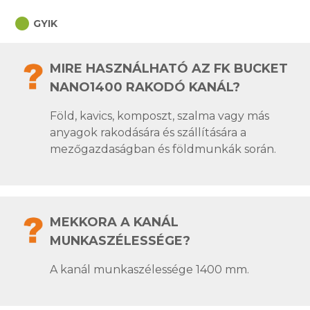
circle
GYIK
MIRE HASZNÁLHATÓ AZ FK BUCKET
NANO1400 RAKODÓ KANÁL?
Föld, kavics, komposzt, szalma vagy más
anyagok rakodására és szállítására a
mezőgazdaságban és földmunkák során.
MEKKORA A KANÁL
MUNKASZÉLESSÉGE?
A kanál munkaszélessége 1400 mm.