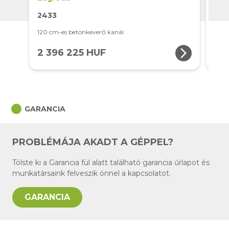
2433
24
120 cm-es betonkeverő kanál
150 
arrow_forward_ios
2 396 225 HUF
2 
circle
GARANCIA
PROBLÉMÁJA AKADT A GÉPPEL?
Tölste ki a Garancia fül alatt található garancia űrlapot és
munkatársaink felveszik önnel a kapcsolatot.
GARANCIA