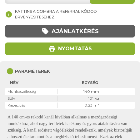
KATTINS A GOMBRA A REFERRAL KÓDOD
info
ÉRVÉNYESÍTÉSÉHEZ.
local_offer
AJÁNLATKÉRÉS
print
NYOMTATÁS
circle
PARAMÉTEREK
NÉV
EGYSÉG
Munkaszélesség
140 mm
Súly
101 kg
Kapacitás
0.23 m³
A 140 cm-es rakodó kanál kiválóan alkalmas a mezőgazdasági
munkákhoz, ahol nagy területek hatékony és gyors átalakítására van
szükség. A kanál erősített vágóélekkel rendelkezik, amelyek biztosítják
a hosszú élettartamot és a megbízható teljesítményt. Ezek az élek