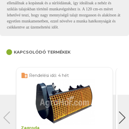
ellenállnak a kopásnak és a súrlódásnak, így ideálisak a nehéz és
sziklás talajokban történő munkavégzéshez is. A 120 cm-es méret
lehetővé teszi, hogy nagy mennyiségű talajt mozgasson és alakítson át
egyetlen munkamenetben, ezzel növelve a munka hatékonyságát és
csökkentve az üzemeltetési időt.
circle
KAPCSOLÓDÓ TERMÉKEK
business
business
Rendelési idő: 4 hét
Zagroda
Zag