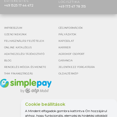
ÉRTÉKESÍTÉS
LOGISZTIKA
+49 1525 17 44 472
+49 173 47 78 315
IMPRESSZUM
CÉGINFORMÁCIÓK
ÜZENJ NEKÜNK
PÁLYÁZATOK
FELHASZNÁLÁSI FELTÉTELEK
KAPCSOLAT
ONLINE KATALÓGUS
KARRIER
ADATKEZELÉSI TÁJÉKOZTATÓ
AGROHOF CSOPORT
BLOG
GARANCIA
RENDELÉS MÓDJA ÉS MENETE
JELENTKEZZ FORGATÁSRA
THM FINANSZÍROZÁS
OLDALTÉRKÉP
Cookie beállítások
Google értékelés
A Mindent elfogadok gombra kattintva Ön hozzájárul
4.5
ahhoz, hogy funkcionális, elemzési és hirdetési célokból