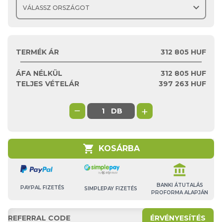
expand_more
TERMÉK ÁR
312 805 HUF
ÁFA NÉLKÜL
312 805
HUF
TELJES VÉTELÁR
397 263
HUF
−
+
DB
shopping_cart
KOSÁRBA
account_balance
BANKI ÁTUTALÁS
PAYPAL FIZETÉS
SIMPLEPAY FIZETÉS
PROFORMA ALAPJÁN
ÉRVÉNYESÍTÉS