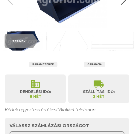
TERMÉK
PARAMÉTEREK
GARANCIA
business
local_shipping
RENDELÉSI IDŐ:
SZÁLLÍTÁSI IDŐ:
8 HÉT
2 HÉT
Kérlek egyeztess értékesítőinkkel telefonon.
VÁLASSZ SZÁMLÁZÁSI ORSZÁGOT