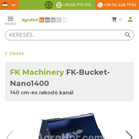
chevron_right
+36 56 770 010
+36 30 448 7094
phone
Akadálymentesítési beállítások
menu
person
shopping_cart
0
MENU
search
Vissza
arrow_back_ios
FK Machinery
FK-Bucket-
Nano1400
140 cm-es rakodó kanál