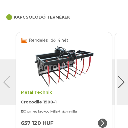
circle
KAPCSOLÓDÓ TERMÉKEK
business
business
Rendelési idő: 4 hét
Metal Technik
Met
Crocodile 1500-1
Cro
150 cm-es krokodilvilla-trágyavilla
140 c
arrow_forward_ios
657 120 HUF
74