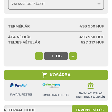
expand_more
TERMÉK ÁR
493 950 HUF
ÁFA NÉLKÜL
493 950
HUF
TELJES VÉTELÁR
627 317
HUF
−
+
DB
shopping_cart
KOSÁRBA
account_balance
BANKI ÁTUTALÁS
PAYPAL FIZETÉS
SIMPLEPAY FIZETÉS
PROFORMA ALAPJÁN
ÉRVÉNYESÍTÉS