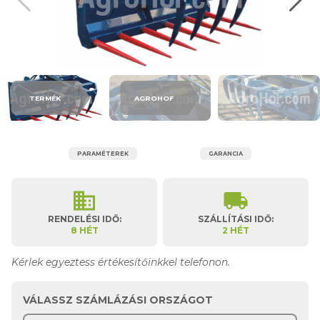
TERMÉK
AGROHOF
PARAMÉTEREK
GARANCIA
business
local_shipping
RENDELÉSI IDŐ:
SZÁLLÍTÁSI IDŐ:
8 HÉT
2 HÉT
Kérlek egyeztess értékesítőinkkel telefonon.
VÁLASSZ SZÁMLÁZÁSI ORSZÁGOT