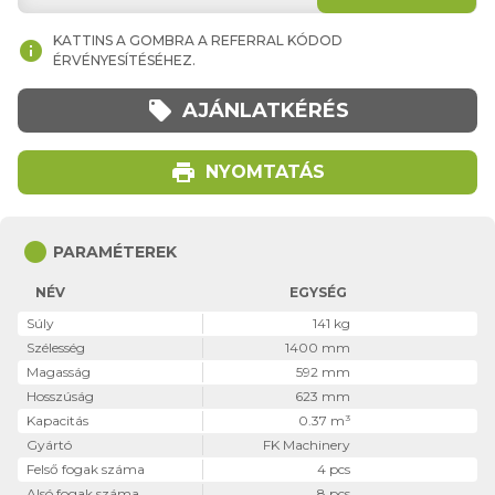
KATTINS A GOMBRA A REFERRAL KÓDOD
info
ÉRVÉNYESÍTÉSÉHEZ.
local_offer
AJÁNLATKÉRÉS
print
NYOMTATÁS
circle
PARAMÉTEREK
NÉV
EGYSÉG
Súly
141 kg
Szélesség
1400 mm
Magasság
592 mm
Hosszúság
623 mm
Kapacitás
0.37 m³
Gyártó
FK Machinery
Felső fogak száma
4 pcs
Alsó fogak száma
8 pcs