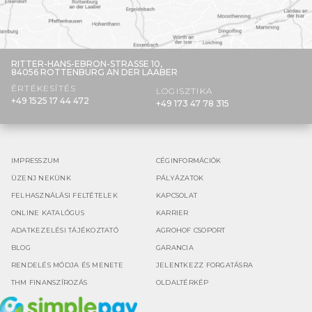
RITTER-HANS-EBRON-STRASSE 10,
84056 ROTTENBURG AN DER LAABER
ÉRTÉKESÍTÉS
LOGISZTIKA
+49 1525 17 44 472
+49 173 47 78 315
IMPRESSZUM
CÉGINFORMÁCIÓK
ÜZENJ NEKÜNK
PÁLYÁZATOK
FELHASZNÁLÁSI FELTÉTELEK
KAPCSOLAT
ONLINE KATALÓGUS
KARRIER
ADATKEZELÉSI TÁJÉKOZTATÓ
AGROHOF CSOPORT
BLOG
GARANCIA
RENDELÉS MÓDJA ÉS MENETE
JELENTKEZZ FORGATÁSRA
THM FINANSZÍROZÁS
OLDALTÉRKÉP