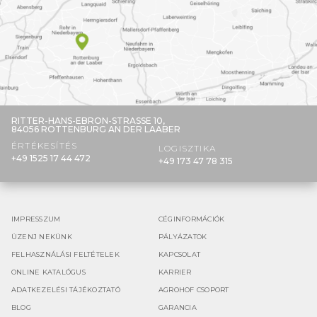
RITTER-HANS-EBRON-STRASSE 10,
84056 ROTTENBURG AN DER LAABER
ÉRTÉKESÍTÉS
LOGISZTIKA
+49 1525 17 44 472
+49 173 47 78 315
IMPRESSZUM
CÉGINFORMÁCIÓK
ÜZENJ NEKÜNK
PÁLYÁZATOK
FELHASZNÁLÁSI FELTÉTELEK
KAPCSOLAT
ONLINE KATALÓGUS
KARRIER
ADATKEZELÉSI TÁJÉKOZTATÓ
AGROHOF CSOPORT
BLOG
GARANCIA