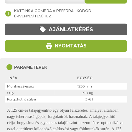
KATTINS A GOMBRA A REFERRAL KÓDOD
info
ÉRVÉNYESÍTÉSÉHEZ.
local_offer
AJÁNLATKÉRÉS
print
NYOMTATÁS
circle
PARAMÉTEREK
NÉV
EGYSÉG
Munkaszélesség
1250 mm
Súly
190 kg
Forgókotró súlya
3-6 t
A 125 cm-es talajegyenlítő egy olyan felszerelés, amelyet általában
nagy teherbírású gépek, forgókotrók használnak. A talajegyenlítő
célja, hogy sima és egyenletes talajfelszínt hozzon létre, optimalizálva
ezzel a területet különböző építkezési vagy földmunkák során. A 125