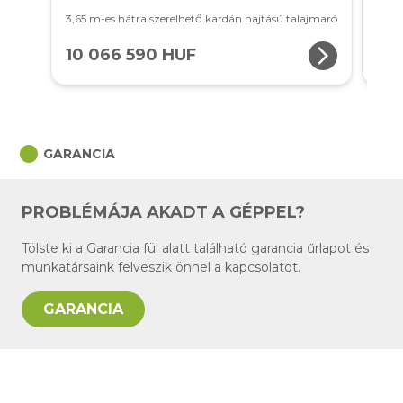
3,65 m-es hátra szerelhető kardán hajtású talajmaró
2 mét
arrow_forward_ios
10 066 590 HUF
1 
circle
GARANCIA
PROBLÉMÁJA AKADT A GÉPPEL?
Tölste ki a Garancia fül alatt található garancia űrlapot és
munkatársaink felveszik önnel a kapcsolatot.
GARANCIA