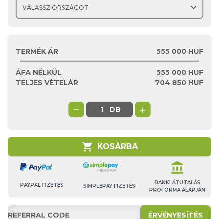
expand_more
TERMÉK ÁR
555 000 HUF
ÁFA NÉLKÜL
555 000
HUF
TELJES VÉTELÁR
704 850
HUF
−
+
DB
shopping_cart
KOSÁRBA
account_balance
BANKI ÁTUTALÁS
PAYPAL FIZETÉS
SIMPLEPAY FIZETÉS
PROFORMA ALAPJÁN
ÉRVÉNYESÍTÉS