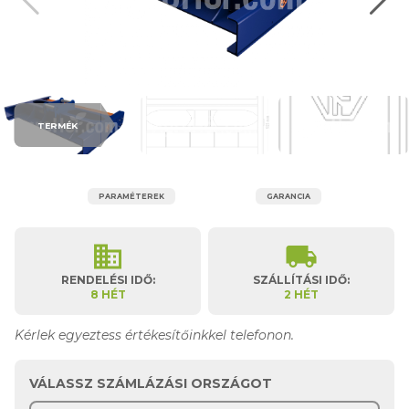
TERMÉK
PARAMÉTEREK
GARANCIA
business
local_shipping
RENDELÉSI IDŐ:
SZÁLLÍTÁSI IDŐ:
8 HÉT
2 HÉT
Kérlek egyeztess értékesítőinkkel telefonon.
VÁLASSZ SZÁMLÁZÁSI ORSZÁGOT