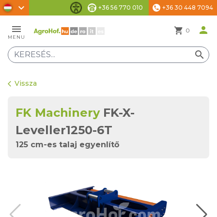
chevron_right
+36 56 770 010
+36 30 448 7094
phone
Akadálymentesítési beállítások
menu
person
shopping_cart
0
MENU
search
Vissza
arrow_back_ios
FK Machinery
FK-X-
Leveller1250-6T
125 cm-es talaj egyenlítő