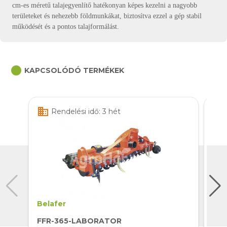
cm-es méretű talajegyenlítő hatékonyan képes kezelni a nagyobb
területeket és nehezebb földmunkákat, biztosítva ezzel a gép stabil
működését és a pontos talajformálást.
circle
KAPCSOLÓDÓ TERMÉKEK
business
business
Rendelési idő: 3 hét
Belafer
Bo
FFR-365-LABORATOR
U54