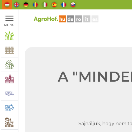
menu
MENU
A "MINDE
Sajnáljuk, hogy nem tal