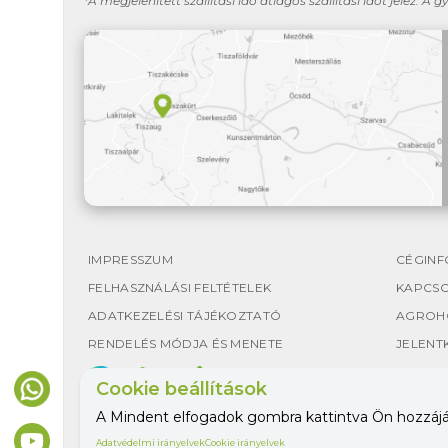
*A megjelenített szállítási idő átlagos szállítási időt jelez. A g
IMPRESSZUM
CÉGINF
FELHASZNÁLÁSI FELTÉTELEK
KAPCS
ADATKEZELÉSI TÁJÉKOZTATÓ
AGROH
RENDELÉS MÓDJA ÉS MENETE
JELENT
Cookie beállítások
A Mindent elfogadok gombra kattintva Ön hozzájáru
Adatvédelmi irányelvek
Cookie irányelvek