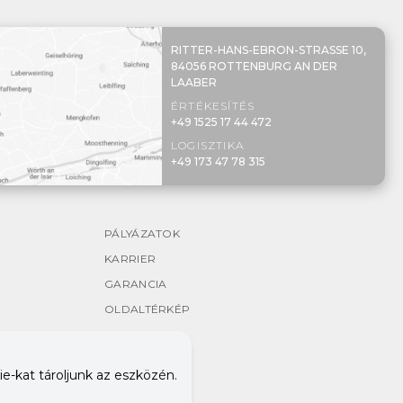
RITTER-HANS-EBRON-STRASSE 10,
84056 ROTTENBURG AN DER
LAABER
ÉRTÉKESÍTÉS
+49 1525 17 44 472
LOGISZTIKA
+49 173 47 78 315
PÁLYÁZATOK
KARRIER
GARANCIA
OLDALTÉRKÉP
e-kat tároljunk az eszközén.