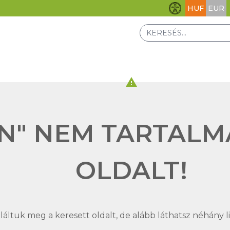
HUF
EUR
Akadálymentesít
warning
N" NEM TARTALM
OLDALT!
áltuk meg a keresett oldalt, de alább láthatsz néhány lin