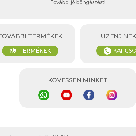
További jó böngészést!
TOVÁBBI TERMÉKEK
ÜZENJ NE
agriculture
TERMÉKEK
KAPCSO
phone
KÖVESSEN MINKET