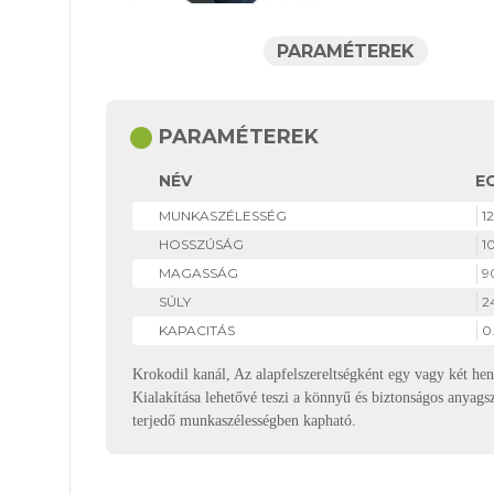
PARAMÉTEREK
circle
PARAMÉTEREK
NÉV
E
MUNKASZÉLESSÉG
1
HOSSZÚSÁG
1
MAGASSÁG
9
SÚLY
2
KAPACITÁS
0
Krokodil kanál, Az alapfelszereltségként egy vagy két hen
Kialakítása lehetővé teszi a könnyű és biztonságos anyagsz
terjedő munkaszélességben kapható.