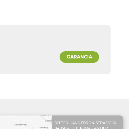
GARANCIA
RITTER-HANS-EBRON-STRASSE 10,
84056 ROTTENBURG AN DER