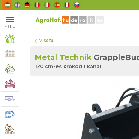
menu
MENU
Vissza
arrow_back_ios
Metal Technik
GrappleBuc
120 cm-es krokodil kanál