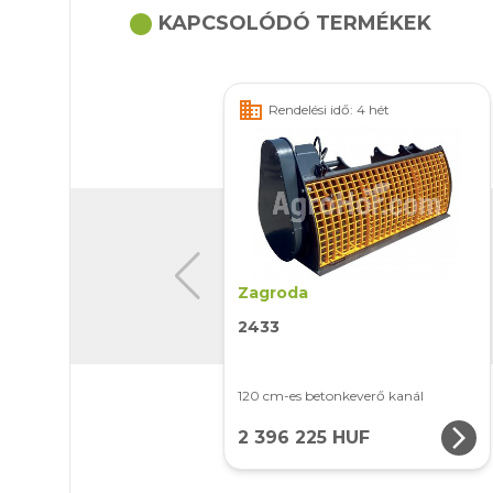
circle
KAPCSOLÓDÓ TERMÉKEK
business
Rendelési idő: 4 hét
Zagroda
2433
120 cm-es betonkeverő kanál
arrow_forward_ios
2 396 225 HUF