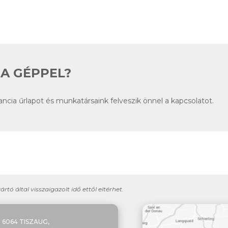
A GÉPPEL?
arancia űrlapot és munkatársaink felveszik önnel a kapcsolatot.
yártó által visszaigazolt idő ettől eltérhet.
6064 TISZAUG,