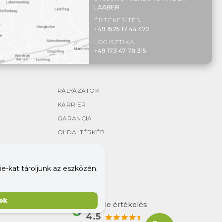
LAABER
ÉRTÉKESÍTÉS
+49 1525 17 44 472
LOGISZTIKA
+49 173 47 78 315
PÁLYÁZATOK
KARRIER
GARANCIA
OLDALTÉRKÉP
e-kat tároljunk az eszközén.
ok
Google értékelés
4.5