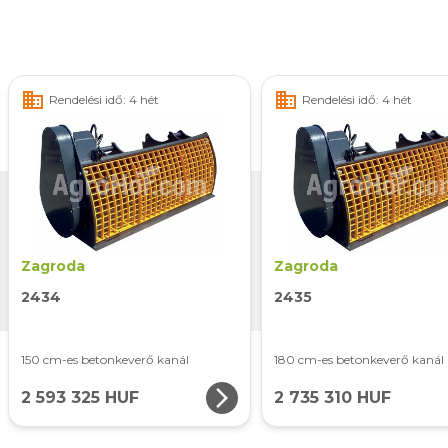
business
business
Rendelési idő: 4 hét
Rendelési idő: 4 hét
Zagroda
Zagroda
2434
2435
150 cm-es betonkeverő kanál
180 cm-es betonkeverő kanál
arrow_forward_ios
2 593 325 HUF
2 735 310 HUF