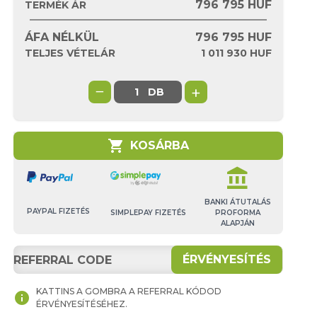
796 795 HUF
TERMÉK ÁR
ÁFA NÉLKÜL
796 795
HUF
TELJES VÉTELÁR
1 011 930
HUF
−
+
DB
shopping_cart
KOSÁRBA
account_balance
BANKI ÁTUTALÁS
PAYPAL FIZETÉS
SIMPLEPAY FIZETÉS
PROFORMA
ALAPJÁN
ÉRVÉNYESÍTÉS
KATTINS A GOMBRA A REFERRAL KÓDOD
info
ÉRVÉNYESÍTÉSÉHEZ.