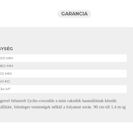
GARANCIA
GYSÉG
200 MM
080 MM
00 MM
40 KG
.34 M³
gerrel felszerelt £ycho-crocodile a mini rakodók használóinak készült.
állítást, felesleges veszteségek nélkül a folyamat során. 90 cm-től 1,4 m-ig