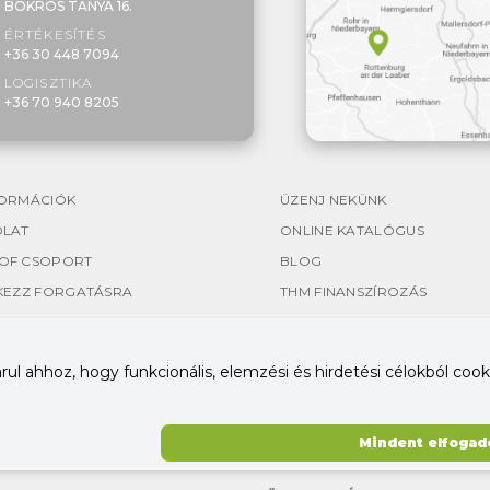
BOKROS TANYA 16.
ÉRTÉKESÍTÉS
+36 30 448 7094
LOGISZTIKA
+36 70 940 8205
ORMÁCIÓK
ÜZENJ NEKÜNK
OLAT
ONLINE KATALÓGUS
OF CSOPORT
BLOG
KEZZ FORGATÁSRA
THM FINANSZÍROZÁS
l ahhoz, hogy funkcionális, elemzési és hirdetési célokból cooki
Mindent elfogad