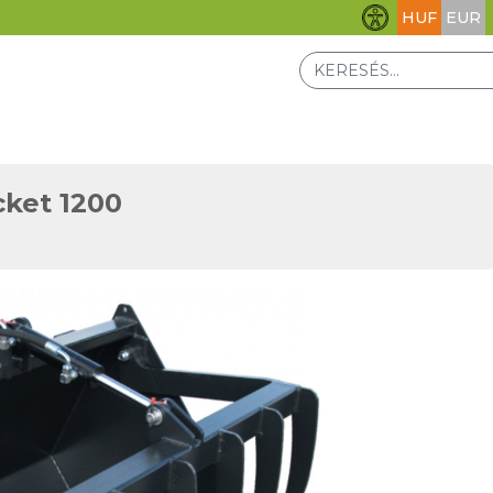
HUF
EUR
Akadálymentesít
ket 1200