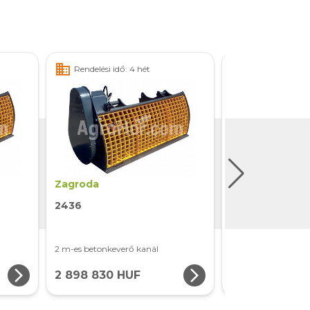
business
business
Rendelési idő: 4 hét
Rendelési idő: 
Zagroda
Metal Technik
2436
BucketMAX 18
2 m-es betonkeverő kanál
180 cm-es kanál
arrow_forward_ios
arrow_forward_ios
2 898 830 HUF
488 370 HUF