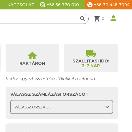
+36 56 770 010
+36 30 448 7094
KAPCSOLAT
phone
ési beállítások
person
shopping_cart
search
0
local_shipping
home
SZÁLLÍTÁSI IDŐ:
RAKTÁRON
3-7 NAP
Kérlek egyeztess értékesítőinkkel telefonon.
VÁLASSZ SZÁMLÁZÁSI ORSZÁGOT
expand_more