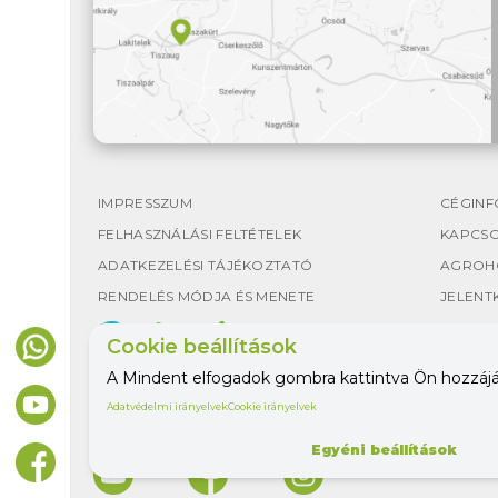
IMPRESSZUM
CÉGINF
FELHASZNÁLÁSI FELTÉTELEK
KAPCS
ADATKEZELÉSI TÁJÉKOZTATÓ
AGROH
RENDELÉS MÓDJA ÉS MENETE
JELENT
Cookie beállítások
A Mindent elfogadok gombra kattintva Ön hozzájáru
Adatvédelmi irányelvek
Cookie irányelvek
Egyéni beállítások