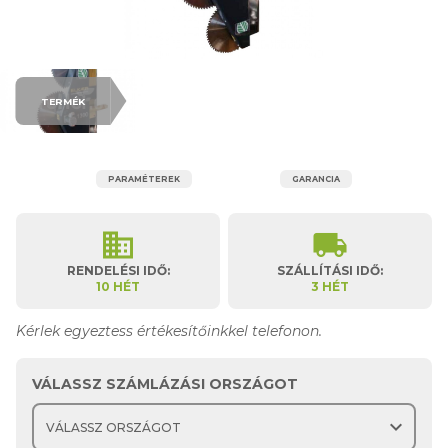
TERMÉK
PARAMÉTEREK
GARANCIA
business
local_shipping
RENDELÉSI IDŐ:
SZÁLLÍTÁSI IDŐ:
10 HÉT
3 HÉT
Kérlek egyeztess értékesítőinkkel telefonon.
VÁLASSZ SZÁMLÁZÁSI ORSZÁGOT
expand_more