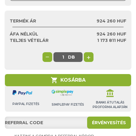
TERMÉK ÁR
924 260 HUF
ÁFA NÉLKÜL
924 260
HUF
TELJES VÉTELÁR
1 173 811
HUF
−
+
DB
shopping_cart
KOSÁRBA
account_balance
BANKI ÁTUTALÁS
PAYPAL FIZETÉS
SIMPLEPAY FIZETÉS
PROFORMA ALAPJÁN
ÉRVÉNYESÍTÉS