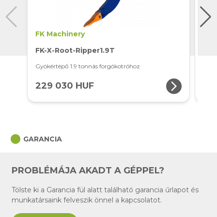
FK Machinery
FK 
FK-X-Root-Ripper1.9T
FK-
⁠⁠Gyökértépő 1.9 tonnás forgókotróhoz
Gyök
arrow_forward_ios
229 030 HUF
26
circle
GARANCIA
PROBLÉMÁJA AKADT A GÉPPEL?
Tölste ki a Garancia fül alatt található garancia űrlapot és
munkatársaink felveszik önnel a kapcsolatot.