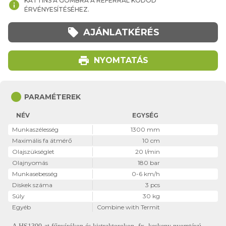
KATTINS A GOMBRA A REFERRAL KÓDOD
info
ÉRVÉNYESÍTÉSÉHEZ.
local_offer
AJÁNLATKÉRÉS
print
NYOMTATÁS
circle
PARAMÉTEREK
NÉV
EGYSÉG
Munkaszélesség
1300 mm
Maximális fa átmérő
10 cm
Olajszükséglet
20 l/min
Olajnyomás
180 bar
Munkasebesség
0-6 km/h
Diskek száma
3 pcs
Súly
30 kg
Egyéb
Combine with Termit