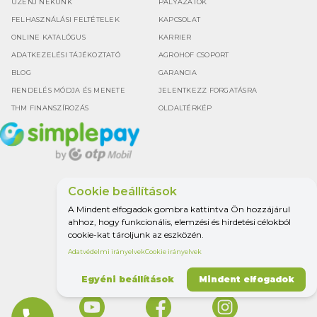
ÜZENJ NEKÜNK
PÁLYÁZATOK
FELHASZNÁLÁSI FELTÉTELEK
KAPCSOLAT
ONLINE KATALÓGUS
KARRIER
ADATKEZELÉSI TÁJÉKOZTATÓ
AGROHOF CSOPORT
BLOG
GARANCIA
RENDELÉS MÓDJA ÉS MENETE
JELENTKEZZ FORGATÁSRA
THM FINANSZÍROZÁS
OLDALTÉRKÉP
Cookie beállítások
Google értékelés
A Mindent elfogadok gombra kattintva Ön hozzájárul
4.5
ahhoz, hogy funkcionális, elemzési és hirdetési célokból
cookie-kat tároljunk az eszközén.
Adatvédelmi irányelvek
Cookie irányelvek
MINDEN A
MEZŐGAZDASÁGHOZ.
Egyéni beállítások
Mindent elfogadok