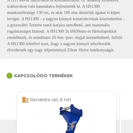
A HS1300-at fűnyírókon és kistraktorokon, fx. keskeny nyomtávú
traktorokon való használatra fejlesztették ki. A HS1300
munkaszélessége 130 cm, és akár 100 mm átmérőjű ágakat is képes
levágni. A HS1300 - a nagyon könnyű konstrukciónak köszönhetően -
a gyorsváltó Termite reach karjára szerelhető, ami maximális
rugalmasságot biztosít. A HS1300 3x Ø450mm-es fűrészlapokkal
rendelkezik, és mindössze 20 liter /perc olajjal üzemeltethető, felfelé.
A HS1300 lehetővé teszi, hogy a nagyon könnyű teherhordók
élvezhessék egy nagy teljesítményű Elkær fűrész hatékonyságát.
circle
KAPCSOLÓDÓ TERMÉKEK
business
business
Rendelési idő: 8 hét