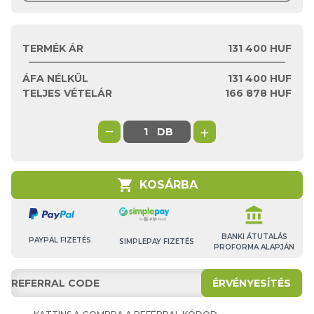
TERMÉK ÁR
131 400 HUF
ÁFA NÉLKÜL
131 400
HUF
TELJES VÉTELÁR
166 878
HUF
−
+
DB
shopping_cart
KOSÁRBA
account_balance
BANKI ÁTUTALÁS
PAYPAL FIZETÉS
SIMPLEPAY FIZETÉS
PROFORMA ALAPJÁN
ÉRVÉNYESÍTÉS