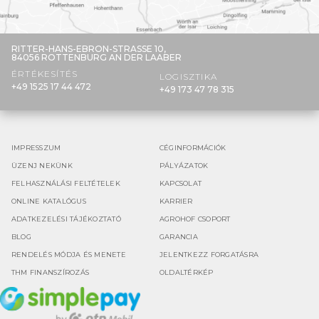
RITTER-HANS-EBRON-STRASSE 10,
84056 ROTTENBURG AN DER LAABER
ÉRTÉKESÍTÉS
LOGISZTIKA
+49 1525 17 44 472
+49 173 47 78 315
IMPRESSZUM
CÉGINFORMÁCIÓK
ÜZENJ NEKÜNK
PÁLYÁZATOK
FELHASZNÁLÁSI FELTÉTELEK
KAPCSOLAT
ONLINE KATALÓGUS
KARRIER
ADATKEZELÉSI TÁJÉKOZTATÓ
AGROHOF CSOPORT
BLOG
GARANCIA
RENDELÉS MÓDJA ÉS MENETE
JELENTKEZZ FORGATÁSRA
THM FINANSZÍROZÁS
OLDALTÉRKÉP