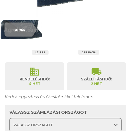
TERMÉK
LEÍRÁS
GARANCIA
business
local_shipping
RENDELÉSI IDŐ:
SZÁLLÍTÁSI IDŐ:
4 HÉT
2 HÉT
Kérlek egyeztess értékesítőinkkel telefonon.
VÁLASSZ SZÁMLÁZÁSI ORSZÁGOT
expand_more