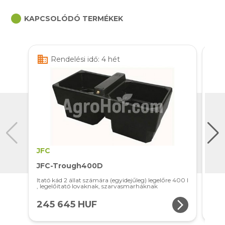
circle
KAPCSOLÓDÓ TERMÉKEK
business
business
Rendelési idő: 4 hét
JFC
JFC
JFC-Trough400D
JFC
Itató kád 2 állat számára (egyidejűleg) legelőre 400 l
Itató
, legelőitató lovaknak, szarvasmarháknak
, le
arrow_forward_ios
245 645 HUF
22