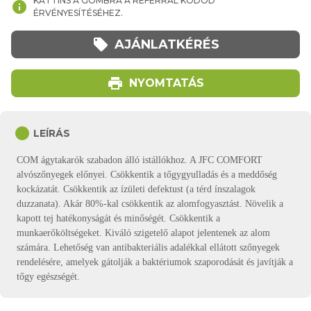
KATTINS A GOMBRA A REFERRAL KÓDOD
info
ÉRVÉNYESÍTÉSÉHEZ.
local_offer
AJÁNLATKÉRÉS
print
NYOMTATÁS
circle
LEÍRÁS
COM ágytakarók szabadon álló istállókhoz. A JFC COMFORT
alvószőnyegek előnyei. Csökkentik a tőgygyulladás és a meddőség
kockázatát. Csökkentik az ízületi defektust (a térd ínszalagok
duzzanata). Akár 80%-kal csökkentik az alomfogyasztást. Növelik a
kapott tej hatékonyságát és minőségét. Csökkentik a
munkaerőköltségeket. Kiváló szigetelő alapot jelentenek az alom
számára. Lehetőség van antibakteriális adalékkal ellátott szőnyegek
rendelésére, amelyek gátolják a baktériumok szaporodását és javítják a
tőgy egészségét.