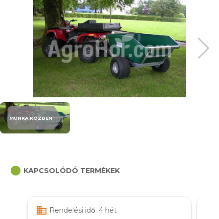
MUNKA KÖZBEN
circle
KAPCSOLÓDÓ TERMÉKEK
business
business
Rendelési idő: 4 hét