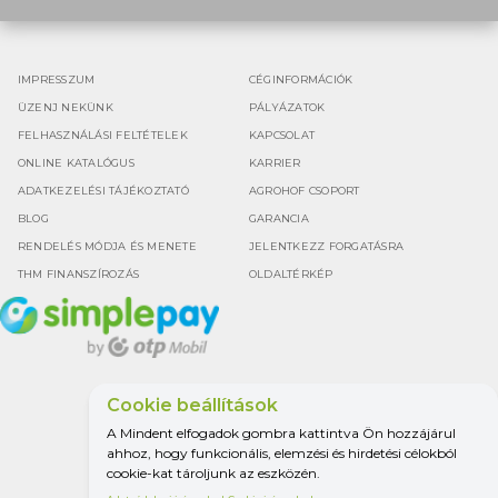
IMPRESSZUM
CÉGINFORMÁCIÓK
ÜZENJ NEKÜNK
PÁLYÁZATOK
FELHASZNÁLÁSI FELTÉTELEK
KAPCSOLAT
ONLINE KATALÓGUS
KARRIER
ADATKEZELÉSI TÁJÉKOZTATÓ
AGROHOF CSOPORT
BLOG
GARANCIA
RENDELÉS MÓDJA ÉS MENETE
JELENTKEZZ FORGATÁSRA
THM FINANSZÍROZÁS
OLDALTÉRKÉP
Cookie beállítások
Google értékelés
A Mindent elfogadok gombra kattintva Ön hozzájárul
4.5
ahhoz, hogy funkcionális, elemzési és hirdetési célokból
cookie-kat tároljunk az eszközén.