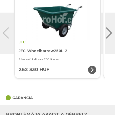
JFC
JFC
JFC-Wheelbarrow250L-2
JFC
2 kerekű talicska 250 literes
3 ker
arrow_forward_ios
262 330 HUF
26
circle
GARANCIA
PROBLÉMÁJA AKADT A GÉPPEL?