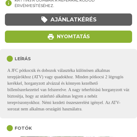
KATTINS A GOMBRA A REFERRAL KÓDOD
info
ÉRVÉNYESÍTÉSÉHEZ.
local_offer
AJÁNLATKÉRÉS
print
NYOMTATÁS
circle
LEÍRÁS
A JFC pótkocsik és dobozok választéka különösen alkalmas
terepjárókhoz (ATV) vagy quadokhoz. Minden pótkocsi 2 légrugós
kerékkel, horganyzott alvázzal és könnyen kezelhető
billenőszerkezettel van felszerelve. A nagy teherbírású horganyzott váz
biztosítja, hogy az utánfutó alkalmas legyen a nehéz
terepviszonyokhoz. Némi kezdeti összeszerelést igényel. Az ATV-
sorozat nem alkalmas országúti használatra.
circle
FOTÓK