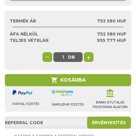
TERMÉK ÁR
752 580 HUF
ÁFA NÉLKÜL
752 580
HUF
TELJES VÉTELÁR
955 777
HUF
−
+
DB
shopping_cart
KOSÁRBA
account_balance
BANKI ÁTUTALÁS
PAYPAL FIZETÉS
SIMPLEPAY FIZETÉS
PROFORMA ALAPJÁN
ÉRVÉNYESÍTÉS