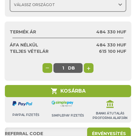
expand_more
TERMÉK ÁR
484 330 HUF
ÁFA NÉLKÜL
484 330
HUF
TELJES VÉTELÁR
615 100
HUF
−
+
DB
shopping_cart
KOSÁRBA
account_balance
BANKI ÁTUTALÁS
PAYPAL FIZETÉS
SIMPLEPAY FIZETÉS
PROFORMA ALAPJÁN
ÉRVÉNYESÍTÉS