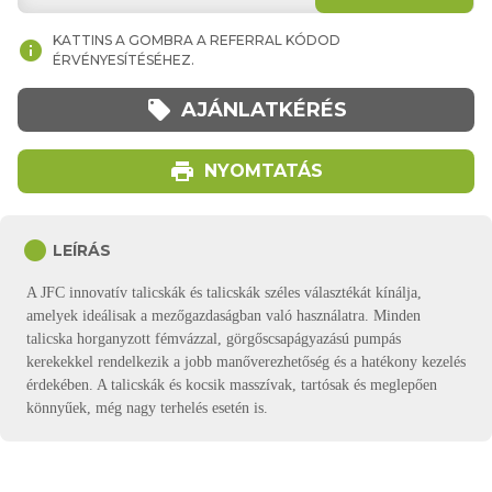
KATTINS A GOMBRA A REFERRAL KÓDOD
info
ÉRVÉNYESÍTÉSÉHEZ.
local_offer
AJÁNLATKÉRÉS
print
NYOMTATÁS
circle
LEÍRÁS
A JFC innovatív talicskák és talicskák széles választékát kínálja,
amelyek ideálisak a mezőgazdaságban való használatra. Minden
talicska horganyzott fémvázzal, görgőscsapágyazású pumpás
kerekekkel rendelkezik a jobb manőverezhetőség és a hatékony kezelés
érdekében. A talicskák és kocsik masszívak, tartósak és meglepően
könnyűek, még nagy terhelés esetén is.