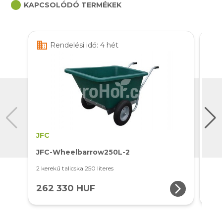
circle
KAPCSOLÓDÓ TERMÉKEK
business
business
Rendelési idő: 4 hét
JFC
JFC
JFC-Wheelbarrow250L-2
JFC
2 kerekű talicska 250 literes
3 ker
arrow_forward_ios
262 330 HUF
26