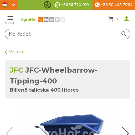
chevron_right
+36 56 770 010
+36 30 448 7094
phone
Akadálymentesítési beállítások
menu
person
shopping_cart
0
MENU
search
Vissza
arrow_back_ios
JFC
JFC-Wheelbarrow-
Tipping-400
Billenő talicska 400 literes