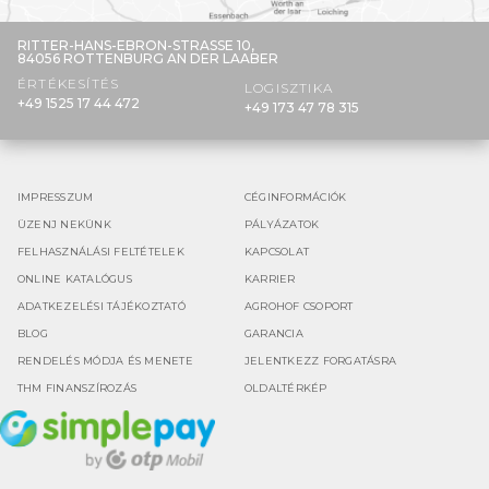
RITTER-HANS-EBRON-STRASSE 10,
84056 ROTTENBURG AN DER LAABER
ÉRTÉKESÍTÉS
LOGISZTIKA
+49 1525 17 44 472
+49 173 47 78 315
IMPRESSZUM
CÉGINFORMÁCIÓK
ÜZENJ NEKÜNK
PÁLYÁZATOK
FELHASZNÁLÁSI FELTÉTELEK
KAPCSOLAT
ONLINE KATALÓGUS
KARRIER
ADATKEZELÉSI TÁJÉKOZTATÓ
AGROHOF CSOPORT
BLOG
GARANCIA
RENDELÉS MÓDJA ÉS MENETE
JELENTKEZZ FORGATÁSRA
THM FINANSZÍROZÁS
OLDALTÉRKÉP