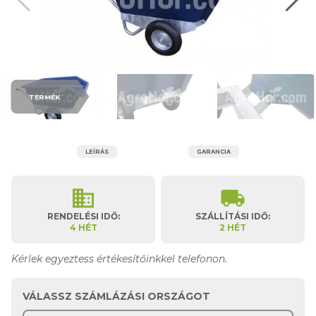
TERMÉK
LEÍRÁS
GARANCIA
business
local_shipping
RENDELÉSI IDŐ:
SZÁLLÍTÁSI IDŐ:
4 HÉT
2 HÉT
Kérlek egyeztess értékesítőinkkel telefonon.
VÁLASSZ SZÁMLÁZÁSI ORSZÁGOT