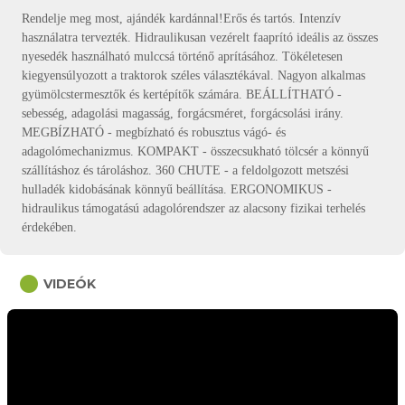
Rendelje meg most, ajándék kardánnal!Erős és tartós. Intenzív
használatra tervezték. Hidraulikusan vezérelt faaprító ideális az összes
nyesedék használható mulccsá történő aprításához. Tökéletesen
kiegyensúlyozott a traktorok széles választékával. Nagyon alkalmas
gyümölcstermesztők és kertépítők számára. BEÁLLÍTHATÓ -
sebesség, adagolási magasság, forgácsméret, forgácsolási irány.
MEGBÍZHATÓ - megbízható és robusztus vágó- és
adagolómechanizmus. KOMPAKT - összecsukható tölcsér a könnyű
szállításhoz és tároláshoz. 360 CHUTE - a feldolgozott metszési
hulladék kidobásának könnyű beállítása. ERGONOMIKUS -
hidraulikus támogatású adagolórendszer az alacsony fizikai terhelés
érdekében.
circle
VIDEÓK