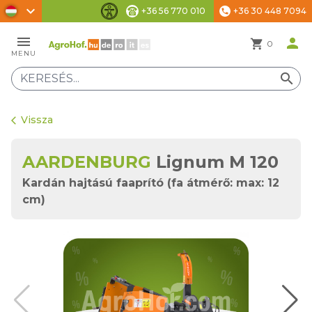
chevron_right
+36 56 770 010
+36 30 448 7094
phone
Akadálymentesítési beállítások
menu
person
shopping_cart
0
MENU
search
Vissza
arrow_back_ios
AARDENBURG
Lignum M 120
Kardán hajtású faaprító (fa átmérő: max: 12
cm)