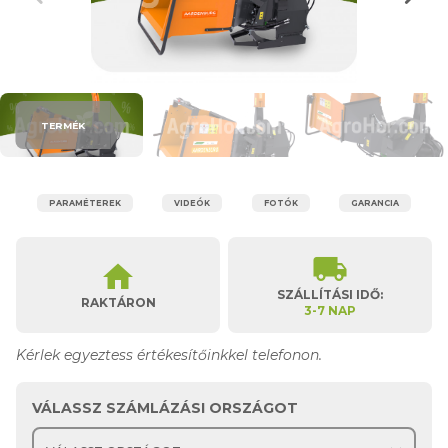
TERMÉK
PARAMÉTEREK
VIDEÓK
FOTÓK
GARANCIA
local_shipping
home
SZÁLLÍTÁSI IDŐ:
RAKTÁRON
3-7 NAP
Kérlek egyeztess értékesítőinkkel telefonon.
VÁLASSZ SZÁMLÁZÁSI ORSZÁGOT