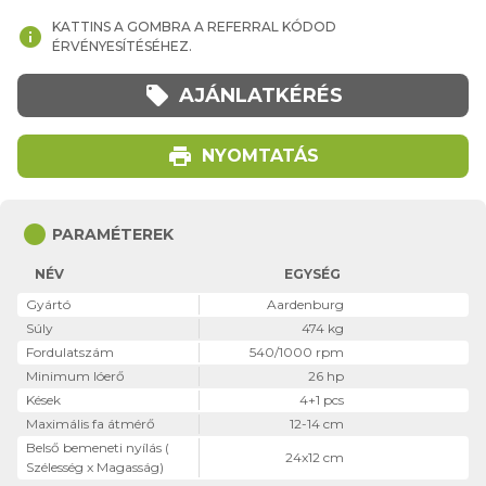
KATTINS A GOMBRA A REFERRAL KÓDOD
info
ÉRVÉNYESÍTÉSÉHEZ.
local_offer
AJÁNLATKÉRÉS
print
NYOMTATÁS
circle
PARAMÉTEREK
NÉV
EGYSÉG
Gyártó
Aardenburg
Súly
474 kg
Fordulatszám
540/1000 rpm
Minimum lóerő
26 hp
Kések
4+1 pcs
Maximális fa átmérő
12-14 cm
Belső bemeneti nyílás (
24x12 cm
Szélesség x Magasság)