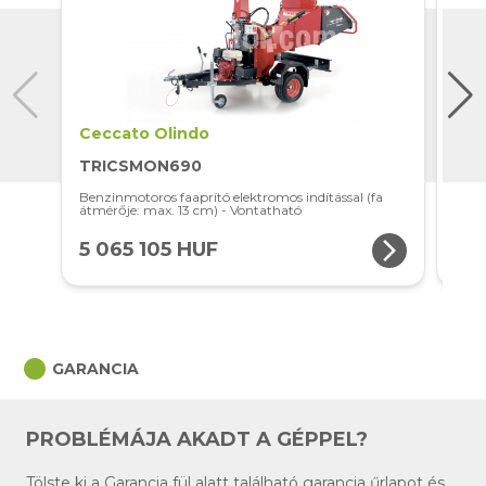
Ceccato Olindo
Cec
TRICSMON690
TR
Benzinmotoros faaprító elektromos indítással (fa
Kard
átmérője: max. 13 cm) - Vontatható
arrow_forward_ios
5 065 105 HUF
4 
circle
GARANCIA
PROBLÉMÁJA AKADT A GÉPPEL?
Tölste ki a Garancia fül alatt található garancia űrlapot és