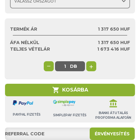
expand_more
TERMÉK ÁR
1 317 650 HUF
ÁFA NÉLKÜL
1 317 650
HUF
TELJES VÉTELÁR
1 673 416
HUF
−
+
DB
shopping_cart
KOSÁRBA
account_balance
BANKI ÁTUTALÁS
PAYPAL FIZETÉS
SIMPLEPAY FIZETÉS
PROFORMA ALAPJÁN
ÉRVÉNYESÍTÉS