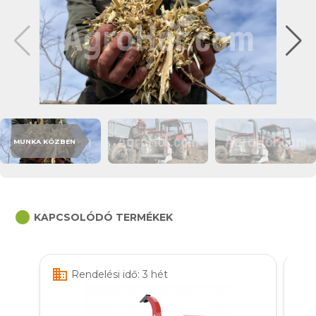
MUNKA KÖZBEN
circle
KAPCSOLÓDÓ TERMÉKEK
business
business
Rendelési idő: 3 hét