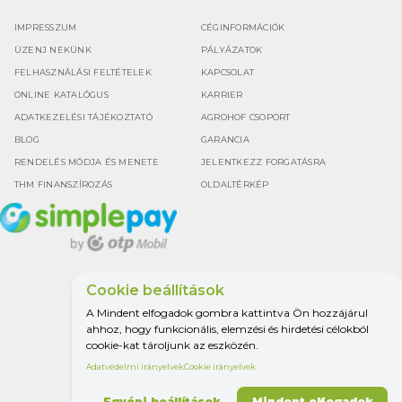
IMPRESSZUM
CÉGINFORMÁCIÓK
ÜZENJ NEKÜNK
PÁLYÁZATOK
FELHASZNÁLÁSI FELTÉTELEK
KAPCSOLAT
ONLINE KATALÓGUS
KARRIER
ADATKEZELÉSI TÁJÉKOZTATÓ
AGROHOF CSOPORT
BLOG
GARANCIA
RENDELÉS MÓDJA ÉS MENETE
JELENTKEZZ FORGATÁSRA
THM FINANSZÍROZÁS
OLDALTÉRKÉP
Cookie beállítások
Google értékelés
A Mindent elfogadok gombra kattintva Ön hozzájárul
4.5
ahhoz, hogy funkcionális, elemzési és hirdetési célokból
cookie-kat tároljunk az eszközén.
Adatvédelmi irányelvek
Cookie irányelvek
MINDEN A
MEZŐGAZDASÁGHOZ.
Egyéni beállítások
Mindent elfogadok