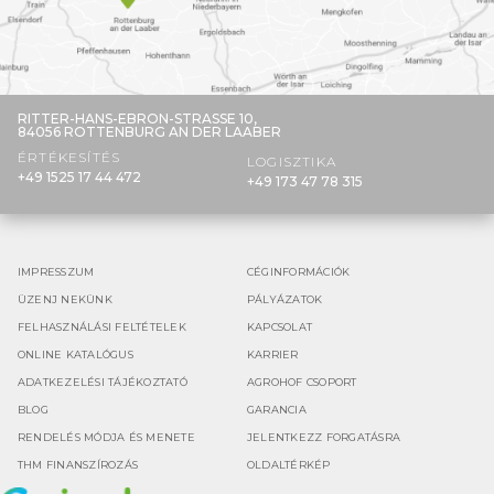
RITTER-HANS-EBRON-STRASSE 10,
84056 ROTTENBURG AN DER LAABER
ÉRTÉKESÍTÉS
LOGISZTIKA
+49 1525 17 44 472
+49 173 47 78 315
IMPRESSZUM
CÉGINFORMÁCIÓK
ÜZENJ NEKÜNK
PÁLYÁZATOK
FELHASZNÁLÁSI FELTÉTELEK
KAPCSOLAT
ONLINE KATALÓGUS
KARRIER
ADATKEZELÉSI TÁJÉKOZTATÓ
AGROHOF CSOPORT
BLOG
GARANCIA
RENDELÉS MÓDJA ÉS MENETE
JELENTKEZZ FORGATÁSRA
THM FINANSZÍROZÁS
OLDALTÉRKÉP