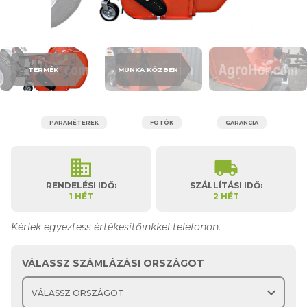
TERMÉK
MUNKA KÖZBEN
PARAMÉTEREK
FOTÓK
GARANCIA
business
local_shipping
RENDELÉSI IDŐ:
SZÁLLÍTÁSI IDŐ:
1 HÉT
2 HÉT
Kérlek egyeztess értékesítőinkkel telefonon.
VÁLASSZ SZÁMLÁZÁSI ORSZÁGOT
expand_more