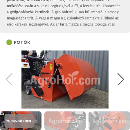
működése során a y-kések segítségével a fű, a levelek stb. könnyedén
a gyűjtőedénybe kerülnek. A gép hidraulikusan billenthető, alacsony
magasságba ürít. A vágási magasság különböző szintekre állítható az
első kerekek segítségével. Az ár tartalmazza a meghajtótengelyt is.
circle
FOTÓK
MUNKA KÖZBEN