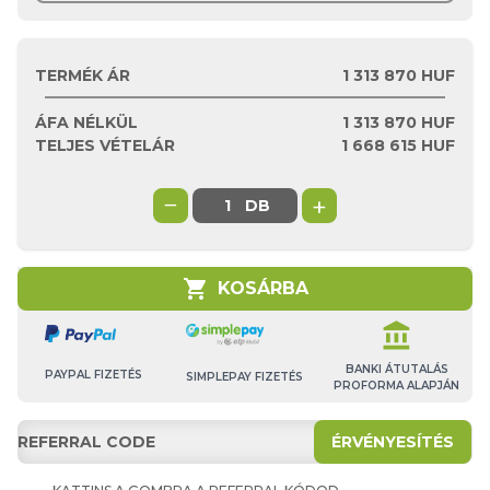
TERMÉK ÁR
1 313 870 HUF
ÁFA NÉLKÜL
1 313 870
HUF
TELJES VÉTELÁR
1 668 615
HUF
−
+
DB
shopping_cart
KOSÁRBA
account_balance
BANKI ÁTUTALÁS
PAYPAL FIZETÉS
SIMPLEPAY FIZETÉS
PROFORMA ALAPJÁN
ÉRVÉNYESÍTÉS