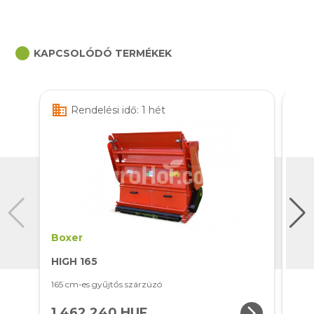
circle
KAPCSOLÓDÓ TERMÉKEK
business
business
Rendelési idő: 1 hét
Boxer
Box
HIGH 165
HIG
165 cm-es gyűjtős szárzúzó
125 
arrow_forward_ios
1 462 240 HUF
1 