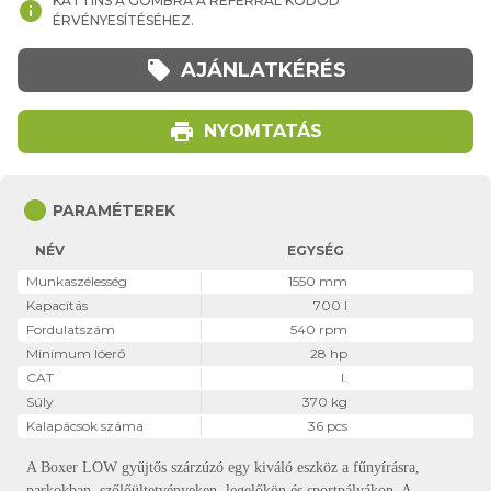
KATTINS A GOMBRA A REFERRAL KÓDOD
info
ÉRVÉNYESÍTÉSÉHEZ.
local_offer
AJÁNLATKÉRÉS
print
NYOMTATÁS
circle
PARAMÉTEREK
NÉV
EGYSÉG
Munkaszélesség
1550 mm
Kapacitás
700 l
Fordulatszám
540 rpm
Minimum lóerő
28 hp
CAT
I.
Súly
370 kg
Kalapácsok száma
36 pcs
A Boxer LOW gyűjtős szárzúzó egy kiváló eszköz a fűnyírásra,
parkokban, szőlőültetvényeken, legelőkön és sportpályákon. A