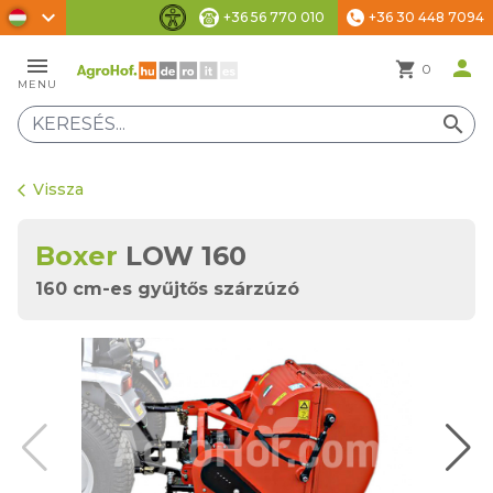
chevron_right
+36 56 770 010
+36 30 448 7094
phone
Akadálymentesítési beállítások
menu
person
shopping_cart
0
MENU
search
Vissza
arrow_back_ios
Boxer
LOW 160
160 cm-es gyűjtős szárzúzó