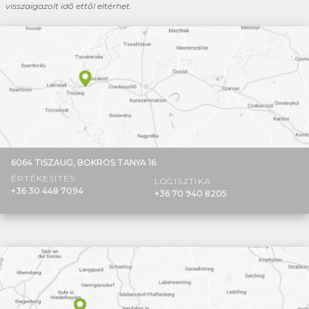
visszaigazolt idő ettől eltérhet.
6064 TISZAUG,
BOKROS TANYA 16.
ÉRTÉKESÍTÉS
LOGISZTIKA
+36 30 448 7094
+36 70 940 8205