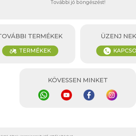
További jó böngészést!
TOVÁBBI TERMÉKEK
ÜZENJ NE
agriculture
TERMÉKEK
KAPCSO
phone
KÖVESSEN MINKET