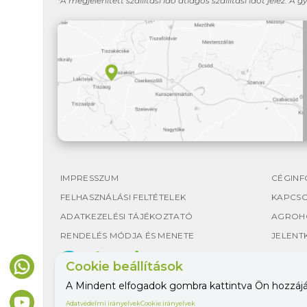
*A megjelenített szállítási idő átlagos szállítási időt jelez. A g
IMPRESSZUM
CÉGINF
FELHASZNÁLÁSI FELTÉTELEK
KAPCS
ADATKEZELÉSI TÁJÉKOZTATÓ
AGROH
RENDELÉS MÓDJA ÉS MENETE
JELENT
Cookie beállítások
A Mindent elfogadok gombra kattintva Ön hozzájáru
Adatvédelmi irányelvek
Cookie irányelvek