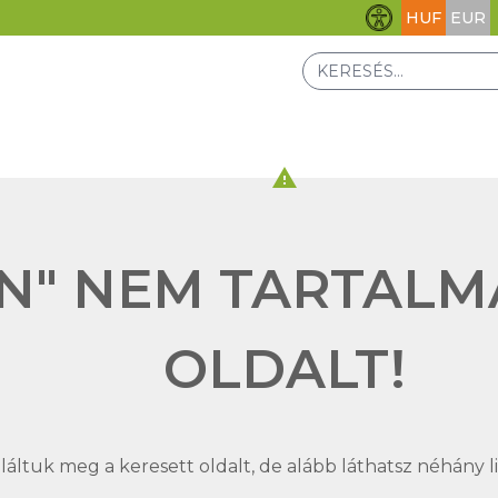
HUF
EUR
Akadálymentesít
warning
N" NEM TARTALM
OLDALT!
áltuk meg a keresett oldalt, de alább láthatsz néhány lin