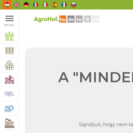
menu
MENU
A "MINDE
Sajnáljuk, hogy nem tal