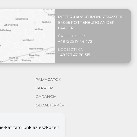
RITTER-HANS-EBRON-STRASSE 10,
84056 ROTTENBURG AN DER
LAABER
ÉRTÉKESÍTÉS
+49 1525 17 44 472
LOGISZTIKA
+49 173 47 78 315
PÁLYÁZATOK
KARRIER
GARANCIA
OLDALTÉRKÉP
e-kat tároljunk az eszközén.