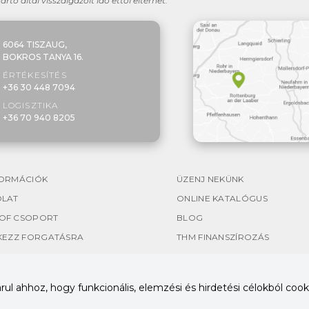
yártó által visszaigazolt idő ettől eltérhet.
6064 TISZAUG,
BOKROS TANYA 16.
ÉRTÉKESÍTÉS
+36 30 448 7094
LOGISZTIKA
+36 70 940 8205
ORMÁCIÓK
ÜZENJ NEKÜNK
OLAT
ONLINE KATALÓGUS
OF CSOPORT
BLOG
KEZZ FORGATÁSRA
THM FINANSZÍROZÁS
l ahhoz, hogy funkcionális, elemzési és hirdetési célokból cooki