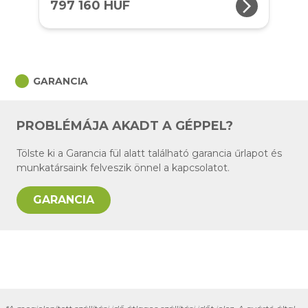
arrow_forward_ios
797 160 HUF
circle
GARANCIA
PROBLÉMÁJA AKADT A GÉPPEL?
Tölste ki a Garancia fül alatt található garancia űrlapot és
munkatársaink felveszik önnel a kapcsolatot.
GARANCIA