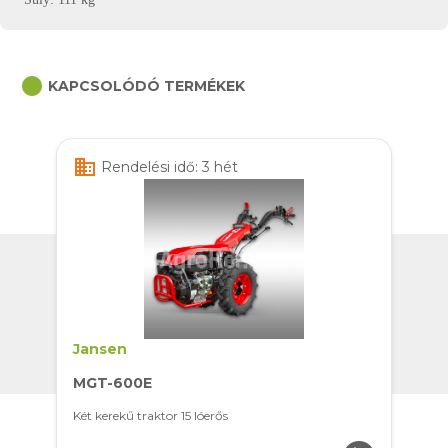
circle
KAPCSOLÓDÓ TERMÉKEK
business
Rendelési idő: 3 hét
Jansen
MGT-600E
Két kerekű traktor 15 lóerős