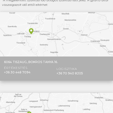
*A megjelenített szállítási idő átlagos szállítási időt jelez. A gyártó által
visszaigazolt idő ettől eltérhet.
6064 TISZAUG,
BOKROS TANYA 16.
ÉRTÉKESÍTÉS
LOGISZTIKA
+36 30 448 7094
+36 70 940 8205