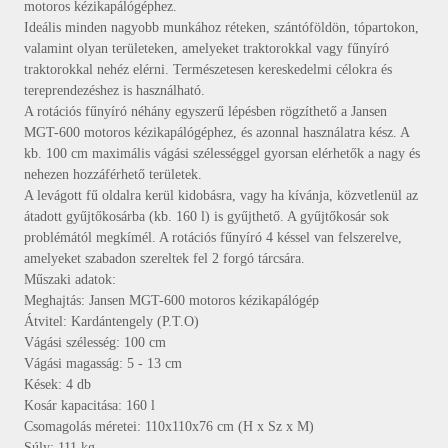
motoros kézikapálógéphez.
Ideális minden nagyobb munkához réteken, szántóföldön, tópartokon,
valamint olyan területeken, amelyeket traktorokkal vagy fűnyíró
traktorokkal nehéz elérni. Természetesen kereskedelmi célokra és
tereprendezéshez is használható.
A rotációs fűnyíró néhány egyszerű lépésben rögzíthető a Jansen
MGT-600 motoros kézikapálógéphez, és azonnal használatra kész. A
kb. 100 cm maximális vágási szélességgel gyorsan elérhetők a nagy és
nehezen hozzáférhető területek.
A levágott fű oldalra kerül kidobásra, vagy ha kívánja, közvetlenül az
átadott gyűjtőkosárba (kb. 160 l) is gyűjthető. A gyűjtőkosár sok
problémától megkímél. A rotációs fűnyíró 4 késsel van felszerelve,
amelyeket szabadon szereltek fel 2 forgó tárcsára.
Műszaki adatok:
Meghajtás: Jansen MGT-600 motoros kézikapálógép
Átvitel: Kardántengely (P.T.O)
Vágási szélesség: 100 cm
Vágási magasság: 5 - 13 cm
Kések: 4 db
Kosár kapacitása: 160 l
Csomagolás méretei: 110x110x76 cm (H x Sz x M)
Súly: 111 kg