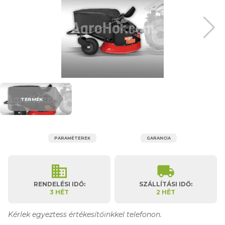
TERMÉK
PARAMÉTEREK
GARANCIA
business
local_shipping
RENDELÉSI IDŐ:
SZÁLLÍTÁSI IDŐ:
3 HÉT
2 HÉT
Kérlek egyeztess értékesítőinkkel telefonon.