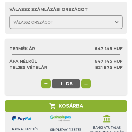
VÁLASSZ SZÁMLÁZÁSI ORSZÁGOT
expand_more
TERMÉK ÁR
647 145 HUF
ÁFA NÉLKÜL
647 145
HUF
TELJES VÉTELÁR
821 875
HUF
−
+
DB
shopping_cart
KOSÁRBA
account_balance
BANKI ÁTUTALÁS
PAYPAL FIZETÉS
SIMPLEPAY FIZETÉS