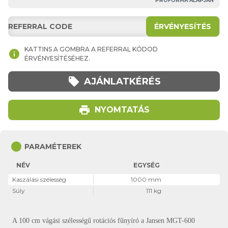
PROFORMA ALAPJÁN
ÉRVÉNYESÍTÉS
KATTINS A GOMBRA A REFERRAL KÓDOD
info
ÉRVÉNYESÍTÉSÉHEZ.
local_offer
AJÁNLATKÉRÉS
print
NYOMTATÁS
circle
PARAMÉTEREK
NÉV
EGYSÉG
Kaszálási szélesség
1000 mm
Súly
111 kg
A 100 cm vágási szélességű rotációs fűnyíró a Jansen MGT-600