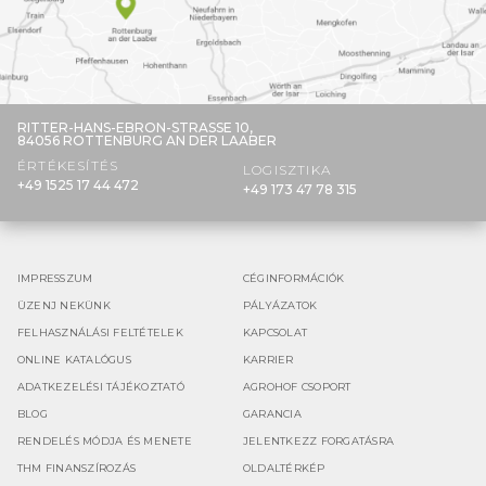
RITTER-HANS-EBRON-STRASSE 10,
84056 ROTTENBURG AN DER LAABER
ÉRTÉKESÍTÉS
LOGISZTIKA
+49 1525 17 44 472
+49 173 47 78 315
IMPRESSZUM
CÉGINFORMÁCIÓK
ÜZENJ NEKÜNK
PÁLYÁZATOK
FELHASZNÁLÁSI FELTÉTELEK
KAPCSOLAT
ONLINE KATALÓGUS
KARRIER
ADATKEZELÉSI TÁJÉKOZTATÓ
AGROHOF CSOPORT
BLOG
GARANCIA
RENDELÉS MÓDJA ÉS MENETE
JELENTKEZZ FORGATÁSRA
THM FINANSZÍROZÁS
OLDALTÉRKÉP