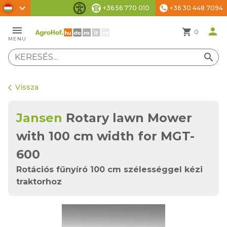
chevron_right
+36 56 770 010
+36 30 448 7094
phone
Akadálymentesítési beállítások
menu
person
shopping_cart
0
MENU
search
Vissza
arrow_back_ios
Jansen
Rotary lawn Mower
with 100 cm width for MGT-
600
Rotációs fűnyíró 100 cm szélességgel kézi
traktorhoz