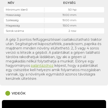
NÉV
EGYSÉG
Minimum lóerő
50 hp
Hosszúság
1900 mm
Szélesség
1900 mm
Magasság
1500 mm
Sorok száma
2 row
A gép 3 pontos felfüggesztéssel csatlakoztatható traktor
után. Segítségével káposztafélék, paradicsom, paprika és
majdnem minden növény elültethető. 2, 3 vagy 4 soros
verzió is létezik a gépből. A palántákat a gépen található
tárolóra rakodhatjuk ládákban, így aki a gépen ül
megakadás nélkül folytathatja a munkát. Előnye egy
hagyományos
palántázóhoz
képest, hogy a palántákat
egy csészébe kell helyezni amik folyamatos mozgásban
vannak, így a növények egymástól azonos távolságra
kerülnek ültetésre.
circle
VIDEÓK