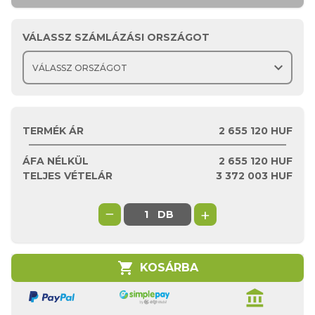
VÁLASSZ SZÁMLÁZÁSI ORSZÁGOT
expand_more
TERMÉK ÁR
2 655 120 HUF
ÁFA NÉLKÜL
2 655 120
HUF
TELJES VÉTELÁR
3 372 003
HUF
−
+
DB
shopping_cart
KOSÁRBA
account_balance