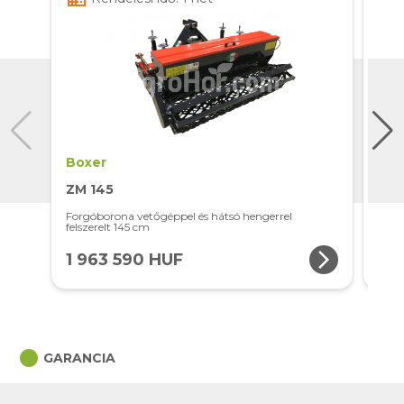
Boxer
Box
ZM 145
ZM 
Forgóborona vetőgéppel és hátsó hengerrel
Forg
felszerelt 145 cm
felsz
arrow_forward_ios
1 963 590 HUF
2 
circle
GARANCIA