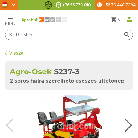
chevron_right
+36 56 770 010
+36 30 448 7094
phone
Akadálymentesítési beállítások
menu
person
shopping_cart
0
MENU
search
Vissza
arrow_back_ios
Agro-Osek
S237-3
2 soros hátra szerelhető csészés ültetőgép