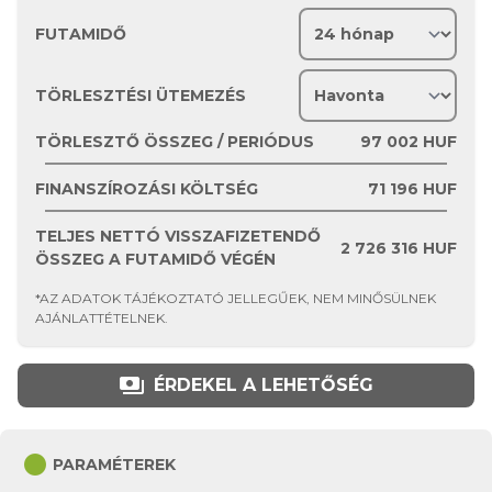
FUTAMIDŐ
TÖRLESZTÉSI ÜTEMEZÉS
TÖRLESZTŐ ÖSSZEG / PERIÓDUS
97 002
HUF
FINANSZÍROZÁSI KÖLTSÉG
71 196
HUF
TELJES NETTÓ VISSZAFIZETENDŐ
2 726 316
HUF
ÖSSZEG A FUTAMIDŐ VÉGÉN
*AZ ADATOK TÁJÉKOZTATÓ JELLEGŰEK, NEM MINŐSÜLNEK
AJÁNLATTÉTELNEK.
payments
ÉRDEKEL A LEHETŐSÉG
circle
PARAMÉTEREK