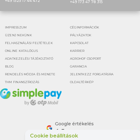
+49 1525 17 44 472
+49 173 47 78 315
IMPRESSZUM
CÉGINFORMÁCIÓK
ÜZENJ NEKÜNK
PÁLYÁZATOK
FELHASZNÁLÁSI FELTÉTELEK
KAPCSOLAT
ONLINE KATALÓGUS
KARRIER
ADATKEZELÉSI TÁJÉKOZTATÓ
AGROHOF CSOPORT
BLOG
GARANCIA
RENDELÉS MÓDJA ÉS MENETE
JELENTKEZZ FORGATÁSRA
THM FINANSZÍROZÁS
OLDALTÉRKÉP
Google értékelés
4.5
Cookie beállítások