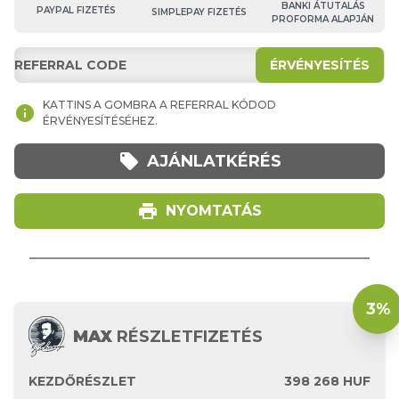
BANKI ÁTUTALÁS
PAYPAL FIZETÉS
SIMPLEPAY FIZETÉS
PROFORMA ALAPJÁN
ÉRVÉNYESÍTÉS
KATTINS A GOMBRA A REFERRAL KÓDOD
info
ÉRVÉNYESÍTÉSÉHEZ.
local_offer
AJÁNLATKÉRÉS
print
NYOMTATÁS
3%
MAX
RÉSZLETFIZETÉS
KEZDŐRÉSZLET
398 268
HUF