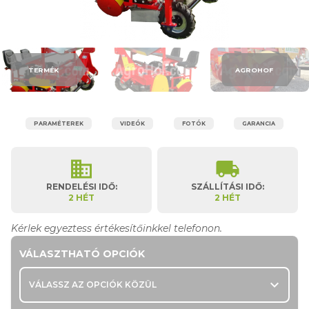
TERMÉK
AGROHOF
PARAMÉTEREK
VIDEÓK
FOTÓK
GARANCIA
business
local_shipping
RENDELÉSI IDŐ:
SZÁLLÍTÁSI IDŐ:
2 HÉT
2 HÉT
Kérlek egyeztess értékesítőinkkel telefonon.
VÁLASZTHATÓ OPCIÓK
expand_more
VÁLASSZ AZ OPCIÓK KÖZÜL