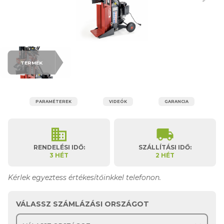
TERMÉK
PARAMÉTEREK
VIDEÓK
GARANCIA
business
local_shipping
RENDELÉSI IDŐ:
SZÁLLÍTÁSI IDŐ:
3 HÉT
2 HÉT
Kérlek egyeztess értékesítőinkkel telefonon.
VÁLASSZ SZÁMLÁZÁSI ORSZÁGOT