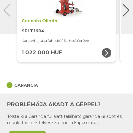
Ceccato Olindo
Cec
SPLT16R4
SPL
Kardánhajtású fahasító 16 t hasítóerővel
Elekt
arrow_forward_ios
1 022 000 HUF
66
circle
GARANCIA
PROBLÉMÁJA AKADT A GÉPPEL?
Tölste ki a Garancia fül alatt található garancia űrlapot és
munkatársaink felveszik önnel a kapcsolatot.