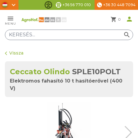
chevron_right
+36 56 770 010
+36 30 448 7094
phone
Akadálymentesítési beállítások
menu
person
shopping_cart
0
MENU
search
Vissza
arrow_back_ios
Ceccato Olindo
SPLE10POLT
Elektromos fahasító 10 t hasítóerővel (400
V)