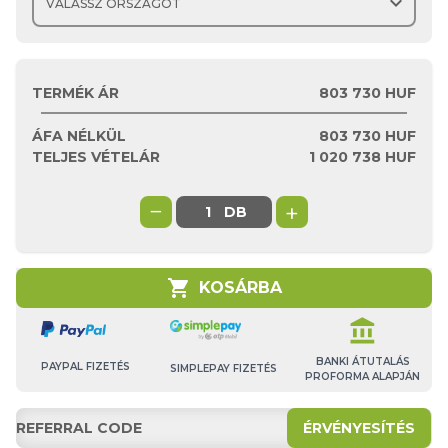
expand_more
TERMÉK ÁR
803 730 HUF
ÁFA NÉLKÜL
803 730
HUF
TELJES VÉTELÁR
1 020 738
HUF
−
+
DB
shopping_cart
KOSÁRBA
account_balance
BANKI ÁTUTALÁS
PAYPAL FIZETÉS
SIMPLEPAY FIZETÉS
PROFORMA ALAPJÁN
ÉRVÉNYESÍTÉS