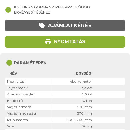
KATTINS A GOMBRA A REFERRAL KÓDOD
info
ÉRVÉNYESÍTÉSÉHEZ.
local_offer
AJÁNLATKÉRÉS
print
NYOMTATÁS
circle
PARAMÉTEREK
NÉV
EGYSÉG
Meghajtás
electromotor
Teljesítmény
2,2 kw
Áramszükséglet
400 V
Hasítóerő
10 ton
Vágási átmérő
570 mm
Vágási magasság
570 mm
Munkaasztal
200 x 250 mm
Súly
120 kg