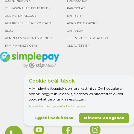
ÜZENJ NEKÜNK
PÁLYÁZATOK
FELHASZNÁLÁSI FELTÉTELEK
KAPCSOLAT
ONLINE KATALÓGUS
KARRIER
ADATKEZELÉSI TÁJÉKOZTATÓ
AGROHOF CSOPORT
BLOG
GARANCIA
RENDELÉS MÓDJA ÉS MENETE
JELENTKEZZ FORGATÁSRA
THM FINANSZÍROZÁS
OLDALTÉRKÉP
Cookie beállítások
Google értékelés
A Mindent elfogadok gombra kattintva Ön hozzájárul
4.5
ahhoz, hogy funkcionális, elemzési és hirdetési célokból
cookie-kat tároljunk az eszközén.
Adatvédelmi irányelvek
Cookie irányelvek
MINDEN A
MEZŐGAZDASÁGHOZ.
Egyéni beállítások
Mindent elfogadok