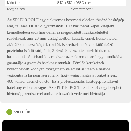
Méretek
810 x 510 x 1680 mm
Meghajtás
electromotor
Az SPLE10-POLT egy elektromos hosszanti oldalon történő hasítógép
ami, teljesen OLASZ gyártmányú. 10 t hasítóerőt képes kifejteni,
kiemelkedően erős hasítóéllel és megerősített munkafelülettel
rendelkezik ami 20 mm vastag acélból készült, ennek köszönhetően
akár 57 cm hosszúságú farönkök is széthasíthatóak. 4 különböző
pozícióba is állítható, álló, 2 rézsű és vízszintes pozíciókban is
hasíthatunk. A hidraulikus rendszer az elektromotorral együttműködve
garantálja a gyors és hatékony munkát. Tömlős kerekeinek
köszönhetően könnyen mozgatható valamint állítható a hasítóél
végpontja is ha nem szeretnénk, hogy végig hasítsa a rönköt a gép.
400 voltról üzemeltethető. Ez a professzionális hasítógép rendkívül
hatékony és biztonságos. Az SPLE10-POLT rendelkezik egy beépített
biztonsági rendszerrel ami a felhasználó védelmét biztosítja.
circle
VIDEÓK