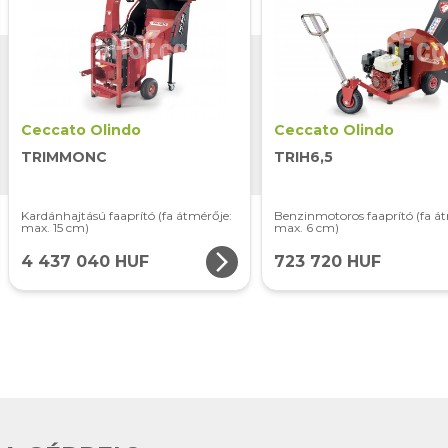
Ceccato Olindo
Ceccato Olindo
TRIMMONC
TRIH6,5
Kardánhajtású faaprító (fa átmérője:
Benzinmotoros faaprító (fa á
max. 15 cm)
max. 6 cm)
arrow_forward_ios
4 437 040 HUF
723 720 HUF