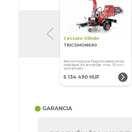
Ceccato Olindo
TRICSMON690
Benzinmotoros faaprító elektromos
indítással (fa átmérője: max. 13 cm) -
Vontatható
arrow_forward_ios
5 134 490 HUF
circle
GARANCIA