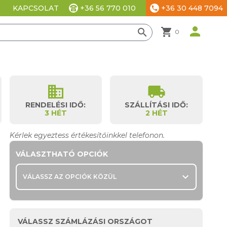
+36 56 770 010
+36 30 448 7094
KAPCSOLAT
phone
ési beállítások
person
shopping_cart
search
0
business
local_shipping
RENDELÉSI IDŐ:
SZÁLLÍTÁSI IDŐ:
3 HÉT
2 HÉT
Kérlek egyeztess értékesítőinkkel telefonon.
VÁLASZTHATÓ OPCIÓK
expand_more
VÁLASSZ AZ OPCIÓK KÖZÜL
VÁLASSZ SZÁMLÁZÁSI ORSZÁGOT