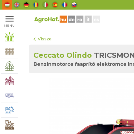
menu
MENU
Vissza
arrow_back_ios
Ceccato Olindo
TRICSMO
Benzinmotoros faaprító elektromos indí