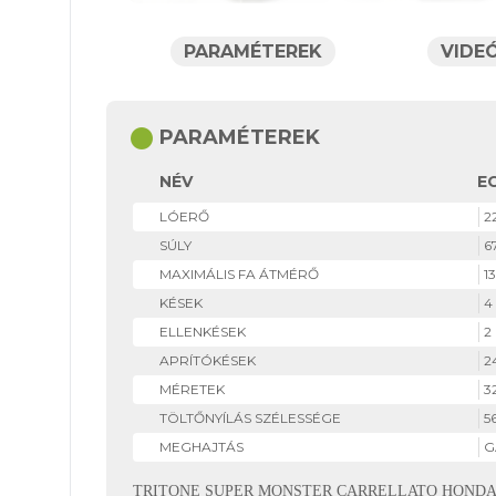
PARAMÉTEREK
VIDE
circle
PARAMÉTEREK
NÉV
E
LÓERŐ
2
SÚLY
6
MAXIMÁLIS FA ÁTMÉRŐ
1
KÉSEK
4
ELLENKÉSEK
2
APRÍTÓKÉSEK
2
MÉRETEK
3
TÖLTŐNYÍLÁS SZÉLESSÉGE
5
MEGHAJTÁS
G
TRITONE SUPER MONSTER CARRELLATO HONDA GX 690 ren