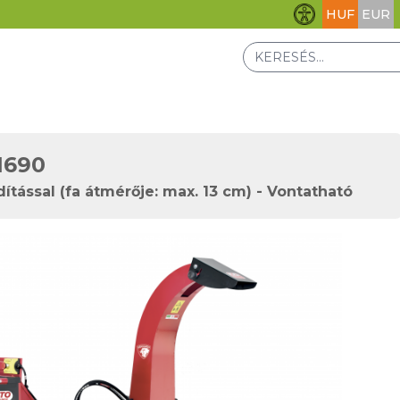
HUF
EUR
Akadálymentesít
N690
tással (fa átmérője: max. 13 cm) - Vontatható