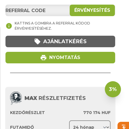
ÉRVÉNYESÍTÉS
KATTINS A GOMBRA A REFERRAL KÓDOD
info
ÉRVÉNYESÍTÉSÉHEZ.
local_offer
AJÁNLATKÉRÉS
print
NYOMTATÁS
3%
MAX
RÉSZLETFIZETÉS
KEZDŐRÉSZLET
770 174
HUF
FUTAMIDŐ