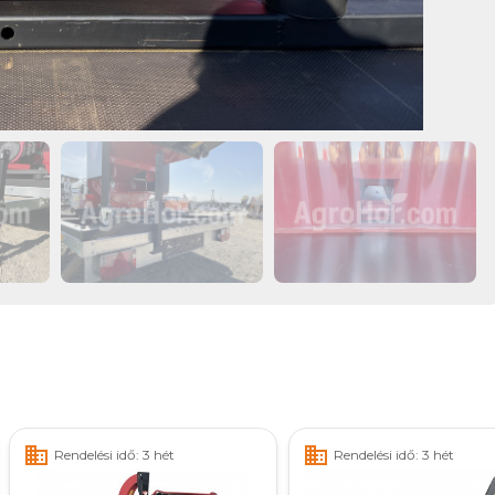
business
business
Rendelési idő: 3 hét
Rendelési idő: 3 hét