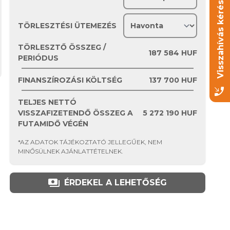
Visszahívás kérése!
TÖRLESZTÉSI ÜTEMEZÉS
TÖRLESZTŐ ÖSSZEG /
187 584
HUF
PERIÓDUS
FINANSZÍROZÁSI KÖLTSÉG
137 700
HUF
phone_callback
TELJES NETTÓ
VISSZAFIZETENDŐ ÖSSZEG A
5 272 190
HUF
FUTAMIDŐ VÉGÉN
*AZ ADATOK TÁJÉKOZTATÓ JELLEGŰEK, NEM
MINŐSÜLNEK AJÁNLATTÉTELNEK.
payments
ÉRDEKEL A LEHETŐSÉG