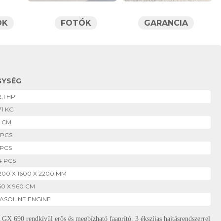
ÓK
FOTÓK
GARANCIA
GYSÉG
2,1 HP
71 KG
3 CM
 PCS
 PCS
4 PCS
200 X 1600 X 2200 MM
60 X 960 CM
ASOLINE ENGINE
dkívül erős és megbízható faaprító. 3 ékszíjas hajtásrendszerrel