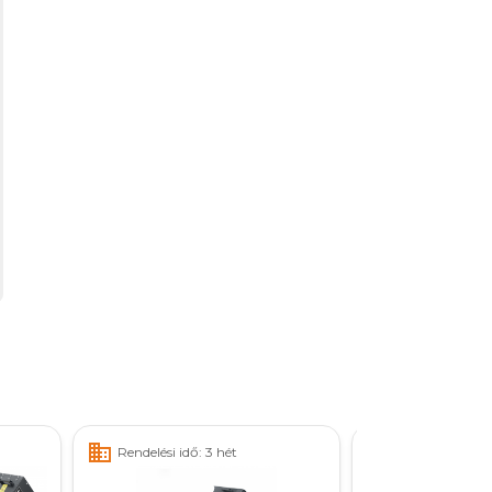
business
business
Rendelési idő: 3 hét
Rendelési idő: 3