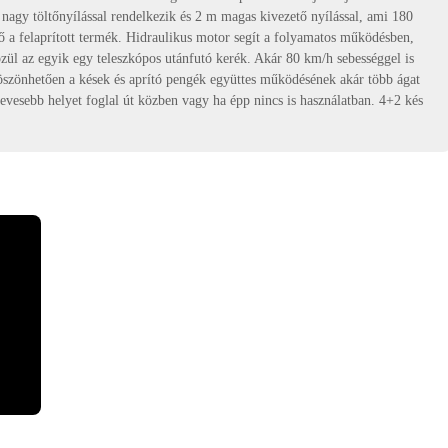
l nagy töltőnyílással rendelkezik és 2 m magas kivezető nyílással, ami 180
tő a felaprított termék. Hidraulikus motor segít a folyamatos működésben,
l az egyik egy teleszkópos utánfutó kerék. Akár 80 km/h sebességgel is
 Köszönhetően a kések és aprító pengék együttes működésének akár több ágat
 kevesebb helyet foglal út közben vagy ha épp nincs is használatban. 4+2 kés