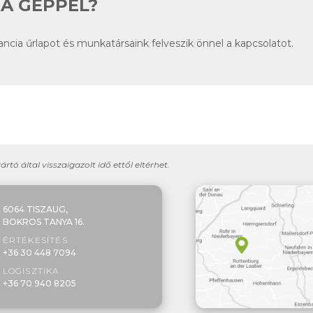
A GÉPPEL?
arancia űrlapot és munkatársaink felveszik önnel a kapcsolatot.
yártó által visszaigazolt idő ettől eltérhet.
6064 TISZAUG,
BOKROS TANYA 16.
ÉRTÉKESÍTÉS
+36 30 448 7094
LOGISZTIKA
+36 70 940 8205