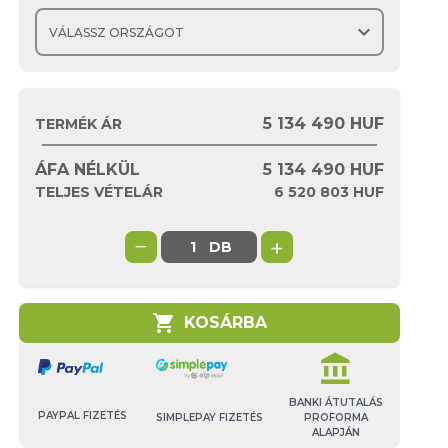
expand_more
5 134 490 HUF
TERMÉK ÁR
ÁFA NÉLKÜL
5 134 490
HUF
TELJES VÉTELÁR
6 520 803
HUF
−
+
DB
shopping_cart
KOSÁRBA
account_balance
BANKI ÁTUTALÁS
PAYPAL FIZETÉS
SIMPLEPAY FIZETÉS
PROFORMA
ALAPJÁN