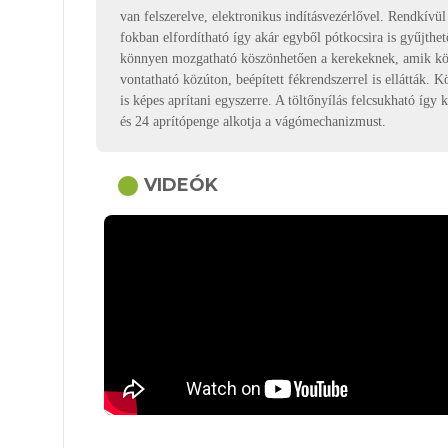
van felszerelve, elektronikus indításvezérlővel. Rendkívü
fokban elfordítható így akár egyből pótkocsira is gyűjthe
könnyen mozgatható köszönhetően a kerekeknek, amik közü
vontatható közúton, beépített fékrendszerrel is ellátták.
is képes aprítani egyszerre. A töltőnyílás felcsukható így
és 24 aprítópenge alkotja a vágómechanizmust.
circle
VIDEÓK