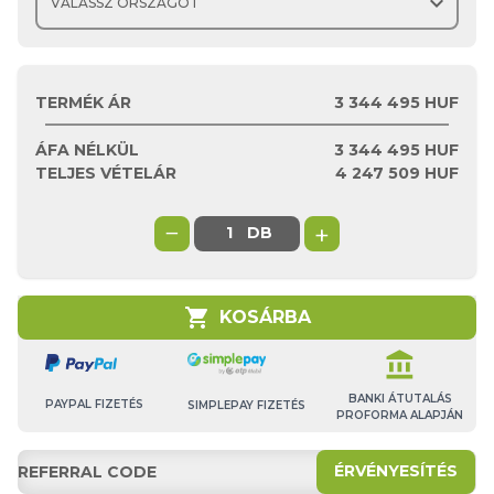
expand_more
TERMÉK ÁR
3 344 495 HUF
ÁFA NÉLKÜL
3 344 495
HUF
TELJES VÉTELÁR
4 247 509
HUF
−
+
DB
shopping_cart
KOSÁRBA
account_balance
BANKI ÁTUTALÁS
PAYPAL FIZETÉS
SIMPLEPAY FIZETÉS
PROFORMA ALAPJÁN
ÉRVÉNYESÍTÉS