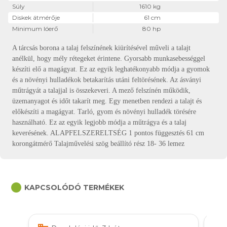
Súly
1610 kg
Diskek átmérője
61 cm
Minimum lóerő
80 hp
A tárcsás borona a talaj felszínének kiürítésével műveli a talajt
anélkül, hogy mély rétegeket érintene. Gyorsabb munkasebességgel
készíti elő a magágyat. Ez az egyik leghatékonyabb módja a gyomok
és a növényi hulladékok betakarítás utáni feltörésének. Az ásványi
műtrágyát a talajjal is összekeveri. A mező felszínén működik,
üzemanyagot és időt takarít meg. Egy menetben rendezi a talajt és
előkészíti a magágyat. Tarló, gyom és növényi hulladék törésére
használható. Ez az egyik legjobb módja a műtrágya és a talaj
keverésének. ALAPFELSZERELTSÉG 1 pontos függesztés 61 cm
korongátmérő Talajművelési szög beállító rész 18- 36 lemez
circle
KAPCSOLÓDÓ TERMÉKEK