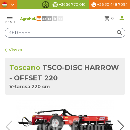
chevron_right
+36 56 770 010
+36 30 448 7094
phone
Akadálymentesítési beállítások
menu
person
shopping_cart
0
MENU
search
Vissza
arrow_back_ios
Toscano
TSCO-DISC HARROW
- OFFSET 220
V-tárcsa 220 cm