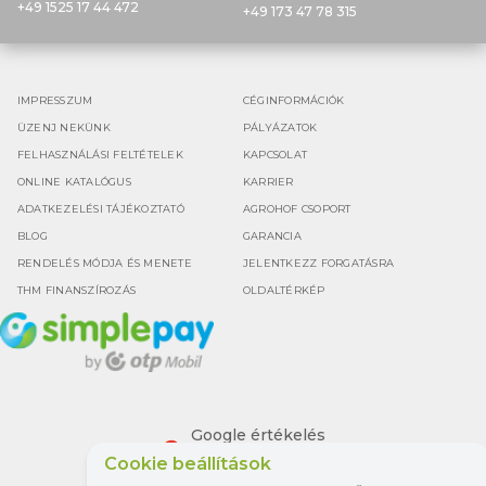
+49 1525 17 44 472
+49 173 47 78 315
IMPRESSZUM
CÉGINFORMÁCIÓK
ÜZENJ NEKÜNK
PÁLYÁZATOK
FELHASZNÁLÁSI FELTÉTELEK
KAPCSOLAT
ONLINE KATALÓGUS
KARRIER
ADATKEZELÉSI TÁJÉKOZTATÓ
AGROHOF CSOPORT
BLOG
GARANCIA
RENDELÉS MÓDJA ÉS MENETE
JELENTKEZZ FORGATÁSRA
THM FINANSZÍROZÁS
OLDALTÉRKÉP
Google értékelés
4.5
Cookie beállítások