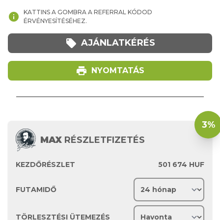
KATTINS A GOMBRA A REFERRAL KÓDOD
info
ÉRVÉNYESÍTÉSÉHEZ.
local_offer
AJÁNLATKÉRÉS
print
NYOMTATÁS
3%
MAX
RÉSZLETFIZETÉS
KEZDŐRÉSZLET
501 674
HUF
FUTAMIDŐ
TÖRLESZTÉSI ÜTEMEZÉS