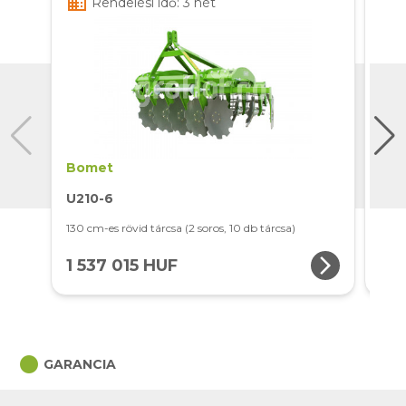
business
business
Rendelési idő: 3 hét
Bomet
Bo
U210-6
U21
130 cm-es rövid tárcsa (2 soros, 10 db tárcsa)
150 c
arrow_forward_ios
1 537 015 HUF
1 
circle
GARANCIA