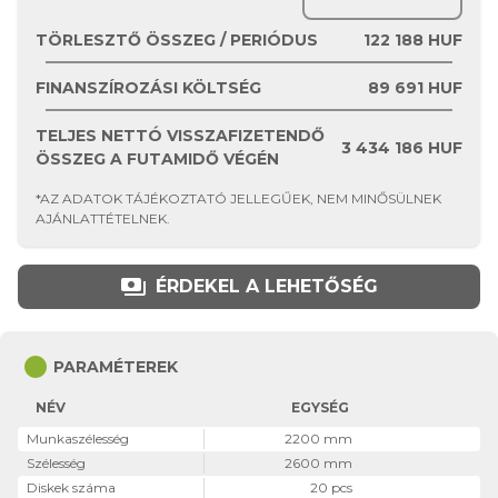
TÖRLESZTŐ ÖSSZEG / PERIÓDUS
122 188
HUF
FINANSZÍROZÁSI KÖLTSÉG
89 691
HUF
TELJES NETTÓ VISSZAFIZETENDŐ
3 434 186
HUF
ÖSSZEG A FUTAMIDŐ VÉGÉN
*AZ ADATOK TÁJÉKOZTATÓ JELLEGŰEK, NEM MINŐSÜLNEK
AJÁNLATTÉTELNEK.
payments
ÉRDEKEL A LEHETŐSÉG
circle
PARAMÉTEREK
NÉV
EGYSÉG
Munkaszélesség
2200 mm
Szélesség
2600 mm
Diskek száma
20 pcs