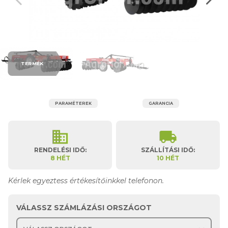
TERMÉK
PARAMÉTEREK
GARANCIA
business
local_shipping
RENDELÉSI IDŐ:
SZÁLLÍTÁSI IDŐ:
8 HÉT
10 HÉT
Kérlek egyeztess értékesítőinkkel telefonon.
VÁLASSZ SZÁMLÁZÁSI ORSZÁGOT