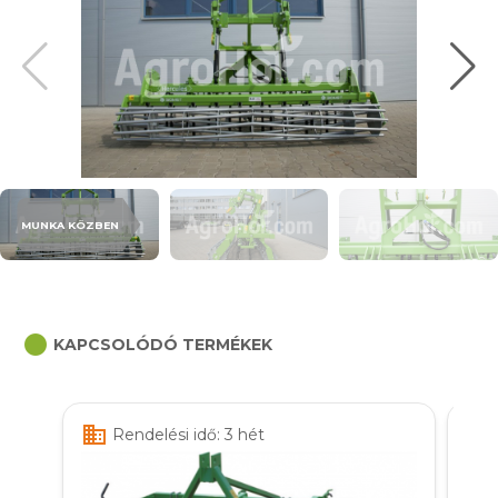
MUNKA KÖZBEN
circle
KAPCSOLÓDÓ TERMÉKEK
business
business
Rendelési idő: 3 hét