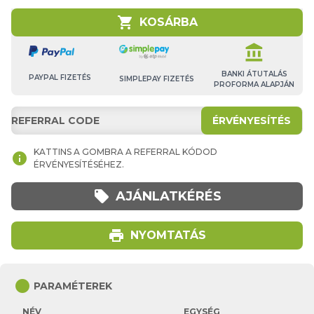
shopping_cart
KOSÁRBA
account_balance
BANKI ÁTUTALÁS
PAYPAL FIZETÉS
SIMPLEPAY FIZETÉS
PROFORMA ALAPJÁN
ÉRVÉNYESÍTÉS
KATTINS A GOMBRA A REFERRAL KÓDOD
info
ÉRVÉNYESÍTÉSÉHEZ.
local_offer
AJÁNLATKÉRÉS
print
NYOMTATÁS
circle
PARAMÉTEREK
NÉV
EGYSÉG