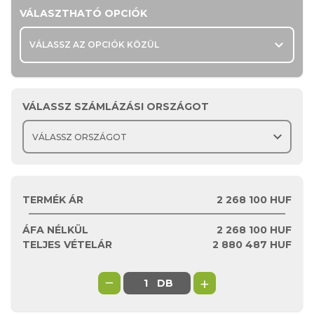
VÁLASZTHATÓ OPCIÓK
expand_more
VÁLASSZ AZ OPCIÓK KÖZÜL
VÁLASSZ SZÁMLÁZÁSI ORSZÁGOT
expand_more
TERMÉK ÁR
2 268 100 HUF
ÁFA NÉLKÜL
2 268 100
HUF
TELJES VÉTELÁR
2 880 487
HUF
−
+
DB