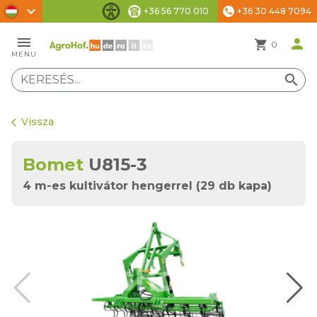
chevron_right
+36 56 770 010
+36 30 448 7094
phone
Akadálymentesítési beállítások
menu
person
shopping_cart
0
MENU
search
Vissza
arrow_back_ios
Bomet
U815-3
4 m-es kultivátor hengerrel (29 db kapa)