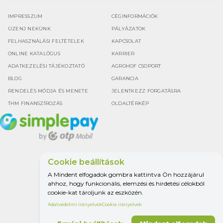
IMPRESSZUM
CÉGINFORMÁCIÓK
ÜZENJ NEKÜNK
PÁLYÁZATOK
FELHASZNÁLÁSI FELTÉTELEK
KAPCSOLAT
ONLINE KATALÓGUS
KARRIER
ADATKEZELÉSI TÁJÉKOZTATÓ
AGROHOF CSOPORT
BLOG
GARANCIA
RENDELÉS MÓDJA ÉS MENETE
JELENTKEZZ FORGATÁSRA
THM FINANSZÍROZÁS
OLDALTÉRKÉP
Cookie beállítások
Google értékelés
A Mindent elfogadok gombra kattintva Ön hozzájárul
4.5
ahhoz, hogy funkcionális, elemzési és hirdetési célokból
cookie-kat tároljunk az eszközén.
Adatvédelmi irányelvek
Cookie irányelvek
MINDEN A
MEZŐGAZDASÁGHOZ.