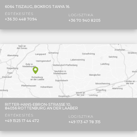
6064 TISZAUG,
BOKROS TANYA 16.
ÉRTÉKESÍTÉS
LOGISZTIKA
+36 30 448 7094
+36 70 940 8205
RITTER-HANS-EBRON-STRASSE 10,
84056 ROTTENBURG AN DER LAABER
ÉRTÉKESÍTÉS
LOGISZTIKA
+49 1525 17 44 472
+49 173 47 78 315