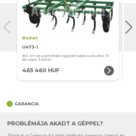
Bomet
Bo
U473-1
U4
180 cm-es szántóföldi rögzített késes kultivátor (11
2,1 m
db kapa, 3 soros)
kapa,
arrow_forward_ios
465 460 HUF
52
circle
GARANCIA
PROBLÉMÁJA AKADT A GÉPPEL?
Tölste ki a Garancia fül alatt található garancia űrlapot és