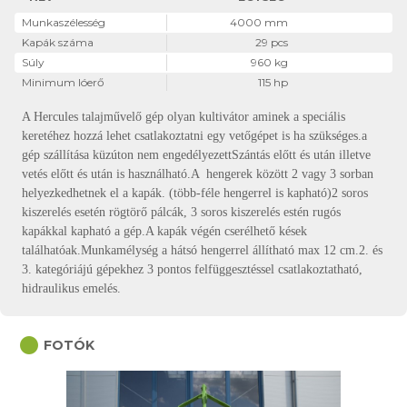
Munkaszélesség
4000 mm
Kapák száma
29 pcs
Súly
960 kg
Minimum lóerő
115 hp
A Hercules talajművelő gép olyan kultivátor aminek a speciális
keretéhez hozzá lehet csatlakoztatni egy vetőgépet is ha szükséges.a
gép szállítása küzúton nem engedélyezettSzántás előtt és után illetve
vetés előtt és után is használható.A hengerek között 2 vagy 3 sorban
helyezkedhetnek el a kapák. (több-féle hengerrel is kapható)2 soros
kiszerelés esetén rögtörő pálcák, 3 soros kiszerelés estén rugós
kapákkal kapható a gép.A kapák végén cserélhető kések
találhatóak.Munkamélység a hátsó hengerrel állítható max 12 cm.2. és
3. kategóriájú gépekhez 3 pontos felfüggesztéssel csatlakoztatható,
hidraulikus emelés.
circle
FOTÓK