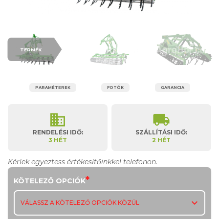
TERMÉK
PARAMÉTEREK
FOTÓK
GARANCIA
business
local_shipping
RENDELÉSI IDŐ:
SZÁLLÍTÁSI IDŐ:
3 HÉT
2 HÉT
Kérlek egyeztess értékesítőinkkel telefonon.
*
KÖTELEZŐ OPCIÓK
expand_more
VÁLASSZ A KÖTELEZŐ OPCIÓK KÖZÜL