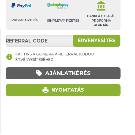
account_balance
BANKI ÁTUTALÁS
PAYPAL FIZETÉS
SIMPLEPAY FIZETÉS
PROFORMA
ALAPJÁN
ÉRVÉNYESÍTÉS
KATTINS A GOMBRA A REFERRAL KÓDOD
info
ÉRVÉNYESÍTÉSÉHEZ.
local_offer
AJÁNLATKÉRÉS
print
NYOMTATÁS