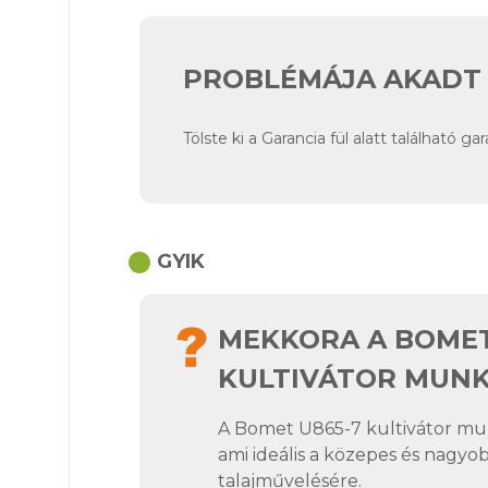
PROBLÉMÁJA AKADT 
Tölste ki a Garancia fül alatt található g
circle
GYIK
MEKKORA A BOMET
KULTIVÁTOR MUNK
A Bomet U865-7
kultivátor
mun
ami ideális a közepes és nagy
talajművelésére.