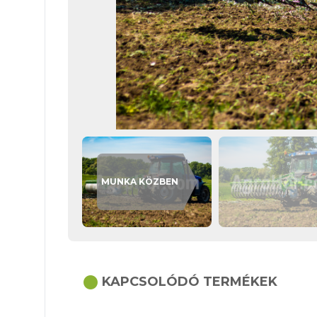
MUNKA KÖZBEN
circle
KAPCSOLÓDÓ TERMÉKEK