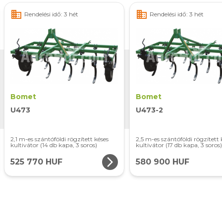
business
business
Rendelési idő: 3 hét
Rendelési idő: 3 hét
Bomet
Bomet
U473
U473-2
2,1 m-es szántóföldi rögzített késes
2,5 m-es szántóföldi rögzített 
kultivátor (14 db kapa, 3 soros)
kultivátor (17 db kapa, 3 soros
arrow_forward_ios
525 770 HUF
580 900 HUF