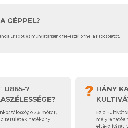
A GÉPPEL?
arancia űrlapot és munkatársaink felveszik önnel a kapcsolatot.
 U865-7
HÁNY KA
ASZÉLESSÉGE?
KULTIV
kaszélessége 2,6 méter,
Ez a kultiváto
obb területek hatékony
mélyrehatóan l
eltávolítását, 