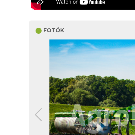
circle
FOTÓK