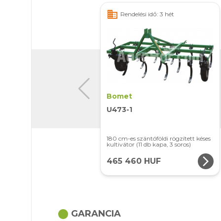
business
Rendelési idő: 3 hét
Bomet
U473-1
180 cm-es szántóföldi rögzített késes
kultivátor (11 db kapa, 3 soros)
arrow_forward_ios
465 460 HUF
circle
GARANCIA