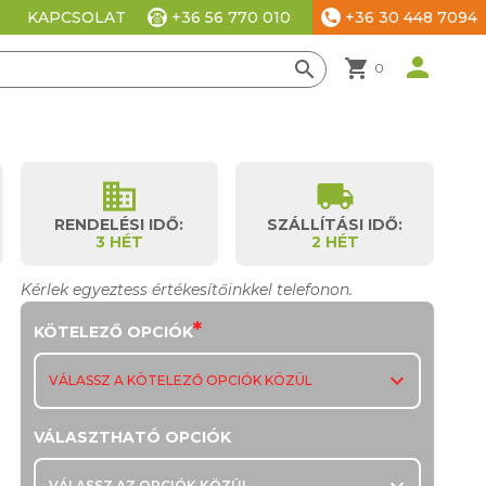
+36 56 770 010
+36 30 448 7094
KAPCSOLAT
phone
ési beállítások
person
shopping_cart
search
0
business
local_shipping
RENDELÉSI IDŐ:
SZÁLLÍTÁSI IDŐ:
3 HÉT
2 HÉT
Kérlek egyeztess értékesítőinkkel telefonon.
*
KÖTELEZŐ OPCIÓK
expand_more
VÁLASSZ A KÖTELEZŐ OPCIÓK KÖZÜL
VÁLASZTHATÓ OPCIÓK
VÁLASSZ AZ OPCIÓK KÖZÜL