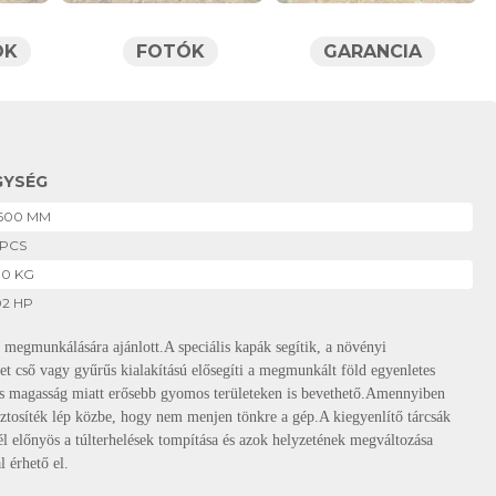
ÓK
FOTÓK
GARANCIA
GYSÉG
600 MM
 PCS
10 KG
02 HP
 megmunkálására ajánlott.A speciális kapák segítik, a növényi
et cső vagy gyűrűs kialakítású elősegíti a megmunkált föld egyenletes
m-es magasság miatt erősebb gyomos területeken is bevethető.Amennyiben
tosíték lép közbe, hogy nem menjen tönkre a gép.A kiegyenlítő tárcsák
él előnyös a túlterhelések tompítása és azok helyzetének megváltozása
 érhető el.