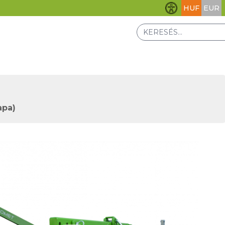
HUF
EUR
Akadálymentesít
apa)