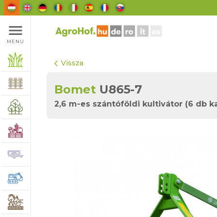
menu
MENU
Vissza
arrow_back_ios
Bomet
U865-7
2,6 m-es szántóföldi kultivátor (6 db k