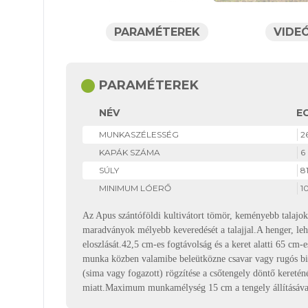
PARAMÉTEREK
VIDE
circle
PARAMÉTEREK
NÉV
E
MUNKASZÉLESSÉG
2
KAPÁK SZÁMA
6
SÚLY
8
MINIMUM LÓERŐ
1
Az Apus szántóföldi kultivátort tömör, keményebb talajok
maradványok mélyebb keveredését a talajjal.A henger, leh
eloszlását.42,5 cm-es fogtávolság és a keret alatti 65 c
munka közben valamibe beleütközne csavar vagy rugós biz
(sima vagy fogazott) rögzítése a csőtengely döntő keretén
miatt.Maximum munkamélység 15 cm a tengely állításával