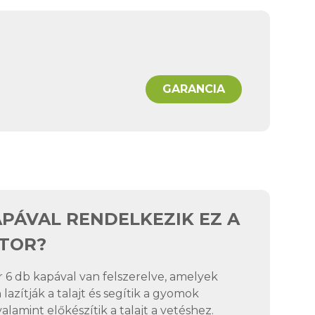
GARANCIA
PÁVAL RENDELKEZIK EZ A
ÁTOR?
r 6 db kapával van felszerelve, amelyek
azítják a talajt és segítik a gyomok
valamint előkészítik a talajt a vetéshez.