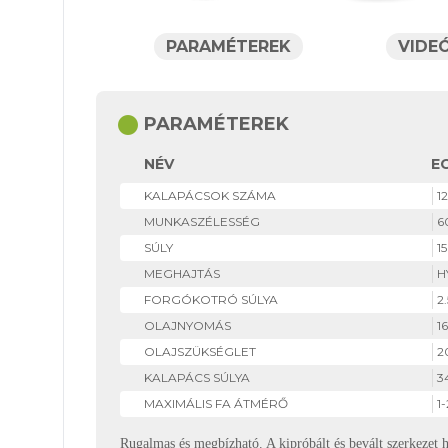
PARAMÉTEREK
VIDE
circle
PARAMÉTEREK
NÉV
E
KALAPÁCSOK SZÁMA
1
MUNKASZÉLESSÉG
6
SÚLY
1
MEGHAJTÁS
H
FORGÓKOTRÓ SÚLYA
2.
OLAJNYOMÁS
1
OLAJSZÜKSÉGLET
2
KALAPÁCS SÚLYA
3
MAXIMÁLIS FA ÁTMÉRŐ
1
Rugalmas és megbízható. A kipróbált és bevált szerkezet 