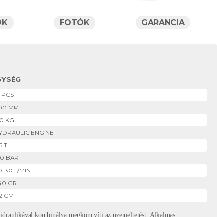
ÓK
FOTÓK
GARANCIA
GYSÉG
2 PCS
00 MM
50 KG
YDRAULIC ENGINE
5 T
60 BAR
0-30 L/MIN
40 GR
-2 CM
hidraulikával kombinálva megkönnyíti az üzemeltetést. Alkalmas