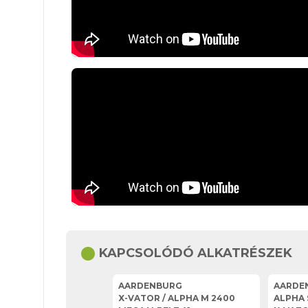
circle
KAPCSOLÓDÓ ALKATRÉSZEK
AARDENBURG
AARDE
X-VATOR / ALPHA M 2400
ALPHA 