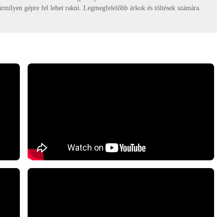
rmilyen gépre fel lehet rakni. Legmegfelelőbb árkok és töltések számára.