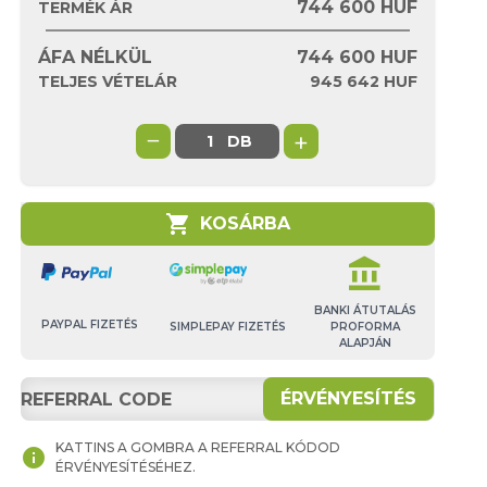
744 600 HUF
TERMÉK ÁR
ÁFA NÉLKÜL
744 600
HUF
TELJES VÉTELÁR
945 642
HUF
−
+
DB
shopping_cart
KOSÁRBA
account_balance
BANKI ÁTUTALÁS
PAYPAL FIZETÉS
SIMPLEPAY FIZETÉS
PROFORMA
ALAPJÁN
ÉRVÉNYESÍTÉS
MUNKA KÖZBEN
KATTINS A GOMBRA A REFERRAL KÓDOD
info
ÉRVÉNYESÍTÉSÉHEZ.