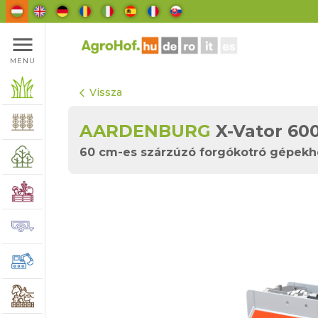
menu
MENU
Vissza
arrow_back_ios
AARDENBURG
X-Vator 60
60 cm-es szárzúzó forgókotró gépekh