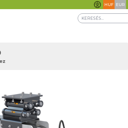
HUF
EUR
Akadálymentesít
0
ez