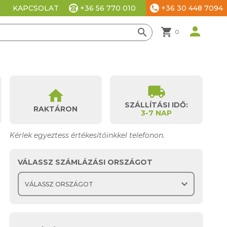
+36 56 770 010
+36 30 448 7094
KAPCSOLAT
phone
ési beállítások
person
shopping_cart
search
0
local_shipping
home
SZÁLLÍTÁSI IDŐ:
RAKTÁRON
3-7 NAP
Kérlek egyeztess értékesítőinkkel telefonon.
VÁLASSZ SZÁMLÁZÁSI ORSZÁGOT
expand_more