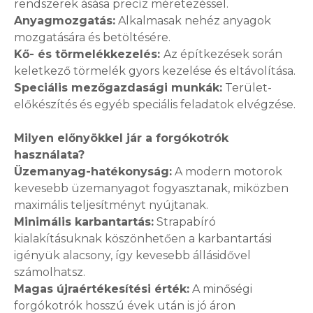
rendszerek ásása precíz méretezéssel.
Anyagmozgatás:
Alkalmasak nehéz anyagok
mozgatására és betöltésére.
Kő- és törmelékkezelés:
Az építkezések során
keletkező törmelék gyors kezelése és eltávolítása.
Speciális mezőgazdasági munkák:
Terület-
előkészítés és egyéb speciális feladatok elvégzése.
Milyen előnyökkel jár a forgókotrók
használata?
Üzemanyag-hatékonyság:
A modern motorok
kevesebb üzemanyagot fogyasztanak, miközben
maximális teljesítményt nyújtanak.
Minimális karbantartás:
Strapabíró
kialakításuknak köszönhetően a karbantartási
igényük alacsony, így kevesebb állásidővel
számolhatsz.
Magas újraértékesítési érték:
A minőségi
forgókotrók hosszú évek után is jó áron