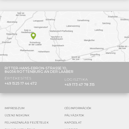
RITTER-HANS-EBRON-STRASSE 10,
84056 ROTTENBURG AN DER LAABER
ÉRTÉKESÍTÉS
LOGISZTIKA
+49 1525 17 44 472
+49 173 47 78 315
IMPRESSZUM
CÉGINFORMÁCIÓK
ÜZENJ NEKÜNK
PÁLYÁZATOK
FELHASZNÁLÁSI FELTÉTELEK
KAPCSOLAT