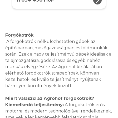
arrow_forward_ios
11 054 490 HUF
Forgókotrók
A forgókotrók nélkülözhetetlen gépek az
építőiparban, mezőgazdaságban és földmunkák
során. Ezek a nagy teljesítményű gépek ideálisak a
talajmozgatásra, gödörásásra és egyéb nehéz
munkák elvégzésére. Az Agrohof kínálatában
elérhető forgókotrók strapabíróak, könnyen
kezelhetők, és kiváló teljesítményt nyújtanak
bármilyen körülmények között.
Miért válaszd az Agrohof forgókotróit?
Kiemelkedő teljesítmény:
A forgókotrók erős
motorral és modern technológiával rendelkeznek,
amelyek a legkeményebb feladatok során is