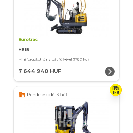
Eurotrac
HE18
Mini forgókotró nyitott fülkével (1780 kg)
arrow_forward_ios
7 644 940 HUF
business
Rendelési idő: 3 hét