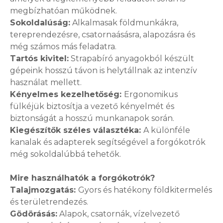
megbízhatóan működnek.
Sokoldalúság:
Alkalmasak földmunkákra,
tereprendezésre, csatornaásásra, alapozásra és
még számos más feladatra.
Tartós kivitel:
Strapabíró anyagokból készült
gépeink hosszú távon is helytállnak az intenzív
használat mellett.
Kényelmes kezelhetőség:
Ergonomikus
fülkéjük biztosítja a vezető kényelmét és
biztonságát a hosszú munkanapok során.
Kiegészítők széles választéka:
A különféle
kanalak és adapterek segítségével a forgókotrók
még sokoldalúbbá tehetők.
Mire használhatók a forgókotrók?
Talajmozgatás:
Gyors és hatékony földkitermelés
és területrendezés.
Gödörásás:
Alapok, csatornák, vízelvezető