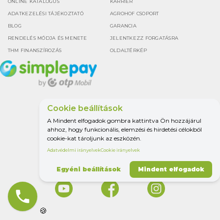
ONLINE KATALÓGUS
KARRIER
ADATKEZELÉSI TÁJÉKOZTATÓ
AGROHOF CSOPORT
BLOG
GARANCIA
RENDELÉS MÓDJA ÉS MENETE
JELENTKEZZ FORGATÁSRA
THM FINANSZÍROZÁS
OLDALTÉRKÉP
Cookie beállítások
Google értékelés
A Mindent elfogadok gombra kattintva Ön hozzájárul
4.5
ahhoz, hogy funkcionális, elemzési és hirdetési célokból
cookie-kat tároljunk az eszközén.
Adatvédelmi irányelvek
Cookie irányelvek
MINDEN A
MEZŐGAZDASÁGHOZ.
Egyéni beállítások
Mindent elfogadok
phone
🍪