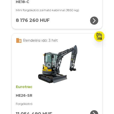
HE18-C
Mini forgókotró zárható kabinnal (1850 kg)
arrow_forward_ios
8 176 260 HUF
business
Rendelési idő: 3 hét
Eurotrac
HE26-SR
Forgókotró