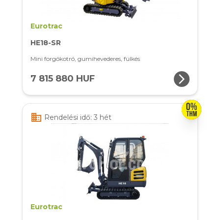
Eurotrac
HE18-SR
Mini forgókotró, gumihevederes, fülkés
arrow_forward_ios
7 815 880 HUF
business
Rendelési idő: 3 hét
Eurotrac