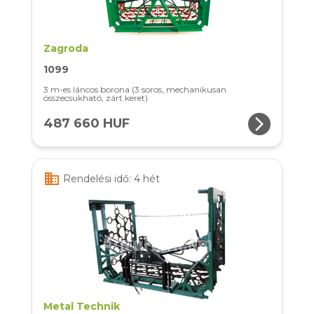
Zagroda
1099
3 m-es láncos borona (3 soros, mechanikusan
összecsukható, zárt keret)
arrow_forward_ios
487 660 HUF
business
Rendelési idő: 4 hét
Metal Technik