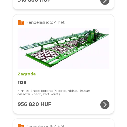
arrow_forward_ios
916 860 HUF
business
Rendelési idő: 4 hét
Zagroda
1138
4 m-es láncos borona (4 soros, hidraulikusan
összecsukható, zárt keret)
arrow_forward_ios
956 820 HUF
business
Rendelési idő: 4 hét