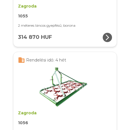
Zagroda
1055
2 méteres láncos gyepfésű, borona
arrow_forward_ios
314 870 HUF
business
Rendelési idő: 4 hét
Zagroda
1056