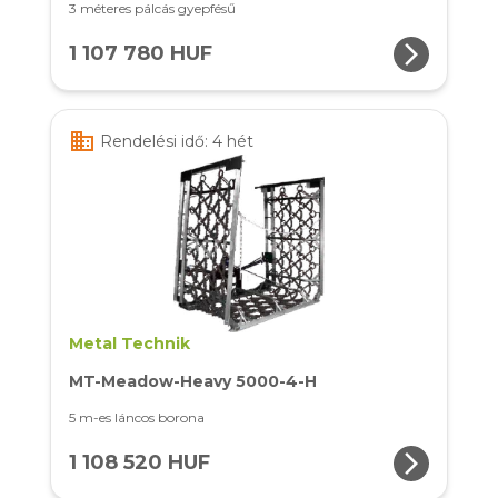
3 méteres pálcás gyepfésű
arrow_forward_ios
1 107 780 HUF
business
Rendelési idő: 4 hét
Metal Technik
MT-Meadow-Heavy 5000-4-H
5 m-es láncos borona
arrow_forward_ios
1 108 520 HUF