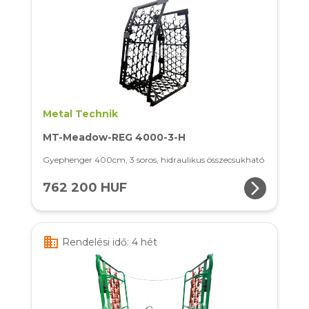
Metal Technik
MT-Meadow-REG 4000-3-H
Gyephenger 400cm, 3 soros, hidraulikus összecsukható
arrow_forward_ios
762 200 HUF
business
Rendelési idő: 4 hét