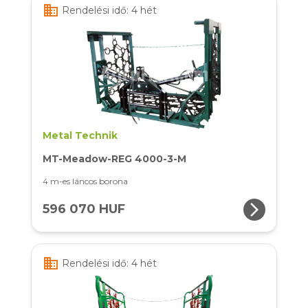
business
Rendelési idő: 4 hét
Metal Technik
MT-Meadow-REG 4000-3-M
4 m-es láncos borona
arrow_forward_ios
596 070 HUF
business
Rendelési idő: 4 hét