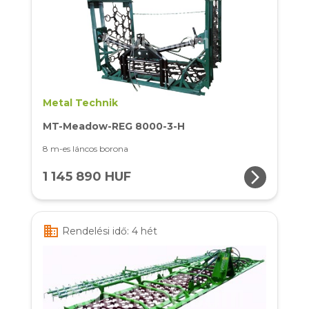
Metal Technik
MT-Meadow-REG 8000-3-H
8 m-es láncos borona
arrow_forward_ios
1 145 890 HUF
business
Rendelési idő: 4 hét