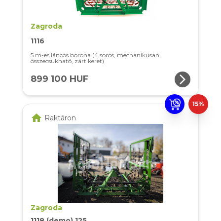
Zagroda
1116
5 m-es láncos borona (4 soros, mechanikusan
összecsukható, zárt keret)
arrow_forward_ios
899 100 HUF
15%
home
Raktáron
Zagroda
1118 (demo) 125