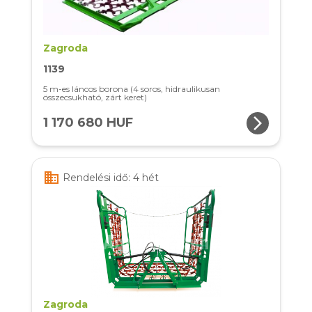
Zagroda
1139
5 m-es láncos borona (4 soros, hidraulikusan
összecsukható, zárt keret)
arrow_forward_ios
1 170 680 HUF
business
Rendelési idő: 4 hét
Zagroda