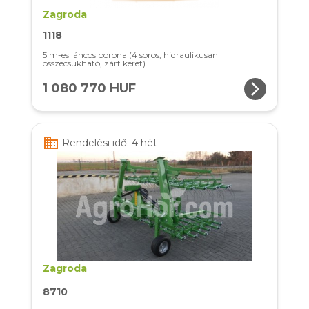
Zagroda
1118
5 m-es láncos borona (4 soros, hidraulikusan
összecsukható, zárt keret)
arrow_forward_ios
1 080 770 HUF
business
Rendelési idő: 4 hét
Zagroda
8710