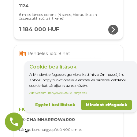
1124
6 m-es láncos borona (4 soros, hidraulikusan
összecsukható, zárt keret)
arrow_forward_ios
1 184 000 HUF
business
Rendelési idő: 8 hét
Cookie beállítások
A Mindent elfogadok gombra kattintva Ön hozzájárul
ahhoz, hogy funkcionális, elemzési és hirdetési célokból
cookie-kat tároljunk az eszközén.
Adatvédelmi irányelvek
Cookie irányelvek
Egyéni beállítások
Mindent elfogadok
FK Machinery
phone
FK-CHAINHARROW4000
Láncos borona/gyepfésű 400 cm-es
🍪