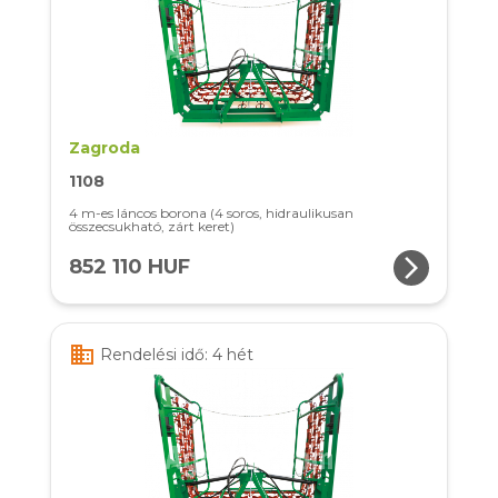
Zagroda
1108
4 m-es láncos borona (4 soros, hidraulikusan
összecsukható, zárt keret)
arrow_forward_ios
852 110 HUF
business
Rendelési idő: 4 hét