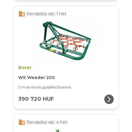
business
Rendelési idő: 1 hét
Boxer
WS Weeder 200
2 m-es láncos gyepfésű/borona
arrow_forward_ios
390 720 HUF
business
Rendelési idő: 4 hét