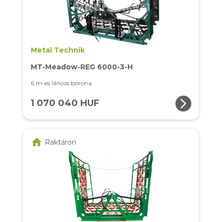
Metal Technik
MT-Meadow-REG 6000-3-H
6 m-es láncos borona
arrow_forward_ios
1 070 040 HUF
home
Raktáron