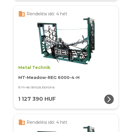
business
Rendelési idő: 4 hét
Metal Technik
MT-Meadow-REG 6000-4-H
6 m-es láncos borona
arrow_forward_ios
1 127 390 HUF
business
Rendelési idő: 4 hét