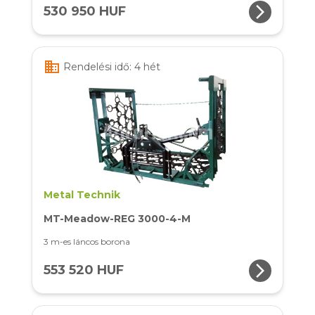
arrow_forward_ios
530 950 HUF
business
Rendelési idő: 4 hét
Metal Technik
MT-Meadow-REG 3000-4-M
3 m-es láncos borona
arrow_forward_ios
553 520 HUF