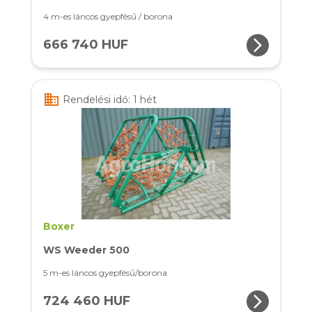
4 m-es láncos gyepfésű / borona
arrow_forward_ios
666 740 HUF
business
Rendelési idő: 1 hét
Boxer
WS Weeder 500
5 m-es láncos gyepfésű/borona
arrow_forward_ios
724 460 HUF