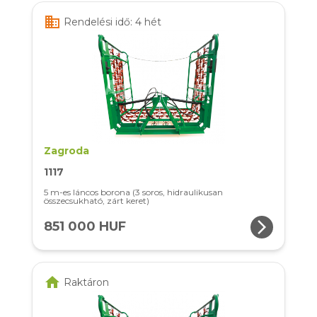
business
Rendelési idő: 4 hét
Zagroda
1117
5 m-es láncos borona (3 soros, hidraulikusan
összecsukható, zárt keret)
arrow_forward_ios
851 000 HUF
home
Raktáron