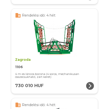
business
Rendelési idő: 4 hét
Zagroda
1106
4 m-es láncos borona (4 soros, mechanikusan
összecsukható, zárt keret)
arrow_forward_ios
730 010 HUF
business
Rendelési idő: 4 hét