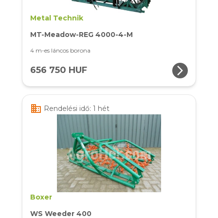
Metal Technik
MT-Meadow-REG 4000-4-M
4 m-es láncos borona
arrow_forward_ios
656 750 HUF
business
Rendelési idő: 1 hét
Boxer
WS Weeder 400