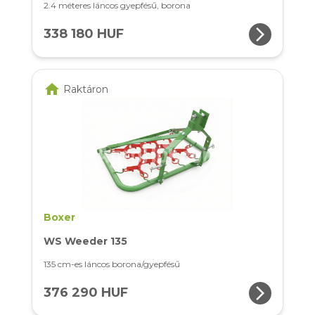
2.4 méteres láncos gyepfésű, borona
arrow_forward_ios
338 180 HUF
home
Raktáron
Boxer
WS Weeder 135
135 cm-es láncos borona/gyepfésű
arrow_forward_ios
376 290 HUF