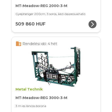
MT-Meadow-REG 2000-3-M
Gyephenger 200cm, 3 soros, kézi összecsukható
arrow_forward_ios
509 860 HUF
business
Rendelési idő: 4 hét
Metal Technik
MT-Meadow-REG 3000-3-M
3 m-es láncos borona