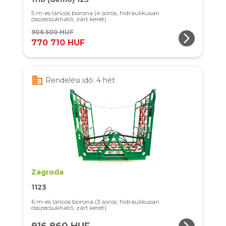
5 m-es láncos borona (4 soros, hidraulikusan
összecsukható, zárt keret)
906 500 HUF
arrow_forward_ios
770 710 HUF
business
Rendelési idő: 4 hét
Zagroda
1123
6 m-es láncos borona (3 soros, hidraulikusan
összecsukható, zárt keret)