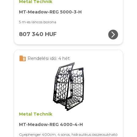
Metal Technik
MT-Meadow-REG 5000-3-H
5 m-es láncos borona
arrow_forward_ios
807 340 HUF
business
Rendelési idő: 4 hét
Metal Technik
MT-Meadow-REG 4000-4-H
Gyephenger 400cm, 4 soros, hidraulikus összecsukható