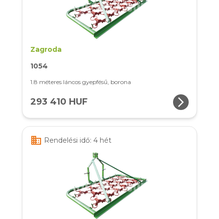
Zagroda
1054
1.8 méteres láncos gyepfésű, borona
arrow_forward_ios
293 410 HUF
business
Rendelési idő: 4 hét