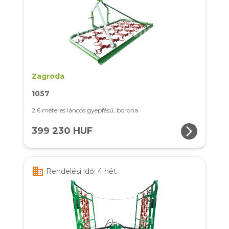
Zagroda
1057
2.6 méteres láncos gyepfésű, borona
arrow_forward_ios
399 230 HUF
business
Rendelési idő: 4 hét