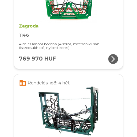
Zagroda
1146
4 m-es láncos borona (4 soros, mechanikusan
összecsukható, nyitott keret)
arrow_forward_ios
769 970 HUF
business
Rendelési idő: 4 hét