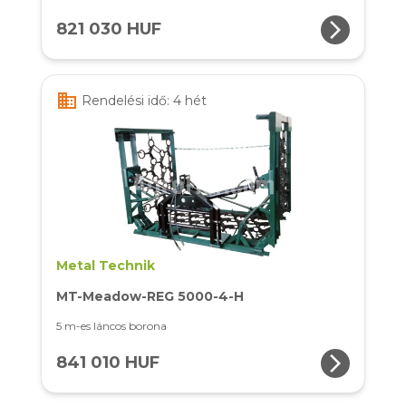
arrow_forward_ios
821 030 HUF
business
Rendelési idő: 4 hét
Metal Technik
MT-Meadow-REG 5000-4-H
5 m-es láncos borona
arrow_forward_ios
841 010 HUF