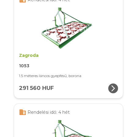
Zagroda
1053
1.5 méteres láncos gyepfésű, borona
arrow_forward_ios
291 560 HUF
business
Rendelési idő: 4 hét