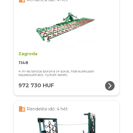
Zagroda
1148
4 m-es láncos borona (4 soros, hidraulikusan
összecsukható, nyitott keret)
arrow_forward_ios
972 730 HUF
business
Rendelési idő: 4 hét