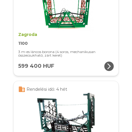
Zagroda
1100
3 m-es láncos borona (4 soros, mechanikusan
összecsukható, zárt keret)
arrow_forward_ios
599 400 HUF
business
Rendelési idő: 4 hét