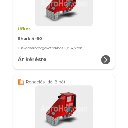
Ufkes
Shark 4-60
Tuskómaró forgókotrókhoz 2,8-4,5 ton
arrow_forward_ios
Ár kérésre
business
Rendelési idő: 8 hét