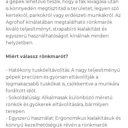
a gépek lehetővé teszik, hogy a fák kivágása után
is könnyedén megtisztítsd a területet, legyen szó
kertekről, parkokról vagy erdészeti munkákról. Az
Agrohof kínálatában megtalálható rönkmarók
kiváló teljesítményt, strapabíró kialakítást és
egyszerű használhatóságot kínálnak minden
helyzetben.
Miért válassz rönkmarót?
- Hatékony tuskóeltávolítás: A nagy teljesítményű
gépek precízen és gyorsan eltávolítják a
legmakacsabb tuskókat is, csökkentve a munkára
fordított időt.
- Sokoldalúság: Alkalmasak különböző méretű
rönkök és gyökerek eltávolítására, bármilyen
terepen.
- Egyszerű használat: Ergonomikus kialakításuk és
könnyű kezelhetőségük révén a rönkmarók