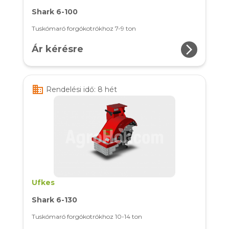
Shark 6-100
Tuskómaró forgókotrókhoz 7-9 ton
arrow_forward_ios
Ár kérésre
business
Rendelési idő: 8 hét
Ufkes
Shark 6-130
Tuskómaró forgókotrókhoz 10-14 ton