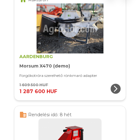
AARDENBURG
Morsum X470 (demo)
Forgókotróra szerelhető rönkmaró adapter
1 609 500 HUF
arrow_forward_ios
1 287 600 HUF
business
Rendelési idő: 8 hét