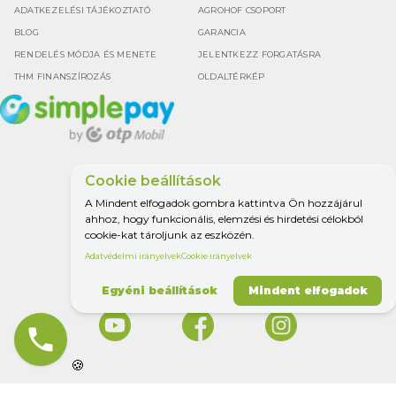
ADATKEZELÉSI TÁJÉKOZTATÓ
AGROHOF CSOPORT
BLOG
GARANCIA
RENDELÉS MÓDJA ÉS MENETE
JELENTKEZZ FORGATÁSRA
THM FINANSZÍROZÁS
OLDALTÉRKÉP
Cookie beállítások
Google értékelés
A Mindent elfogadok gombra kattintva Ön hozzájárul
4.5
ahhoz, hogy funkcionális, elemzési és hirdetési célokból
cookie-kat tároljunk az eszközén.
Adatvédelmi irányelvek
Cookie irányelvek
MINDEN A
MEZŐGAZDASÁGHOZ.
Egyéni beállítások
Mindent elfogadok
phone
🍪