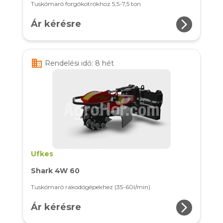
Tuskómaró forgókotrókhoz 5,5-7,5 ton
arrow_forward_ios
Ár kérésre
business
Rendelési idő: 8 hét
Ufkes
Shark 4W 60
Tuskómaró rakodógépekhez (35-60l/min)
arrow_forward_ios
Ár kérésre