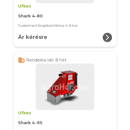
Ufkes
Shark 4-80
Tuskómaró forgókotrókhoz 4-6 ton
arrow_forward_ios
Ár kérésre
business
Rendelési idő: 8 hét
Ufkes
Shark 4-95