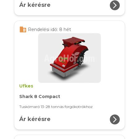
arrow_forward_ios
Ár kérésre
business
Rendelési idő: 8 hét
Ufkes
Shark 8 Compact
Tuskómaró 13-28 tonnás forgókotrókhoz
arrow_forward_ios
Ár kérésre