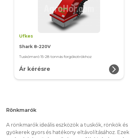
Ufkes
Shark 8-220V
Tuskómaró 15-28 tonnás forgókotrókhoz
arrow_forward_ios
Ár kérésre
Rönkmarók
A rönkmarók ideális eszközök a tuskók, rönkök és
gyökerek gyors és hatékony eltávolításához. Ezek