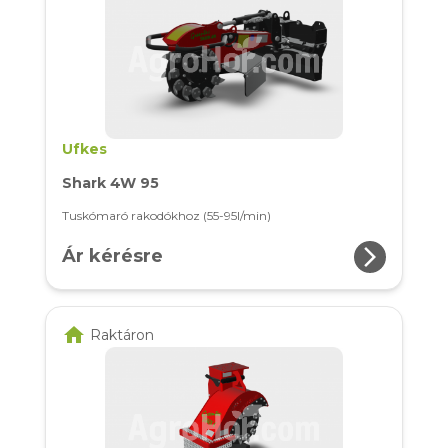
Ufkes
Shark 4W 95
Tuskómaró rakodókhoz (55-95l/min)
arrow_forward_ios
Ár kérésre
home
Raktáron