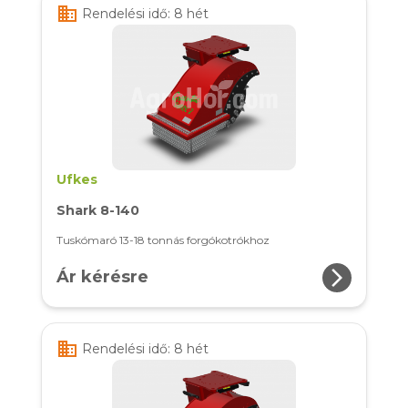
business
Rendelési idő: 8 hét
Ufkes
Shark 8-140
Tuskómaró 13-18 tonnás forgókotrókhoz
arrow_forward_ios
Ár kérésre
business
Rendelési idő: 8 hét