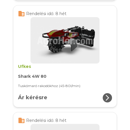
business
Rendelési idő: 8 hét
Ufkes
Shark 4W 80
Tuskómaró rakodókhoz (45-80l/min)
arrow_forward_ios
Ár kérésre
business
Rendelési idő: 8 hét