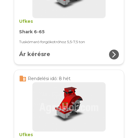
Ufkes
Shark 6-65
Tuskómaró forgókotróhoz 5,5-7,5 ton
arrow_forward_ios
Ár kérésre
business
Rendelési idő: 8 hét
Ufkes