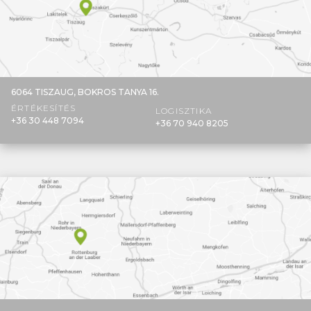
6064 TISZAUG,
BOKROS TANYA 16.
ÉRTÉKESÍTÉS
LOGISZTIKA
+36 30 448 7094
+36 70 940 8205