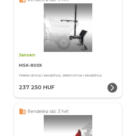
Jansen
MSK-800X
Hóeke láncos rakodóhoz, elektromos rakodóhoz
arrow_forward_ios
237 250 HUF
business
Rendelési idő: 3 hét