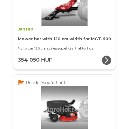
Jansen
Mower bar with 120 cm width for MGT-600
Nyíró bár 120 cm szélességgel kézi traktorhoz
arrow_forward_ios
354 050 HUF
business
Rendelési idő: 3 hét