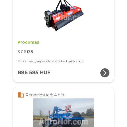
Procomas
SCP135
135 cm-es gyepszellőztető kis traktorhoz
arrow_forward_ios
886 585 HUF
business
Rendelési idő: 4 hét