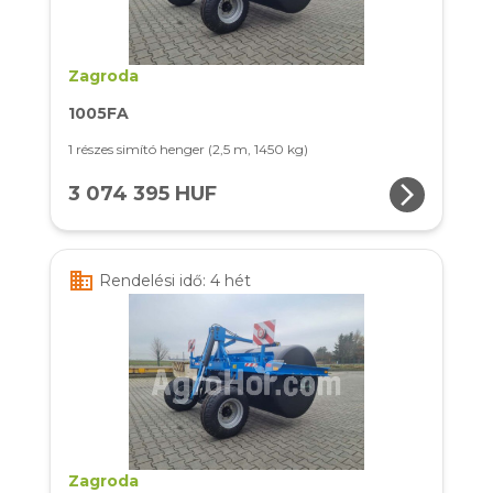
Zagroda
1005FA
1 részes simító henger (2,5 m, 1450 kg)
arrow_forward_ios
3 074 395 HUF
business
Rendelési idő: 4 hét
Zagroda