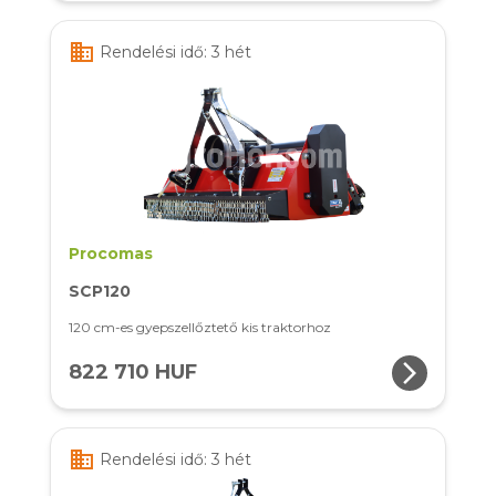
business
Rendelési idő: 3 hét
Procomas
SCP120
120 cm-es gyepszellőztető kis traktorhoz
arrow_forward_ios
822 710 HUF
business
Rendelési idő: 3 hét