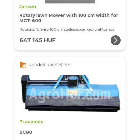
Jansen
Rotary lawn Mower with 100 cm width for
MGT-600
Rotációs fűnyíró 100 cm szélességgel kézi traktorhoz
arrow_forward_ios
647 145 HUF
business
Rendelési idő: 3 hét
Procomas
SC80