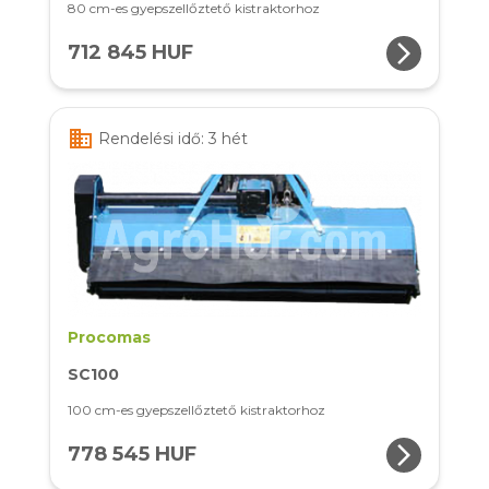
80 cm-es gyepszellőztető kistraktorhoz
arrow_forward_ios
712 845 HUF
business
Rendelési idő: 3 hét
Procomas
SC100
100 cm-es gyepszellőztető kistraktorhoz
arrow_forward_ios
778 545 HUF