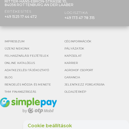
RITTER-HANS-EBRON-STRASSE 10,
84056 ROTTENBURG AN DER LAABER
ÉRTÉKESÍTÉS
LOGISZTIKA
+49 1525 17 44 472
+49 173 47 78 315
IMPRESSZUM
CÉGINFORMÁCIÓK
ÜZENJ NEKÜNK
PÁLYÁZATOK
FELHASZNÁLÁSI FELTÉTELEK
KAPCSOLAT
ONLINE KATALÓGUS
KARRIER
ADATKEZELÉSI TÁJÉKOZTATÓ
AGROHOF CSOPORT
BLOG
GARANCIA
RENDELÉS MÓDJA ÉS MENETE
JELENTKEZZ FORGATÁSRA
THM FINANSZÍROZÁS
OLDALTÉRKÉP
Cookie beállítások