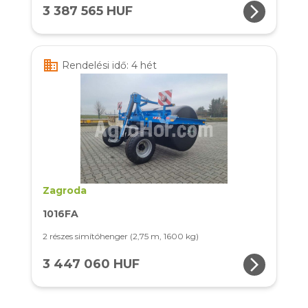
arrow_forward_ios
3 387 565 HUF
business
Rendelési idő: 4 hét
Zagroda
1016FA
2 részes simítóhenger (2,75 m, 1600 kg)
arrow_forward_ios
3 447 060 HUF