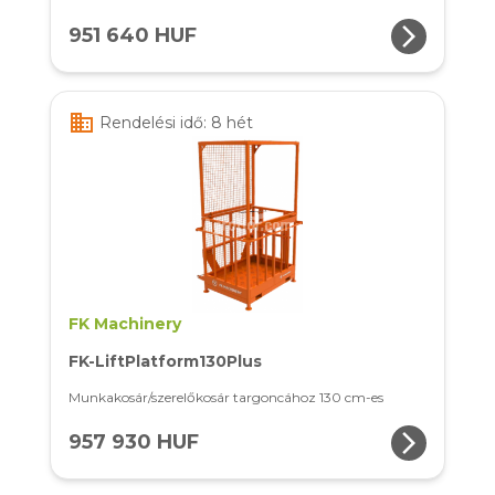
arrow_forward_ios
951 640 HUF
business
Rendelési idő: 8 hét
FK Machinery
FK-LiftPlatform130Plus
Munkakosár/szerelőkosár targoncához 130 cm-es
arrow_forward_ios
957 930 HUF