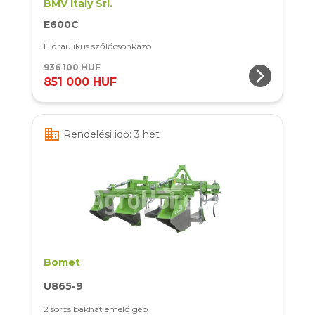
BMV Italy Srl.
E600C
Hidraulikus szőlőcsonkázó
936 100 HUF
arrow_forward_ios
851 000 HUF
business
Rendelési idő: 3 hét
Bomet
U865-9
2 soros bakhát emelő gép