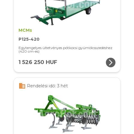
MCMs
P125-420
Egytengelyes ültetvényes pótkocsi gyümölcsszedéshez
(420 cm-es)
arrow_forward_ios
1 526 250 HUF
business
Rendelési idő: 3 hét