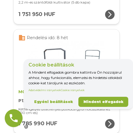
2,2 m-es szántóföldi kultivátor (5 db kapa)
arrow_forward_ios
1 751 950 HUF
business
Rendelési idő: 8 hét
Cookie beállítások
A Mindent elfogadok gombra kattintva Ön hozzájárul
ahhoz, hogy funkcionális, elemzési és hirdetési célokból
cookie-kat tároljunk az eszközén.
Adatvédelmi irányelvek
Cookie irányelvek
MCMs
P125-510
Egyéni beállítások
Mindent elfogadok
Kéttengelyes ültetvényes pótkocsi gyümölcsszedéshez
(510 cm-es)
phone
arrow_forward_ios
1 785 990 HUF
🍪