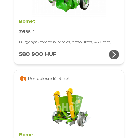
Bomet
Z655-1
Burgonyakifordító (vibrációs, hátsó ürítés, 450 mm)
arrow_forward_ios
580 900 HUF
business
Rendelési idő: 3 hét
Bomet