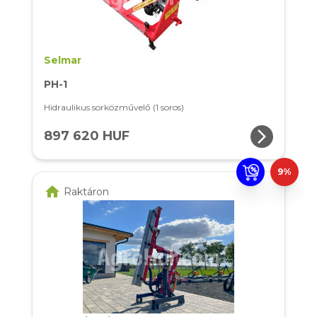
Selmar
PH-1
Hidraulikus sorközművelő (1 soros)
arrow_forward_ios
897 620 HUF
9%
home
Raktáron