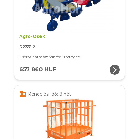
Agro-Osek
S237-2
3 soros hátra szerelhető ültetőgép
arrow_forward_ios
657 860 HUF
business
Rendelési idő: 8 hét