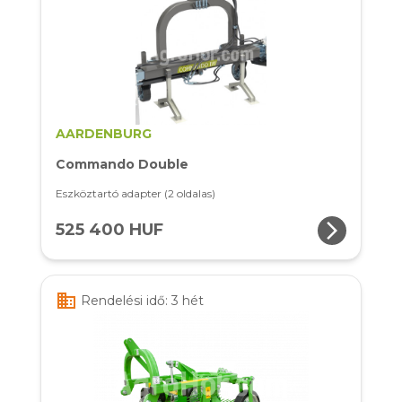
AARDENBURG
Commando Double
Eszköztartó adapter (2 oldalas)
arrow_forward_ios
525 400 HUF
business
Rendelési idő: 3 hét