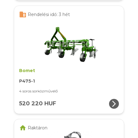
business
Rendelési idő: 3 hét
Bomet
P475-1
4 soros sorközművelő
arrow_forward_ios
520 220 HUF
home
Raktáron