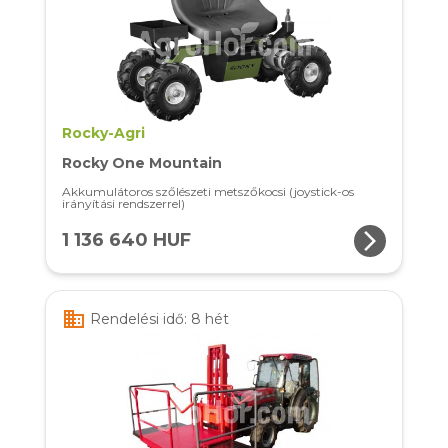
Rocky-Agri
Rocky One Mountain
Akkumulátoros szőlészeti metszőkocsi (joystick-os
irányítási rendszerrel)
arrow_forward_ios
1 136 640 HUF
business
Rendelési idő: 8 hét