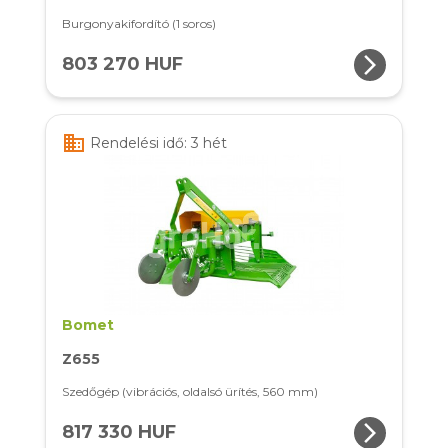
Burgonyakifordító (1 soros)
arrow_forward_ios
803 270 HUF
business
Rendelési idő: 3 hét
Bomet
Z655
Szedőgép (vibrációs, oldalsó ürítés, 560 mm)
arrow_forward_ios
817 330 HUF