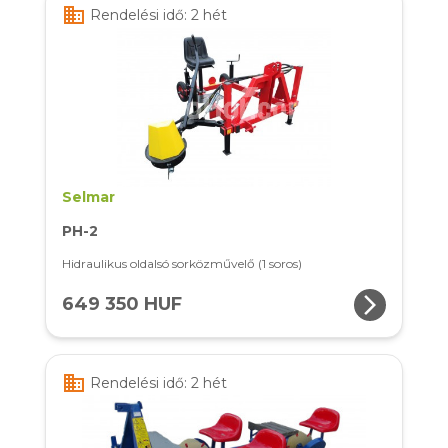
business
Rendelési idő: 2 hét
Selmar
PH-2
Hidraulikus oldalsó sorközművelő (1 soros)
arrow_forward_ios
649 350 HUF
business
Rendelési idő: 2 hét