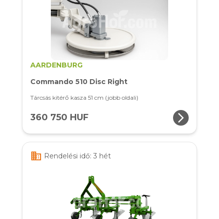
AARDENBURG
Commando 510 Disc Right
Tárcsás kitérő kasza 51 cm (jobb oldali)
arrow_forward_ios
360 750 HUF
business
Rendelési idő: 3 hét