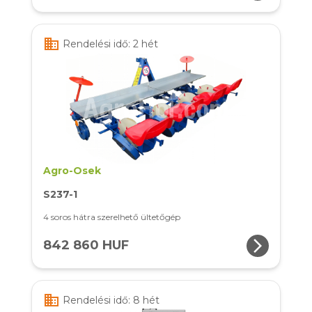
business
Rendelési idő: 2 hét
Agro-Osek
S237-1
4 soros hátra szerelhető ültetőgép
arrow_forward_ios
842 860 HUF
business
Rendelési idő: 8 hét