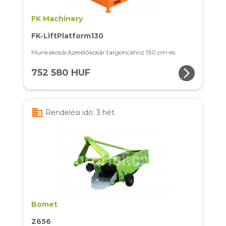
FK Machinery
FK-LiftPlatform130
Munkakosár/szerelőkosár targoncához 130 cm-es
arrow_forward_ios
752 580 HUF
business
Rendelési idő: 3 hét
Bomet
Z656