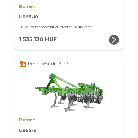
Bomet
U865-10
1,8 m-es szántóföldi kultivátor (4 db kapa)
arrow_forward_ios
1 535 130 HUF
business
Rendelési idő: 3 hét
Bomet
U865-3