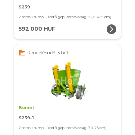
S239
2 soros krumpli ültető gép (sortávolság: 62,5-67,5 cm)
arrow_forward_ios
592 000 HUF
business
Rendelési idő: 3 hét
Bomet
S239-1
2 soros krumpli ültető gép (sortávolság: 70-75 cm)