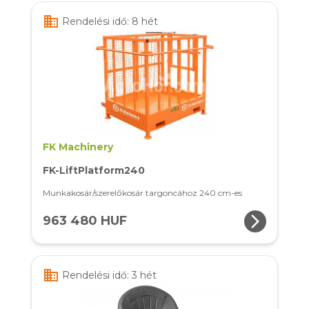
business
Rendelési idő: 8 hét
FK Machinery
FK-LiftPlatform240
Munkakosár/szerelőkosár targoncához 240 cm-es
arrow_forward_ios
963 480 HUF
business
Rendelési idő: 3 hét