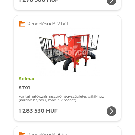
arrow_forward_ios
1 276 500 HUF
business
Rendelési idő: 2 hét
Selmar
ST01
Vontatható szalmaszóró négyszögletes bálákhoz
(kardán hajtású, max. 3 kimenet)
arrow_forward_ios
1 283 530 HUF
business
Rendelési idő: 8 hét