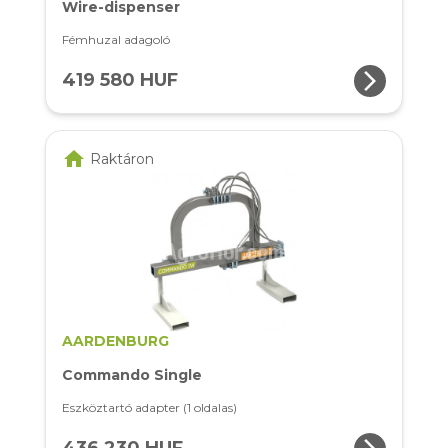
Wire-dispenser
Fémhuzal adagoló
arrow_forward_ios
419 580 HUF
home
Raktáron
AARDENBURG
Commando Single
Eszköztartó adapter (1 oldalas)