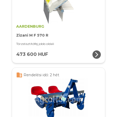
AARDENBURG
Zizani M F 570 R
Törzstisztítófej jobb oldali
arrow_forward_ios
473 600 HUF
business
Rendelési idő: 2 hét