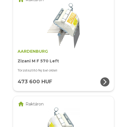
AARDENBURG
Zizani M F 570 Left
Törzstisztító fej bal oldali
arrow_forward_ios
473 600 HUF
home
Raktáron