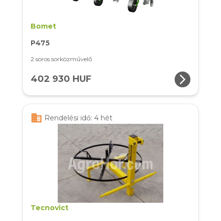
Bomet
P475
2 soros sorközművelő
arrow_forward_ios
402 930 HUF
business
Rendelési idő: 4 hét
Tecnovict