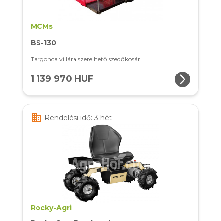
MCMs
BS-130
Targonca villára szerelhető szedőkosár
arrow_forward_ios
1 139 970 HUF
business
Rendelési idő: 3 hét
Rocky-Agri