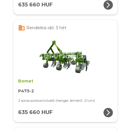
arrow_forward_ios
635 660 HUF
business
Rendelési idő: 3 hét
Bomet
P475-2
2 soros sorközművelő (henger átmérő: 21 cm)
arrow_forward_ios
635 660 HUF