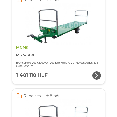
MCMs
P125-380
Egytengelyes ültetvényes pótkocsi gyümölcsszedéshez
(380 cm-es)
arrow_forward_ios
1 481 110 HUF
business
Rendelési idő: 8 hét