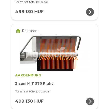
Törzstisztítófej bal oldali
arrow_forward_ios
499 130 HUF
home
Raktáron
AARDENBURG
Zizani M T 570 Right
Törzstisztítófej jobb oldali
arrow_forward_ios
499 130 HUF