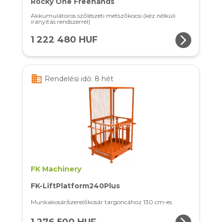
Rocky One Freehands
Akkumulátoros szőlészeti metszőkocsi (kéz nélküli
irányítás rendszerrel)
arrow_forward_ios
1 222 480 HUF
business
Rendelési idő: 8 hét
FK Machinery
FK-LiftPlatform240Plus
Munkakosár/szerelőkosár targoncához 130 cm-es