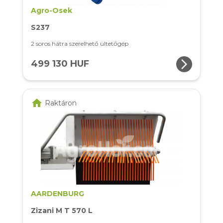
Agro-Osek
S237
2 soros hátra szerelhető ültetőgép
arrow_forward_ios
499 130 HUF
home
Raktáron
AARDENBURG
Zizani M T 570 L