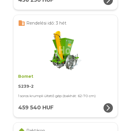
arrow_forward_ios
436 230 HUF
business
Rendelési idő: 3 hét
Bomet
S239-2
1 soros krumpli ültető gép (bakhát: 62-70 cm)
arrow_forward_ios
459 540 HUF
home
Raktáron