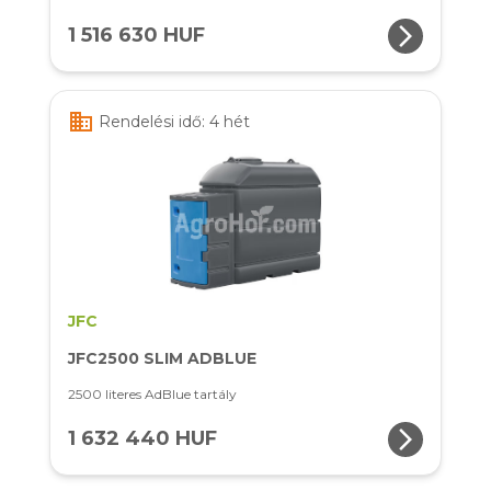
arrow_forward_ios
1 516 630 HUF
business
Rendelési idő: 4 hét
JFC
JFC2500 SLIM ADBLUE
2500 literes AdBlue tartály
arrow_forward_ios
1 632 440 HUF