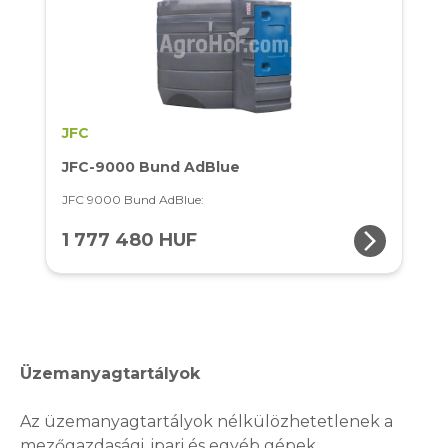
JFC
JFC-9000 Bund AdBlue
JFC 9000 Bund AdBlue:
arrow_forward_ios
1 777 480 HUF
Üzemanyagtartályok
Az üzemanyagtartályok nélkülözhetetlenek a
mezőgazdasági, ipari és egyéb gépek