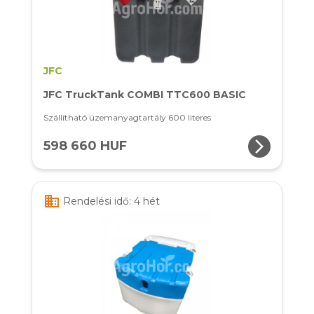
JFC
JFC TruckTank COMBI TTC600 BASIC
Szállítható üzemanyagtartály 600 literes
arrow_forward_ios
598 660 HUF
business
Rendelési idő: 4 hét