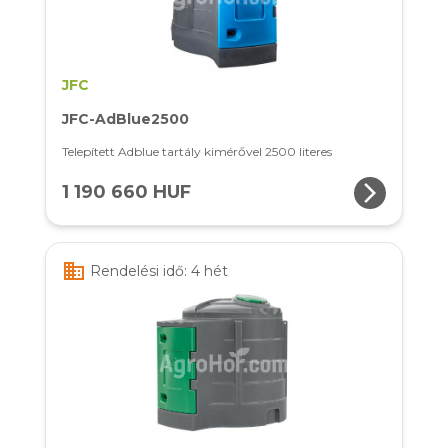
JFC
JFC-AdBlue2500
Telepített Adblue tartály kimérővel 2500 literes
arrow_forward_ios
1 190 660 HUF
business
Rendelési idő: 4 hét