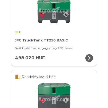
JFC
JFC TruckTank TT250 BASIC
Szállítható üzemanyagtartály 250 literes
arrow_forward_ios
498 020 HUF
business
Rendelési idő: 4 hét