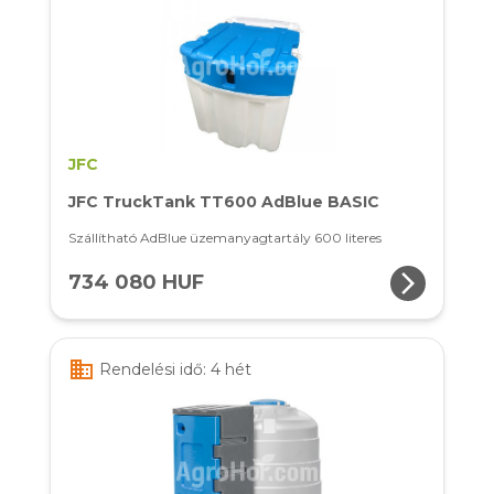
JFC
JFC TruckTank TT600 AdBlue BASIC
Szállítható AdBlue üzemanyagtartály 600 literes
arrow_forward_ios
734 080 HUF
business
Rendelési idő: 4 hét