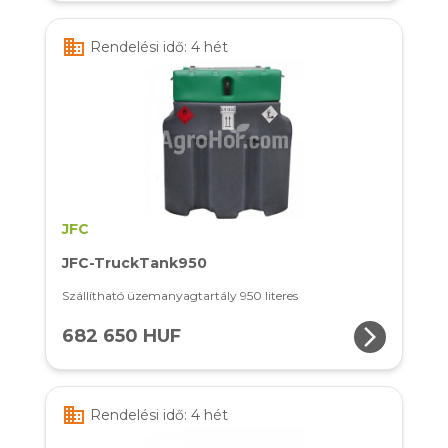
business
Rendelési idő: 4 hét
JFC
JFC-TruckTank950
Szállítható üzemanyagtartály 950 literes
arrow_forward_ios
682 650 HUF
business
Rendelési idő: 4 hét