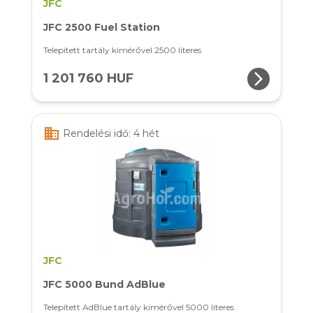
JFC
JFC 2500 Fuel Station
Telepített tartály kimérővel 2500 literes
arrow_forward_ios
1 201 760 HUF
business
Rendelési idő: 4 hét
JFC
JFC 5000 Bund AdBlue
Telepített AdBlue tartály kimérővel 5000 literes