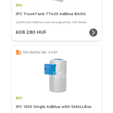
JFC
JFC TruckTank TT425 AdBlue BASIC
Szállítható AdBlue üzemanyagtartály 425 literes
arrow_forward_ios
608 280 HUF
business
Rendelési idő: 4 hét
JFC
JFC 1300 Single AdBlue with SMALLBox