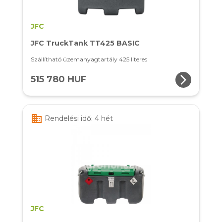
JFC
JFC TruckTank TT425 BASIC
Szállítható üzemanyagtartály 425 literes
arrow_forward_ios
515 780 HUF
business
Rendelési idő: 4 hét
JFC