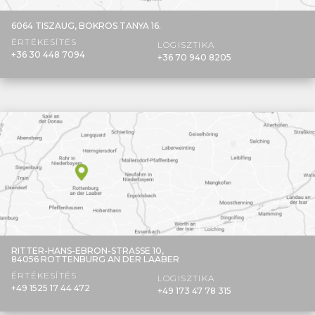
6064 TISZAUG,
BOKROS TANYA 16.
ÉRTÉKESÍTÉS
LOGISZTIKA
+36 30 448 7094
+36 70 940 8205
RITTER-HANS-EBRON-STRASSE 10,
84056 ROTTENBURG AN DER LAABER
ÉRTÉKESÍTÉS
LOGISZTIKA
+49 1525 17 44 472
+49 173 47 78 315