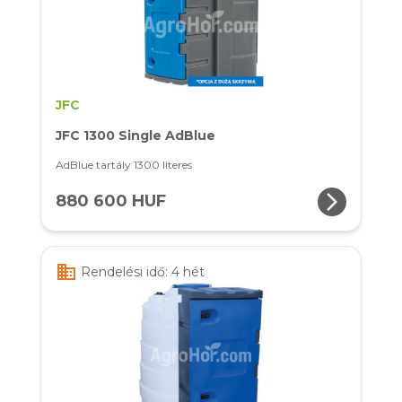
JFC
JFC 1300 Single AdBlue
AdBlue tartály 1300 literes
arrow_forward_ios
880 600 HUF
business
Rendelési idő: 4 hét