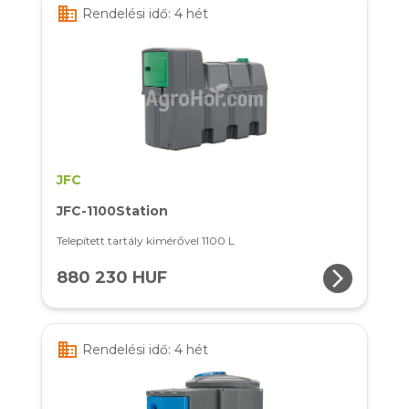
business
Rendelési idő: 4 hét
JFC
JFC-1100Station
Telepített tartály kimérővel 1100 L
arrow_forward_ios
880 230 HUF
business
Rendelési idő: 4 hét