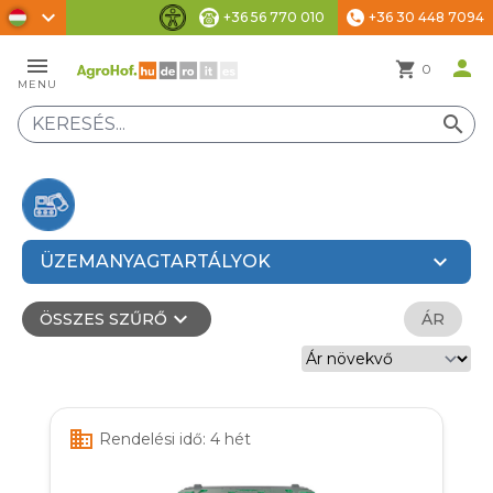
chevron_right
+36 56 770 010
+36 30 448 7094
phone
Akadálymentesítési beállítások
menu
person
shopping_cart
0
MENU
search
expand_more
ÜZEMANYAGTARTÁLYOK
expand_more
ÖSSZES SZŰRŐ
ÁR
business
Rendelési idő: 4 hét