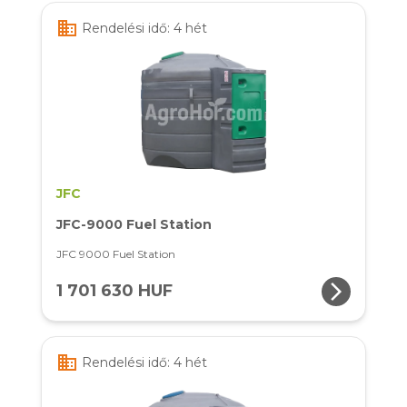
business
Rendelési idő: 4 hét
JFC
JFC-9000 Fuel Station
JFC 9000 Fuel Station
arrow_forward_ios
1 701 630 HUF
business
Rendelési idő: 4 hét