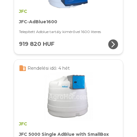
JFC
JFC-AdBlue1600
Telepített Adblue tartály kimérővel 1600 literes
arrow_forward_ios
919 820 HUF
business
Rendelési idő: 4 hét
JFC
JFC 5000 Single AdBlue with SmallBox