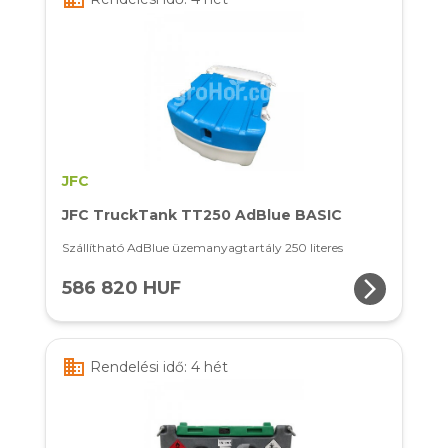
JFC
JFC TruckTank TT250 AdBlue BASIC
Szállítható AdBlue üzemanyagtartály 250 literes
arrow_forward_ios
586 820 HUF
business
Rendelési idő: 4 hét