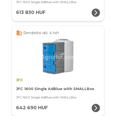
JFC 1300 Single AdBlue with SMALLBox
arrow_forward_ios
613 830 HUF
business
Rendelési idő: 4 hét
JFC
JFC 1600 Single AdBlue with SMALLBox
JFC 1600 Single AdBlue with SMALLBox
arrow_forward_ios
642 690 HUF