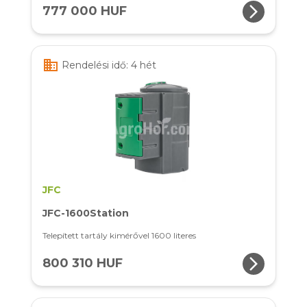
arrow_forward_ios
777 000 HUF
business
Rendelési idő: 4 hét
JFC
JFC-1600Station
Telepített tartály kimérővel 1600 literes
arrow_forward_ios
800 310 HUF