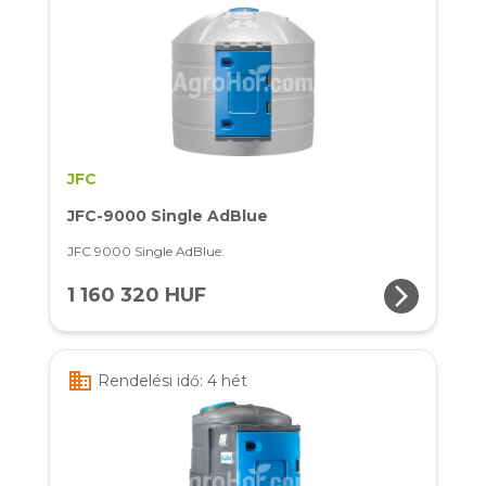
JFC
JFC-9000 Single AdBlue
JFC 9000 Single AdBlue:
arrow_forward_ios
1 160 320 HUF
business
Rendelési idő: 4 hét