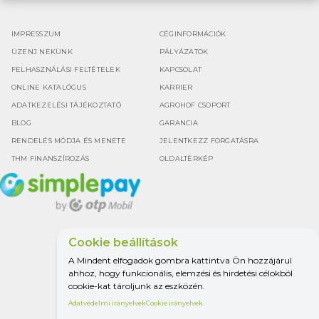
IMPRESSZUM
CÉGINFORMÁCIÓK
ÜZENJ NEKÜNK
PÁLYÁZATOK
FELHASZNÁLÁSI FELTÉTELEK
KAPCSOLAT
ONLINE KATALÓGUS
KARRIER
ADATKEZELÉSI TÁJÉKOZTATÓ
AGROHOF CSOPORT
BLOG
GARANCIA
RENDELÉS MÓDJA ÉS MENETE
JELENTKEZZ FORGATÁSRA
THM FINANSZÍROZÁS
OLDALTÉRKÉP
Cookie beállítások
Google értékelés
A Mindent elfogadok gombra kattintva Ön hozzájárul
4.5
ahhoz, hogy funkcionális, elemzési és hirdetési célokból
cookie-kat tároljunk az eszközén.
Adatvédelmi irányelvek
Cookie irányelvek
MINDEN A