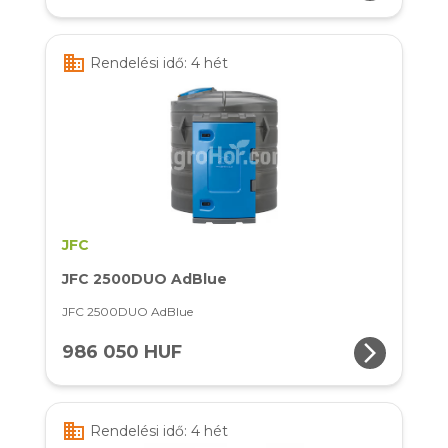
business
Rendelési idő: 4 hét
JFC
JFC 2500DUO AdBlue
JFC 2500DUO AdBlue
arrow_forward_ios
986 050 HUF
business
Rendelési idő: 4 hét