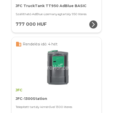
JFC TruckTank TT950 AdBlue BASIC
Szállítható AdBlue üzemanyagtartály 950 literes
arrow_forward_ios
777 000 HUF
business
Rendelési idő: 4 hét
JFC
JFC-1300Station
Telepített tartály kimérővel 1300 literes