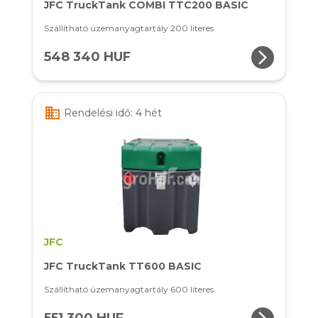
JFC TruckTank COMBI TTC200 BASIC
Szállítható üzemanyagtartály 200 literes
arrow_forward_ios
548 340 HUF
business
Rendelési idő: 4 hét
JFC
JFC TruckTank TT600 BASIC
Szállítható üzemanyagtartály 600 literes