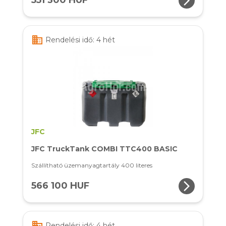
arrow_forward_ios
551 300 HUF
business
Rendelési idő: 4 hét
JFC
JFC TruckTank COMBI TTC400 BASIC
Szállítható üzemanyagtartály 400 literes
arrow_forward_ios
566 100 HUF
business
Rendelési idő: 4 hét