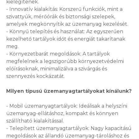
kielégítenek.
- Innovatív kialakítás: Korszerű funkciók, mint a
szivattyúk, mérőórák és biztonsági szelepek,
amelyek megkönnyítik az üzemanyag kezelését.
- Könnyű telepítés és használat: Az egyszerűen
kezelhető tartályok időt és energiát takarítanak
meg.
- Környezetbarát megoldások: A tartályok
megfelelnek a legszigorúbb környezetvédelmi
előírásoknak, minimalizálva a szivárgás és
szennyezés kockázatát.
Milyen típusú üzemanyagtartályokat kínálunk?
- Mobil üzemanyagtartályok: Ideálisak a helyszíni
üzemanyag-ellátáshoz, kompakt és könnyen
szállítható kialakítással.
- Telepített üzemanyagtartályok: Nagy kapacitású
megoldások az állandó üzemanyag-tároláshoz és