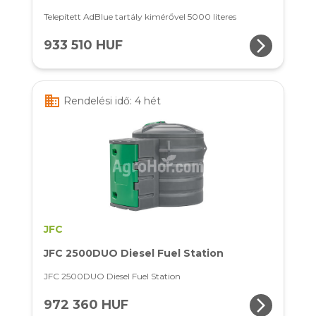
Telepített AdBlue tartály kimérővel 5000 literes
arrow_forward_ios
933 510 HUF
business
Rendelési idő: 4 hét
JFC
JFC 2500DUO Diesel Fuel Station
JFC 2500DUO Diesel Fuel Station
arrow_forward_ios
972 360 HUF