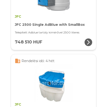
JFC
JFC 2500 Single AdBlue with SmallBox
Telepített Adblue tartály kimérővel 2500 literes
arrow_forward_ios
748 510 HUF
business
Rendelési idő: 4 hét
JFC