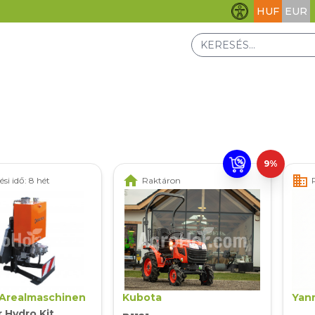
HUF
EUR
Akadálymentesít
9%
home
business
si idő: 8 hét
Raktáron
 Arealmaschinen
Kubota
Yan
 Hydro Kit