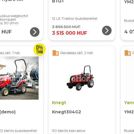
B1121
YM2
ulikus kiegészítő
12 LE Traktor bukókerettel
s kompakt
Bukók
oz 30 l/min
3 866 500 HUF
arrow_forward_ios
arrow_forward_ios
0 HUF
4 0
3 515 000 HUF
business
business
si idő: 1 hét
Rendelési idő: 2 hét
Knegt
Yan
 (demo)
Knegt304G2
YM2
 22 lóerős bukókerettel
30 lóerős kistraktor
Bukók