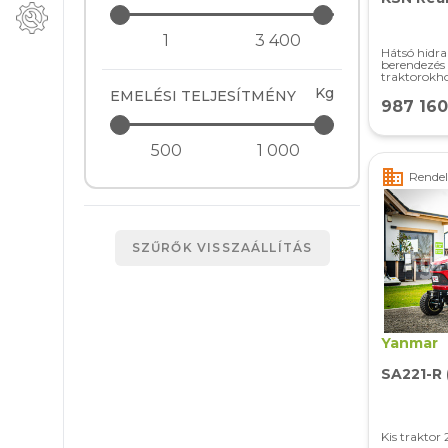
Hátsó hidra
berendezé
traktorokh
Kg
EMELÉSI TELJESÍTMÉNY
987 16
business
Rendelé
SZŰRŐK VISSZAÁLLÍTÁS
Yanmar
SA221-R
Kis traktor