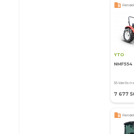
business
Rendelé
YTO
NMF554
55 lóerős tr
7 677 5
business
Rendelé