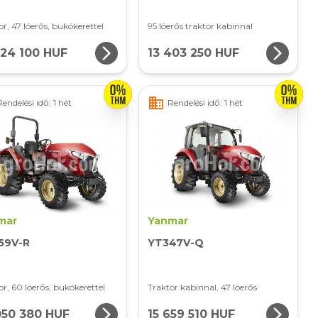
or, 47 lóerős, bukókerettel
95 lóerős traktor kabinnal
arrow_forward_ios
arrow_forward_ios
924 100 HUF
13 403 250 HUF
business
Rendelési idő: 1 hét
Rendelési idő: 1 hét
mar
Yanmar
59V-R
YT347V-Q
or, 60 lóerős, bukókerettel
Traktor kabinnal, 47 lóerős
arrow_forward_ios
arrow_forward_ios
050 380 HUF
15 659 510 HUF