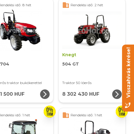
business
Rendelési idő: 8 hét
Rendelési idő: 2 hét
Visszahívás kérése!
O
Knegt
704
504 GT
erős traktor bukókerettel
Traktor 50 lóerős
arrow_forward_ios
arrow_forward_ios
21 500 HUF
8 302 430 HUF
phone_callback
business
Rendelési idő: 1 hét
Rendelési idő: 1 hét