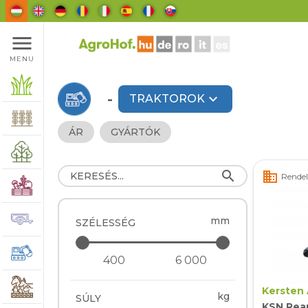
menu
MENU
-
expand_more
TRAKTOROK
ÁR
GYÁRTÓK
search
business
Rendelé
mm
SZÉLESSÉG
Kersten
kg
SÚLY
KSN Rear