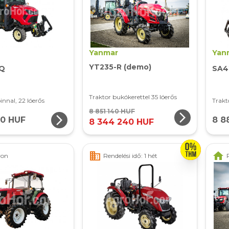
Yanmar
Yan
YT235-R (demo)
-Q
SA4
Traktor bukókerettel 35 lóerős
innal, 22 lóerős
Trakt
8 851 140 HUF
arrow_forward_ios
arrow_forward_ios
50 HUF
8 8
8 344 240 HUF
business
home
ron
Rendelési idő: 1 hét