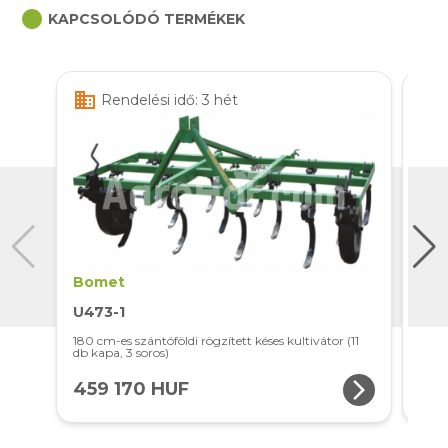
circle
KAPCSOLÓDÓ TERMÉKEK
business
business
Rendelési idő: 3 hét
Bomet
Bo
U473-1
U4
180 cm-es szántóföldi rögzített késes kultivátor (11
2,1 m
db kapa, 3 soros)
kapa,
arrow_forward_ios
459 170 HUF
51