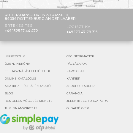
RITTER-HANS-EBRON-STRASSE 10,
84056 ROTTENBURG AN DER LAABER
ÉRTÉKESÍTÉS
LOGISZTIKA
+49 1525 17 44 472
+49 173 47 78 315
IMPRESSZUM
CÉGINFORMÁCIÓK
ÜZENJ NEKÜNK
PÁLYÁZATOK
FELHASZNÁLÁSI FELTÉTELEK
KAPCSOLAT
ONLINE KATALÓGUS
KARRIER
ADATKEZELÉSI TÁJÉKOZTATÓ
AGROHOF CSOPORT
BLOG
GARANCIA
RENDELÉS MÓDJA ÉS MENETE
JELENTKEZZ FORGATÁSRA
THM FINANSZÍROZÁS
OLDALTÉRKÉP