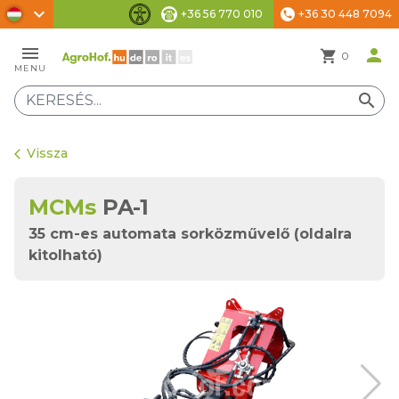
chevron_right
+36 56 770 010
+36 30 448 7094
phone
Akadálymentesítési beállítások
menu
person
shopping_cart
0
MENU
search
Vissza
arrow_back_ios
MCMs
PA-1
35 cm-es automata sorközművelő (oldalra
kitolható)