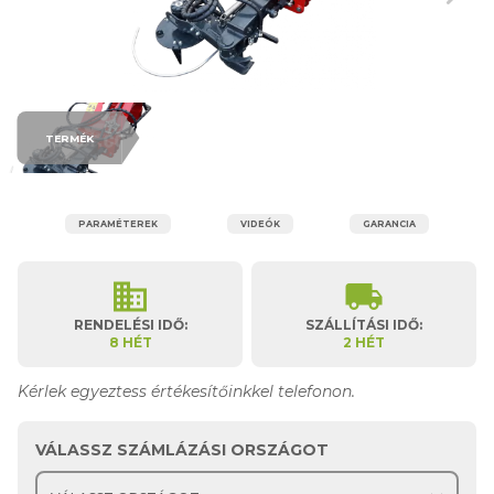
TERMÉK
PARAMÉTEREK
VIDEÓK
GARANCIA
business
local_shipping
RENDELÉSI IDŐ:
SZÁLLÍTÁSI IDŐ:
8 HÉT
2 HÉT
Kérlek egyeztess értékesítőinkkel telefonon.
VÁLASSZ SZÁMLÁZÁSI ORSZÁGOT