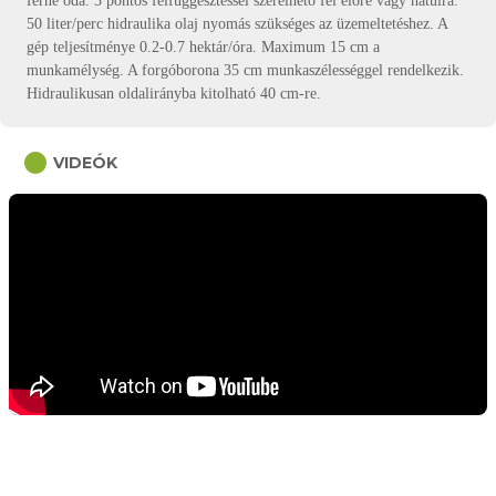
férne oda. 3 pontos felfüggesztéssel szerelhető fel előre vagy hátulra.
50 liter/perc hidraulika olaj nyomás szükséges az üzemeltetéshez. A
gép teljesítménye 0.2-0.7 hektár/óra. Maximum 15 cm a
munkamélység. A forgóborona 35 cm munkaszélességgel rendelkezik.
Hidraulikusan oldalirányba kitolható 40 cm-re.
circle
VIDEÓK