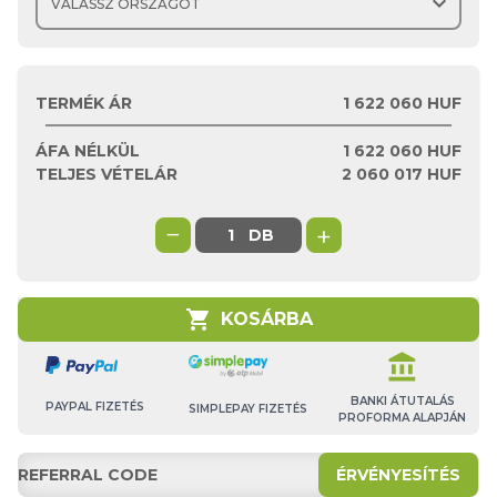
expand_more
TERMÉK ÁR
1 622 060 HUF
ÁFA NÉLKÜL
1 622 060
HUF
TELJES VÉTELÁR
2 060 017
HUF
−
+
DB
shopping_cart
KOSÁRBA
account_balance
BANKI ÁTUTALÁS
PAYPAL FIZETÉS
SIMPLEPAY FIZETÉS
PROFORMA ALAPJÁN
ÉRVÉNYESÍTÉS