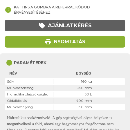
KATTINS A GOMBRA A REFERRAL KÓDOD
info
ÉRVÉNYESÍTÉSÉHEZ.
local_offer
AJÁNLATKÉRÉS
print
NYOMTATÁS
circle
PARAMÉTEREK
NÉV
EGYSÉG
Súly
160 kg
Munkaszélesség
350 mm
Hidraulika olajszükséglet
50 L
Oldalkitolás
400 mm
Munkamélység
150 mm
Hidraulikus sorközművelő. A gép segítségével olyan helyeken is
megművelhető a föld, ahová egy hagyományos forgóborona nem