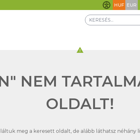
HUF
EUR
Akadálymentesít
warning
N" NEM TARTALM
OLDALT!
áltuk meg a keresett oldalt, de alább láthatsz néhány lin