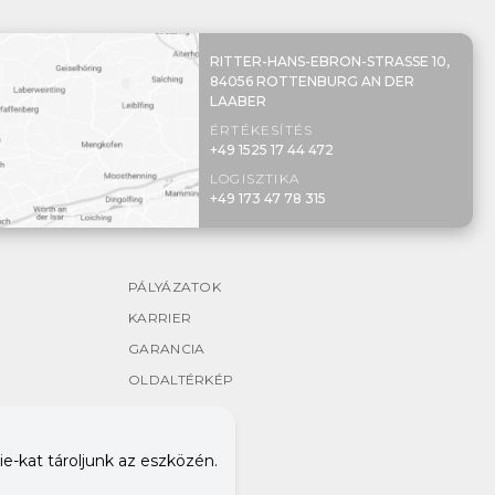
RITTER-HANS-EBRON-STRASSE 10,
84056 ROTTENBURG AN DER
LAABER
ÉRTÉKESÍTÉS
+49 1525 17 44 472
LOGISZTIKA
+49 173 47 78 315
PÁLYÁZATOK
KARRIER
GARANCIA
OLDALTÉRKÉP
e-kat tároljunk az eszközén.