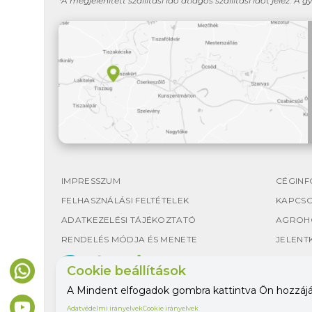
*A megjelenített szállítási idő átlagos szállítási időt jelez. A g
IMPRESSZUM
CÉGINF
FELHASZNÁLÁSI FELTÉTELEK
KAPCS
ADATKEZELÉSI TÁJÉKOZTATÓ
AGROH
RENDELÉS MÓDJA ÉS MENETE
JELENT
Cookie beállítások
A Mindent elfogadok gombra kattintva Ön hozzájáru
Adatvédelmi irányelvek
Cookie irányelvek