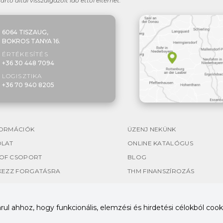
yártó által visszaigazolt idő ettől eltérhet.
6064 TISZAUG,
BOKROS TANYA 16.
ÉRTÉKESÍTÉS
+36 30 448 7094
LOGISZTIKA
+36 70 940 8205
ORMÁCIÓK
ÜZENJ NEKÜNK
OLAT
ONLINE KATALÓGUS
OF CSOPORT
BLOG
KEZZ FORGATÁSRA
THM FINANSZÍROZÁS
l ahhoz, hogy funkcionális, elemzési és hirdetési célokból cooki