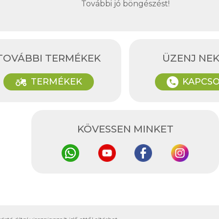
További jó böngészést!
TOVÁBBI TERMÉKEK
ÜZENJ NE
agriculture
TERMÉKEK
KAPCSO
phone
KÖVESSEN MINKET