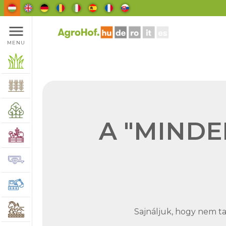
menu
MENU
A "MINDE
Sajnáljuk, hogy nem tal