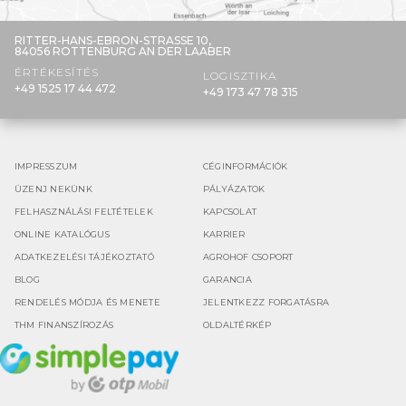
RITTER-HANS-EBRON-STRASSE 10,
84056 ROTTENBURG AN DER LAABER
ÉRTÉKESÍTÉS
LOGISZTIKA
+49 1525 17 44 472
+49 173 47 78 315
IMPRESSZUM
CÉGINFORMÁCIÓK
ÜZENJ NEKÜNK
PÁLYÁZATOK
FELHASZNÁLÁSI FELTÉTELEK
KAPCSOLAT
ONLINE KATALÓGUS
KARRIER
ADATKEZELÉSI TÁJÉKOZTATÓ
AGROHOF CSOPORT
BLOG
GARANCIA
RENDELÉS MÓDJA ÉS MENETE
JELENTKEZZ FORGATÁSRA
THM FINANSZÍROZÁS
OLDALTÉRKÉP