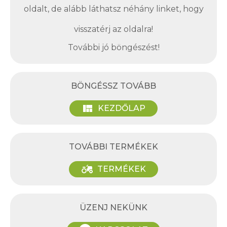
oldalt, de alább láthatsz néhány linket, hogy
visszatérj az oldalra!
További jó böngészést!
BÖNGÉSSZ TOVÁBB
view_quilt
KEZDŐLAP
TOVÁBBI TERMÉKEK
agriculture
TERMÉKEK
ÜZENJ NEKÜNK