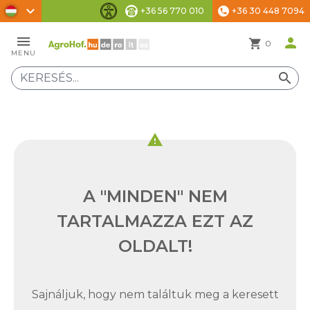
chevron_right
+36 56 770 010
+36 30 448 7094
phone
Akadálymentesítési beállítások
menu
person
shopping_cart
0
MENU
search
warning
A "MINDEN" NEM
TARTALMAZZA EZT AZ
OLDALT!
Sajnáljuk, hogy nem találtuk meg a keresett