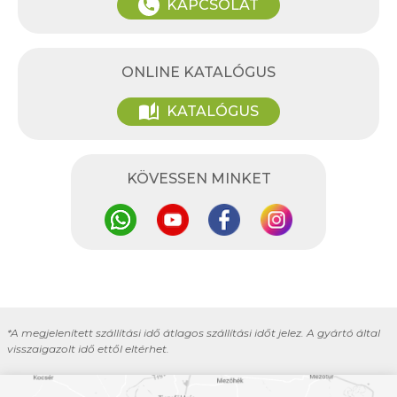
KAPCSOLAT
phone
ONLINE KATALÓGUS
auto_stories
KATALÓGUS
KÖVESSEN MINKET
*A megjelenített szállítási idő átlagos szállítási időt jelez. A gyártó által
visszaigazolt idő ettől eltérhet.