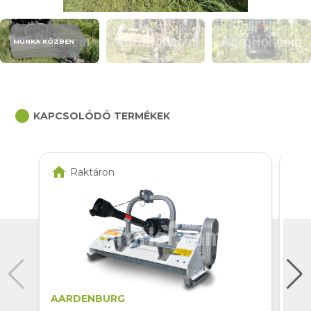
MUNKA KÖZBEN
circle
KAPCSOLÓDÓ TERMÉKEK
home
home
Raktáron
AARDENBURG
AA