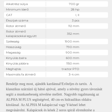
Alkatrész súlya
700 gr
Minimum lóerő
28 hp
CAT
I, II
Ékszíjak száma
3 pcs
Rotor átmérő
112 mm
Rotor átmérő
352 mm
kalapácsokkal együtt
Szélesség
1900 mm
Hosszúság
790 mm
Magasság
900 mm
Kinyúlás balra
600 mm
Kinyúlás jobbra
1150 mm
Meghajtás
tractor PTO
Maximális fa átmérő
3-4 cm
Rendelje meg most, ajándék kardánnal!Erőteljes és tartós. A
klasszikus szárzúzó új hátsó ajtóval, amely a növény gyors távozását
segíti a munkasebesség növelése mellett. Nagyobb rugalmasság az
ALPHA M PLUS segítségével, 40 cm-es hidraulikus oldalra
kitolással. Az ALPHA M kalapáccsal vagy Y-késsel lehet
megvásárolni. Kalapácsok és kések 2 soros spirál elrendezése a