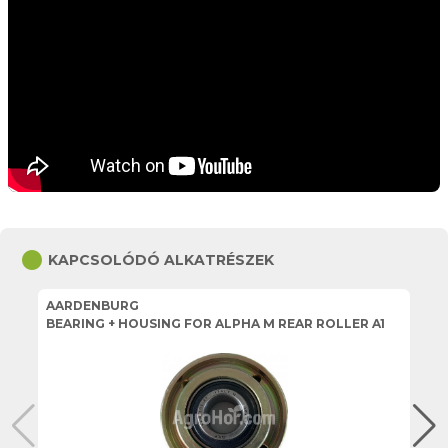
circle
KAPCSOLÓDÓ ALKATRÉSZEK
AARDENBURG
A
BEARING + HOUSING FOR ALPHA M REAR ROLLER A1
AL