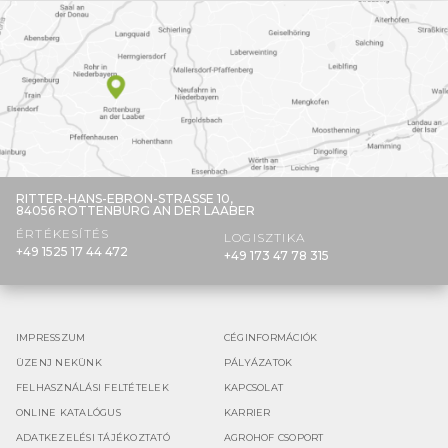
RITTER-HANS-EBRON-STRASSE 10,
84056 ROTTENBURG AN DER LAABER
ÉRTÉKESÍTÉS
LOGISZTIKA
+49 1525 17 44 472
+49 173 47 78 315
IMPRESSZUM
CÉGINFORMÁCIÓK
ÜZENJ NEKÜNK
PÁLYÁZATOK
FELHASZNÁLÁSI FELTÉTELEK
KAPCSOLAT
ONLINE KATALÓGUS
KARRIER
ADATKEZELÉSI TÁJÉKOZTATÓ
AGROHOF CSOPORT