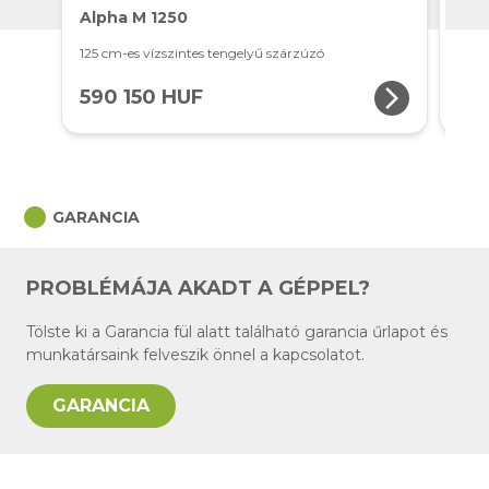
Alpha M 1250
Alp
125 cm-es vízszintes tengelyű szárzúzó
155 
arrow_forward_ios
590 150 HUF
69
circle
GARANCIA
PROBLÉMÁJA AKADT A GÉPPEL?
Tölste ki a Garancia fül alatt található garancia űrlapot és
munkatársaink felveszik önnel a kapcsolatot.
GARANCIA