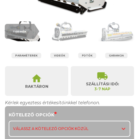
TERMÉK
PARAMÉTEREK
VIDEÓK
FOTÓK
GARANCIA
local_shipping
home
SZÁLLÍTÁSI IDŐ:
RAKTÁRON
3-7 NAP
Kérlek egyeztess értékesítőinkkel telefonon.
*
KÖTELEZŐ OPCIÓK
expand_more
VÁLASSZ A KÖTELEZŐ OPCIÓK KÖZÜL