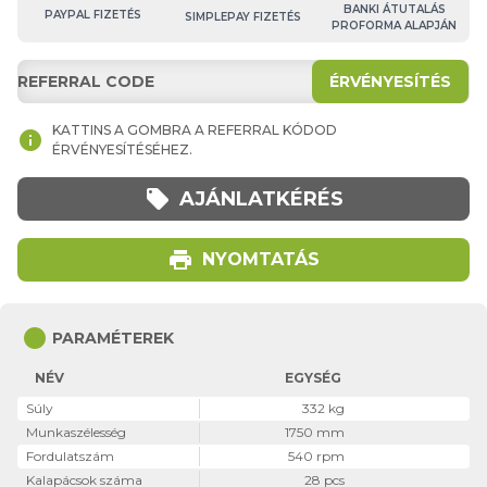
BANKI ÁTUTALÁS
PAYPAL FIZETÉS
SIMPLEPAY FIZETÉS
PROFORMA ALAPJÁN
ÉRVÉNYESÍTÉS
KATTINS A GOMBRA A REFERRAL KÓDOD
info
ÉRVÉNYESÍTÉSÉHEZ.
local_offer
AJÁNLATKÉRÉS
print
NYOMTATÁS
circle
PARAMÉTEREK
NÉV
EGYSÉG
Súly
332 kg
Munkaszélesség
1750 mm
Fordulatszám
540 rpm
Kalapácsok száma
28 pcs