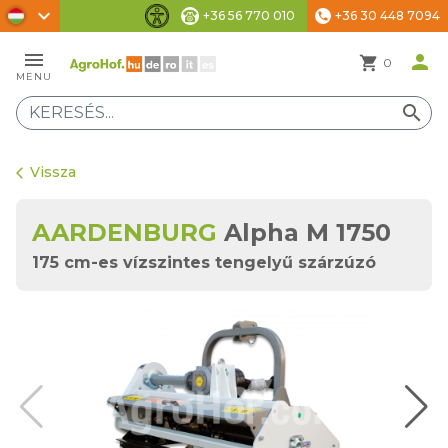
chevron_right
+36 56 770 010
+36 30 448 7094
phone
Akadálymentesítési beállítások
menu
person
shopping_cart
0
MENU
search
Vissza
arrow_back_ios
AARDENBURG
Alpha M 1750
175 cm-es vízszintes tengelyű szárzúzó