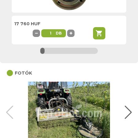
17 760 HUF
2 
shopping_cart
−
+
DB
circle
FOTÓK