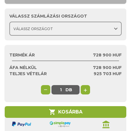
VÁLASSZ SZÁMLÁZÁSI ORSZÁGOT
expand_more
TERMÉK ÁR
728 900 HUF
ÁFA NÉLKÜL
728 900
HUF
TELJES VÉTELÁR
925 703
HUF
−
+
DB
shopping_cart
KOSÁRBA
account_balance